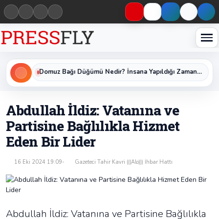
Haberleri keşfet
Domuz Bağı Düğümü Nedir? İnsana Yapıldığı Zaman Yavaş Yavaş Öldüren Ölümcül Düğümün Kan Donduran Gerçekleri
Abdullah İldiz: Vatanına ve
Partisine Bağlılıkla Hizmet
Eden Bir Lider
16 Eki 2024 19:09
Gazeteci Tahir Kavri (((Alo))) İhbar Hattı
Abdullah İldiz: Vatanına ve Partisine Bağlılıkla