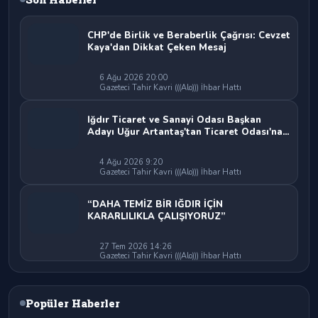
CHP'de Birlik ve Beraberlik Çağrısı: Cevzet
Kaya'dan Dikkat Çeken Mesaj
6 Ağu 2026 20:00
Gazeteci Tahir Kavri (((Alo))) İhbar Hattı
Iğdır Ticaret ve Sanayi Odası Başkan
Adayı Uğur Artantaş'tan Ticaret Odası'na
Sert Eleştiri: "Nakliyeci Sahipsiz
Bırakılamaz"
4 Ağu 2026 9:20
Gazeteci Tahir Kavri (((Alo))) İhbar Hattı
“DAHA TEMİZ BİR IĞDIR İÇİN
KARARLILIKLA ÇALIŞIYORUZ”
27 Tem 2026 14:26
Gazeteci Tahir Kavri (((Alo))) İhbar Hattı
Popüler Haberler