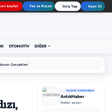
eri keşfet
Yaz ve Kazan
Giriş Yap
Kayıt Ol
IK
OTOMOTIV
DIĞER
duran Gerçekleri
YAZAR HAKKINDA
AnlıkHaber
ızı,
Haber yazarı