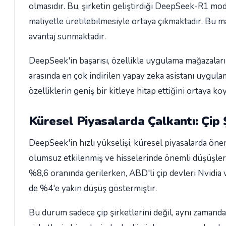
olmasıdır. Bu, şirketin geliştirdiği DeepSeek-R1 mode
maliyetle üretilebilmesiyle ortaya çıkmaktadır. Bu m
avantaj sunmaktadır.
DeepSeek'in başarısı, özellikle uygulama mağazaları
arasında en çok indirilen yapay zeka asistanı uygula
özelliklerin geniş bir kitleye hitap ettiğini ortaya ko
Küresel Piyasalarda Çalkantı: Çip Ş
DeepSeek'in hızlı yükselişi, küresel piyasalarda öne
olumsuz etkilenmiş ve hisselerinde önemli düşüşler 
%8,6 oranında gerilerken, ABD'li çip devleri Nvidi
de %4'e yakın düşüş göstermiştir.
Bu durum sadece çip şirketlerini değil, aynı zamanda