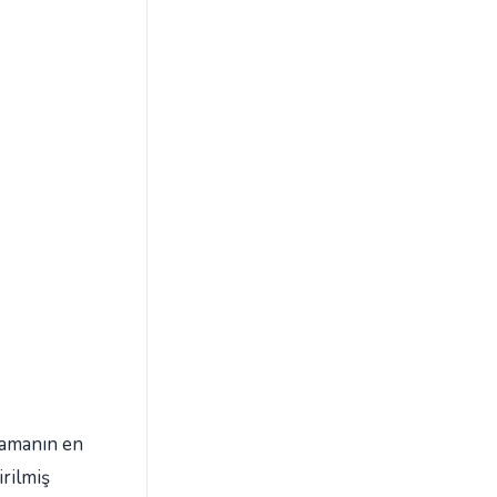
ulamanın en
irilmiş