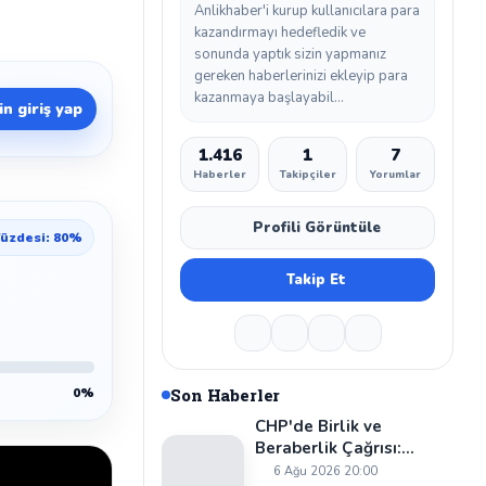
Anlikhaber'i kurup kullanıcılara para
kazandırmayı hedefledik ve
sonunda yaptık sizin yapmanız
gereken haberlerinizi ekleyip para
kazanmaya başlayabil...
n giriş yap
1.416
1
7
Haberler
Takipçiler
Yorumlar
Profili Görüntüle
üzdesi: 80%
Takip Et
0%
Son Haberler
CHP'de Birlik ve
Beraberlik Çağrısı:
Cevzet Kaya'dan Dikkat
6 Ağu 2026 20:00