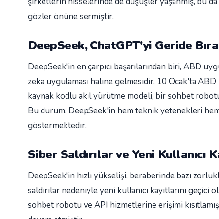
şirketlerin hisselerinde de düşüşler yaşanmış, bu d
gözler önüne sermiştir.
DeepSeek, ChatGPT'yi Geride Bıra
DeepSeek'in en çarpıcı başarılarından biri, ABD uy
zeka uygulaması haline gelmesidir. 10 Ocak'ta ABD 
kaynak kodlu akıl yürütme modeli, bir sohbet robotun
Bu durum, DeepSeek'in hem teknik yetenekleri hem de
göstermektedir.
Siber Saldırılar ve Yeni Kullanıcı 
DeepSeek'in hızlı yükselişi, beraberinde bazı zorlukl
saldırılar nedeniyle yeni kullanıcı kayıtlarını geçic
sohbet robotu ve API hizmetlerine erişimi kısıtlamı