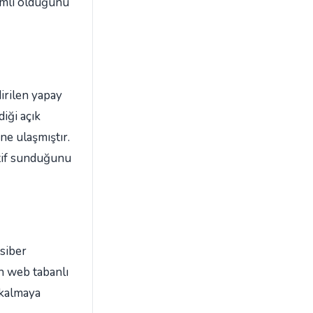
samlı olduğunu
irilen yapay
iği açık
ne ulaşmıştır.
atif sunduğunu
 siber
in web tabanlı
 kalmaya