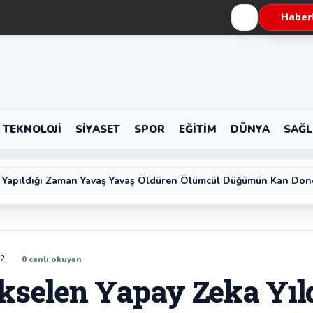
Haberl
TEKNOLOJI
SIYASET
SPOR
EĞITIM
DÜNYA
SAĞL
 Yapıldığı Zaman Yavaş Yavaş Öldüren Ölümcül Düğümün Kan Don
52
0
canlı okuyan
kselen Yapay Zeka Yıld