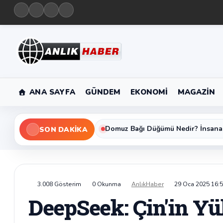
ANA SAYFA
GÜNDEM
EKONOMI
MAGAZIN
Domuz Bağı Düğümü Nedir? İnsana
SON DAKIKA
3.008 Gösterim
0 Okunma
AnlıkHaber
29 Oca 2025 16:
DeepSeek: Çin'in Yü