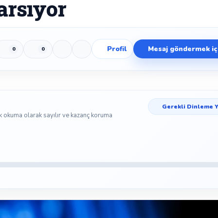
arsıyor
Profil
Mesaj göndermek içi
0
0
Beğen
Beğenmeme
Yer İmi
Paylaş
Gerekli Dinleme Y
k okuma olarak sayılır ve kazanç koruma