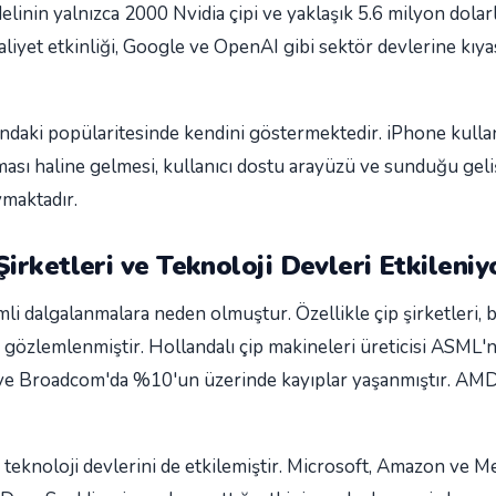
linin yalnızca 2000 Nvidia çipi ve yaklaşık 5.6 milyon dolarl
aliyet etkinliği, Google ve OpenAI gibi sektör devlerine kıya
ndaki popülaritesinde kendini göstermektedir. iPhone kullan
ması haline gelmesi, kullanıcı dostu arayüzü ve sunduğu gel
ymaktadır.
irketleri ve Teknoloji Devleri Etkileniy
mli dalgalanmalara neden olmuştur. Özellikle çip şirketleri
gözlemlenmiştir. Hollandalı çip makineleri üreticisi ASML'ni
a ve Broadcom'da %10'un üzerinde kayıplar yaşanmıştır. AMD'
 teknoloji devlerini de etkilemiştir. Microsoft, Amazon ve Me