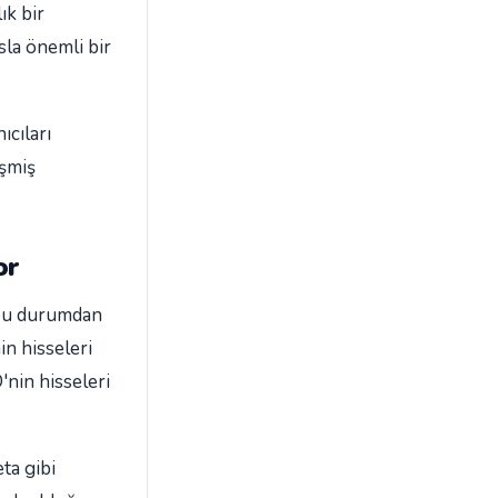
ık bir
sla önemli bir
ıcıları
işmiş
or
, bu durumdan
n hisseleri
nin hisseleri
ta gibi