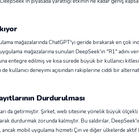
a DeepSeek'in piyasada yarattığı etkinin ne kadar geniş kap
kıyor
gulama mağazalarında ChatGPT'yi geride bırakarak en çok ind
uygulama mağazalarına sunulan DeepSeek'in "R1" adını verd
a entegre edilmiş ve kısa sürede büyük bir kullanıcı kitlesi
 kullanıcı deneyimi açısından rakiplerine ciddi bir altern
Kayıtlarının Durdurulması
arı da getirmiştir. Şirket, web sitesine yönelik büyük ölçekli
i olarak durdurmak zorunda kalmıştır. Bu saldırılar, DeepSeek'
ş, ancak mobil uygulama hizmeti Çin ve diğer ülkelerde aktif