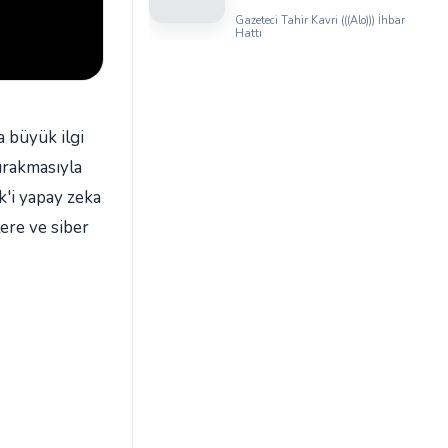
Üyesi Serhat Kaya’dan
Gazeteci Tahir Kavri (((Alo))) İhbar
Iğdır Tanıtım
Hattı
Günleri’nde birlik ve
beraberlik mesajı:
a büyük ilgi
ırakmasıyla
k'i yapay zeka
lere ve siber