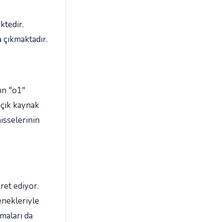
ktedir.
a çıkmaktadır.
ın "o1"
açık kaynak
hisselerinin
ret ediyor.
enekleriyle
maları da