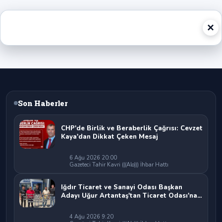
×
Son Haberler
CHP'de Birlik ve Beraberlik Çağrısı: Cevzet
Kaya'dan Dikkat Çeken Mesaj
6 Ağu 2026 20:00
Gazeteci Tahir Kavri (((Alo))) İhbar Hattı
Iğdır Ticaret ve Sanayi Odası Başkan
Adayı Uğur Artantaş'tan Ticaret Odası'na
Sert Eleştiri: "Nakliyeci Sahipsiz
Bırakılamaz"
4 Ağu 2026 9:20