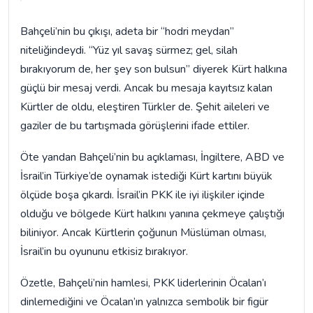
Bahçeli’nin bu çıkışı, adeta bir “hodri meydan”
niteliğindeydi. “Yüz yıl savaş sürmez; gel, silah
bırakıyorum de, her şey son bulsun” diyerek Kürt halkına
güçlü bir mesaj verdi. Ancak bu mesaja kayıtsız kalan
Kürtler de oldu, eleştiren Türkler de. Şehit aileleri ve
gaziler de bu tartışmada görüşlerini ifade ettiler.
Öte yandan Bahçeli’nin bu açıklaması, İngiltere, ABD ve
İsrail’in Türkiye’de oynamak istediği Kürt kartını büyük
ölçüde boşa çıkardı. İsrail’in PKK ile iyi ilişkiler içinde
olduğu ve bölgede Kürt halkını yanına çekmeye çalıştığı
biliniyor. Ancak Kürtlerin çoğunun Müslüman olması,
İsrail’in bu oyununu etkisiz bırakıyor.
Özetle, Bahçeli’nin hamlesi, PKK liderlerinin Öcalan’ı
dinlemediğini ve Öcalan’ın yalnızca sembolik bir figür