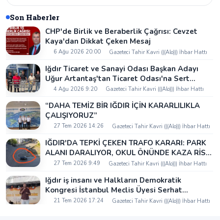
Son Haberler
CHP'de Birlik ve Beraberlik Çağrısı: Cevzet
Kaya'dan Dikkat Çeken Mesaj
6 Ağu 2026 20:00
Gazeteci Tahir Kavri (((Alo))) İhbar Hattı
Iğdır Ticaret ve Sanayi Odası Başkan Adayı
Uğur Artantaş'tan Ticaret Odası'na Sert
Eleştiri: "Nakliyeci Sahipsiz Bırakılamaz"
4 Ağu 2026 9:20
Gazeteci Tahir Kavri (((Alo))) İhbar Hattı
“DAHA TEMİZ BİR IĞDIR İÇİN KARARLILIKLA
ÇALIŞIYORUZ”
27 Tem 2026 14:26
Gazeteci Tahir Kavri (((Alo))) İhbar Hattı
IĞDIR'DA TEPKİ ÇEKEN TRAFO KARARI: PARK
ALANI DARALIYOR, OKUL ÖNÜNDE KAZA RİSKİ
İDDİASI VE IĞDIR VALİSİ NEREDE?
27 Tem 2026 9:49
Gazeteci Tahir Kavri (((Alo))) İhbar Hattı
Iğdır iş insanı ve Halkların Demokratik
Kongresi İstanbul Meclis Üyesi Serhat
Kaya’dan Iğdır Tanıtım Günleri’nde birlik ve
21 Tem 2026 17:24
Gazeteci Tahir Kavri (((Alo))) İhbar Hattı
beraberlik mesajı: