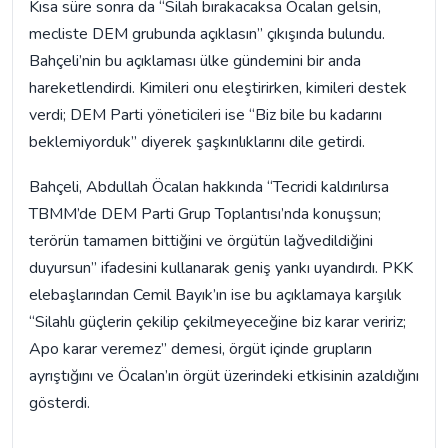
Kısa süre sonra da “Silah bırakacaksa Öcalan gelsin,
mecliste DEM grubunda açıklasın” çıkışında bulundu.
Bahçeli’nin bu açıklaması ülke gündemini bir anda
hareketlendirdi. Kimileri onu eleştirirken, kimileri destek
verdi; DEM Parti yöneticileri ise “Biz bile bu kadarını
beklemiyorduk” diyerek şaşkınlıklarını dile getirdi.
Bahçeli, Abdullah Öcalan hakkında “Tecridi kaldırılırsa
TBMM’de DEM Parti Grup Toplantısı’nda konuşsun;
terörün tamamen bittiğini ve örgütün lağvedildiğini
duyursun” ifadesini kullanarak geniş yankı uyandırdı. PKK
elebaşlarından Cemil Bayık’ın ise bu açıklamaya karşılık
“Silahlı güçlerin çekilip çekilmeyeceğine biz karar veririz;
Apo karar veremez” demesi, örgüt içinde grupların
ayrıştığını ve Öcalan’ın örgüt üzerindeki etkisinin azaldığını
gösterdi.