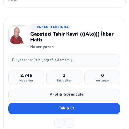
YAZAR HAKKINDA
Gazeteci Tahir Kavri (((Alo))) İhbar
Hattı
Haber yazarı
Bu yazar henüz biyografi eklememiş.
2.746
3
0
Haberler
Takipçiler
Yorumlar
Profili Görüntüle
Takip Et