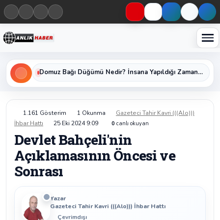
Haberleri keşfet
Domuz Bağı Düğümü Nedir? İnsana Yapıldığı Zaman Yavaş Yavaş Öldüren Ölümcül Düğümün Kan Donduran Gerçekleri
1.161 Gösterim
1 Okunma
Gazeteci Tahir Kavri (((Alo)))
İhbar Hattı
25 Eki 2024 9:09
0
canlı okuyan
Devlet Bahçeli'nin
Açıklamasının Öncesi ve
Sonrası
Yazar
Gazeteci Tahir Kavri (((Alo))) İhbar Hattı
Çevrimdışı