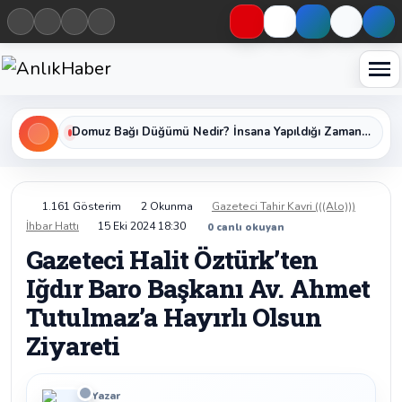
Haberleri keşfet
Domuz Bağı Düğümü Nedir? İnsana Yapıldığı Zaman Yavaş Yavaş Öldüren Ölümcül Düğümün Kan Donduran Gerçekleri
1.161 Gösterim
2 Okunma
Gazeteci Tahir Kavri (((Alo)))
İhbar Hattı
15 Eki 2024 18:30
0
canlı okuyan
Gazeteci Halit Öztürk’ten
Iğdır Baro Başkanı Av. Ahmet
Tutulmaz’a Hayırlı Olsun
Ziyareti
Yazar