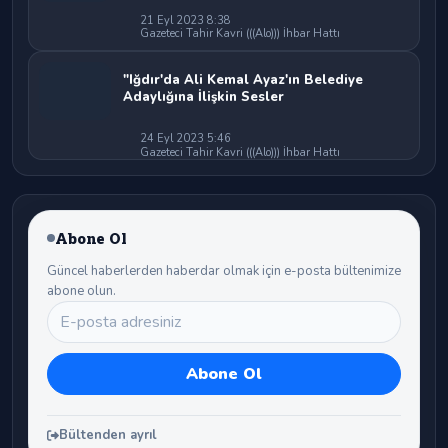
21 Eyl 2023 8:38
Gazeteci Tahir Kavri (((Alo))) İhbar Hattı
"Iğdır'da Ali Kemal Ayaz'ın Belediye
Adaylığına İlişkin Sesler
24 Eyl 2023 5:46
Gazeteci Tahir Kavri (((Alo))) İhbar Hattı
Abone Ol
Güncel haberlerden haberdar olmak için e-posta bültenimize
abone olun.
Bültenden ayrıl