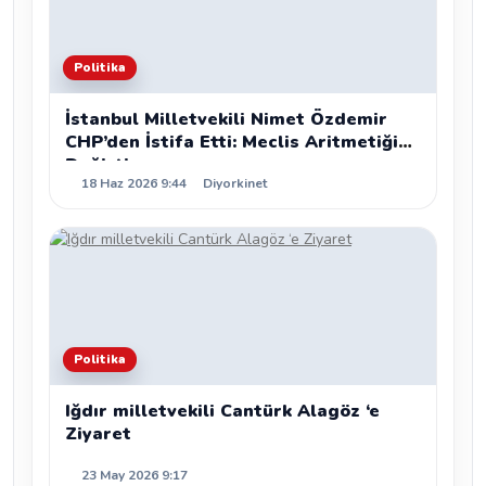
Politika
İstanbul Milletvekili Nimet Özdemir
CHP’den İstifa Etti: Meclis Aritmetiği
Değişti
18 Haz 2026 9:44
Diyorkinet
Politika
Iğdır milletvekili Cantürk Alagöz ‘e
Ziyaret
23 May 2026 9:17