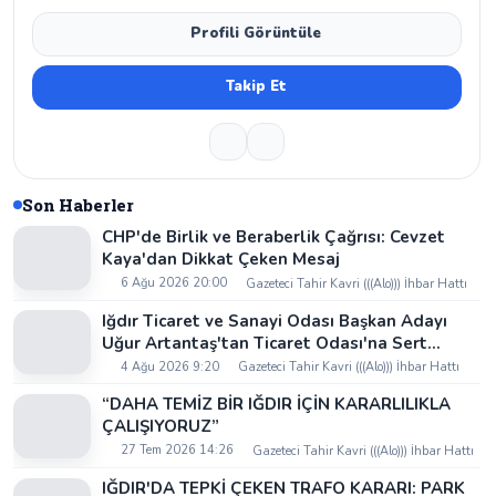
Profili Görüntüle
Takip Et
Son Haberler
CHP'de Birlik ve Beraberlik Çağrısı: Cevzet
Kaya'dan Dikkat Çeken Mesaj
6 Ağu 2026 20:00
Gazeteci Tahir Kavri (((Alo))) İhbar Hattı
Iğdır Ticaret ve Sanayi Odası Başkan Adayı
Uğur Artantaş'tan Ticaret Odası'na Sert
Eleştiri: "Nakliyeci Sahipsiz Bırakılamaz"
4 Ağu 2026 9:20
Gazeteci Tahir Kavri (((Alo))) İhbar Hattı
“DAHA TEMİZ BİR IĞDIR İÇİN KARARLILIKLA
ÇALIŞIYORUZ”
27 Tem 2026 14:26
Gazeteci Tahir Kavri (((Alo))) İhbar Hattı
IĞDIR'DA TEPKİ ÇEKEN TRAFO KARARI: PARK