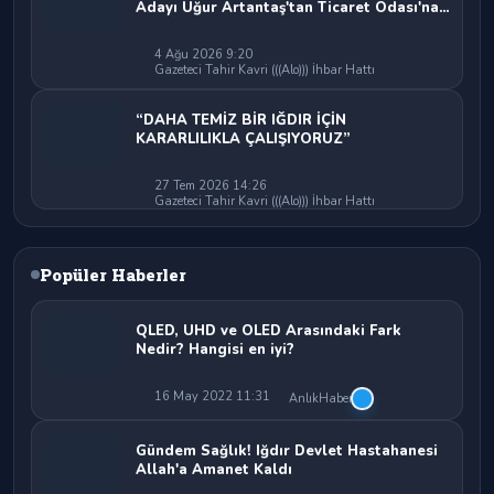
Adayı Uğur Artantaş'tan Ticaret Odası'na
Sert Eleştiri: "Nakliyeci Sahipsiz
Bırakılamaz"
4 Ağu 2026 9:20
Gazeteci Tahir Kavri (((Alo))) İhbar Hattı
“DAHA TEMİZ BİR IĞDIR İÇİN
KARARLILIKLA ÇALIŞIYORUZ”
27 Tem 2026 14:26
Gazeteci Tahir Kavri (((Alo))) İhbar Hattı
Popüler Haberler
QLED, UHD ve OLED Arasındaki Fark
Nedir? Hangisi en iyi?
16 May 2022 11:31
AnlıkHaber
Gündem Sağlık! Iğdır Devlet Hastahanesi
Allah'a Amanet Kaldı