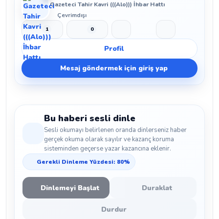
Gazeteci Tahir Kavri (((Alo))) İhbar Hattı
Çevrimdışı
1
0
Beğen
Beğenmeme
Yer İmi
Paylaş
Profil
Mesaj göndermek için giriş yap
Bu haberi sesli dinle
Sesli okumayı belirlenen oranda dinlerseniz haber
gerçek okuma olarak sayılır ve kazanç koruma
sisteminden geçerse yazar kazancına eklenir.
Gerekli Dinleme Yüzdesi: 80%
Dinlemeyi Başlat
Duraklat
Durdur