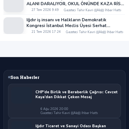
ALANI DARALIYOR, OKUL ÖNÜNDE KAZA RİSKİ
İDDİASI VE IĞDIR VALİSİ NEREDE?
27 Tem 2026 9:49
Gazeteci Tahir Kavri (((Alo))) İhbar Hattı
Iğdır iş insanı ve Halkların Demokratik
Kongresi İstanbul Meclis Üyesi Serhat
Kaya’dan Iğdır Tanıtım Günleri’nde birlik ve
21 Tem 2026 17:24
Gazeteci Tahir Kavri (((Alo))) İhbar Hattı
beraberlik mesajı:
Son Haberler
CHP'de Birlik ve Beraberlik Çağrısı: Cevzet
Kaya'dan Dikkat Çeken Mesaj
6 Ağu 2026 20:00
Gazeteci Tahir Kavri (((Alo))) İhbar Hattı
Iğdır Ticaret ve Sanayi Odası Başkan