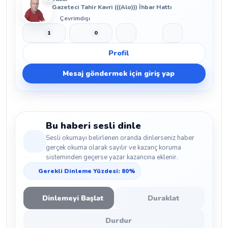
Gazeteci Tahir Kavri (((Alo))) İhbar Hattı
Çevrimdışı
1
0
Beğen
Beğenmeme
Yer İmi
Paylaş
Profil
Mesaj göndermek için giriş yap
Bu haberi sesli dinle
Sesli okumayı belirlenen oranda dinlerseniz haber
gerçek okuma olarak sayılır ve kazanç koruma
sisteminden geçerse yazar kazancına eklenir.
Gerekli Dinleme Yüzdesi: 80%
Dinlemeyi Başlat
Duraklat
Durdur