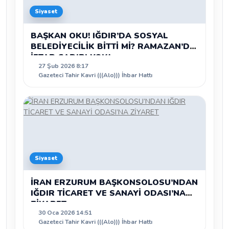
Siyaset
BAŞKAN OKU! IĞDIR’DA SOSYAL
BELEDİYECİLİK BİTTİ Mİ? RAMAZAN’DA
İFTAR ÇADIRI YOK!
27 Şub 2026 8:17
Gazeteci Tahir Kavri (((Alo))) İhbar Hattı
Siyaset
İRAN ERZURUM BAŞKONSOLOSU’NDAN
IĞDIR TİCARET VE SANAYİ ODASI’NA
ZİYARET
30 Oca 2026 14:51
Gazeteci Tahir Kavri (((Alo))) İhbar Hattı