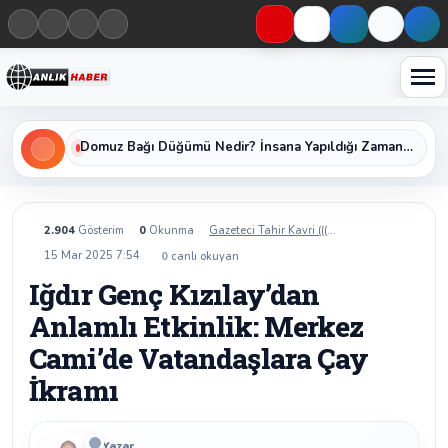
Haberleri keşfet
Domuz Bağı Düğümü Nedir? İnsana Yapıldığı Zaman Yavaş Yavaş Öldüren Ölümcül Düğümün Kan Donduran Gerçekleri
2.904
Gösterim
0
Okunma
Gazeteci Tahir Kavri (((Alo))) İhbar Hattı
15 Mar 2025 7:54
0
canlı okuyan
Iğdır Genç Kızılay’dan
Anlamlı Etkinlik: Merkez
Cami’de Vatandaşlara Çay
İkramı
Yazar