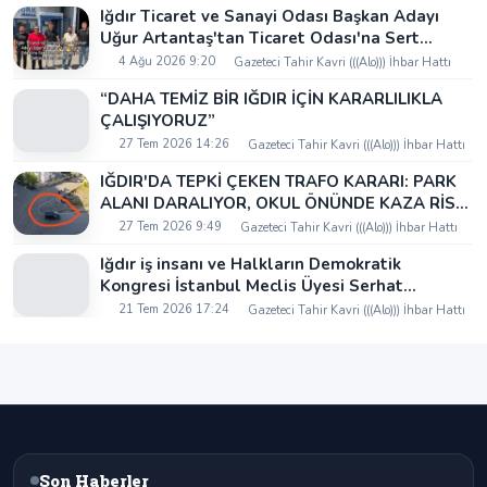
Iğdır Ticaret ve Sanayi Odası Başkan Adayı
Uğur Artantaş'tan Ticaret Odası'na Sert
Eleştiri: "Nakliyeci Sahipsiz Bırakılamaz"
4 Ağu 2026 9:20
Gazeteci Tahir Kavri (((Alo))) İhbar Hattı
“DAHA TEMİZ BİR IĞDIR İÇİN KARARLILIKLA
ÇALIŞIYORUZ”
27 Tem 2026 14:26
Gazeteci Tahir Kavri (((Alo))) İhbar Hattı
IĞDIR'DA TEPKİ ÇEKEN TRAFO KARARI: PARK
ALANI DARALIYOR, OKUL ÖNÜNDE KAZA RİSKİ
İDDİASI VE IĞDIR VALİSİ NEREDE?
27 Tem 2026 9:49
Gazeteci Tahir Kavri (((Alo))) İhbar Hattı
Iğdır iş insanı ve Halkların Demokratik
Kongresi İstanbul Meclis Üyesi Serhat
Kaya’dan Iğdır Tanıtım Günleri’nde birlik ve
21 Tem 2026 17:24
Gazeteci Tahir Kavri (((Alo))) İhbar Hattı
beraberlik mesajı:
Son Haberler