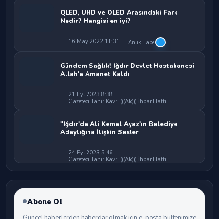
QLED, UHD ve OLED Arasındaki Fark
Nedir? Hangisi en iyi?
16 May 2022 11:31
AnlıkHaber
Gündem Sağlık! Iğdır Devlet Hastahanesi
Allah'a Amanet Kaldı
21 Eyl 2023 8:38
Gazeteci Tahir Kavri (((Alo))) İhbar Hattı
"Iğdır'da Ali Kemal Ayaz'ın Belediye
Adaylığına İlişkin Sesler
24 Eyl 2023 5:46
Gazeteci Tahir Kavri (((Alo))) İhbar Hattı
Abone Ol
Güncel haberlerden haberdar olmak için e-posta bültenimize