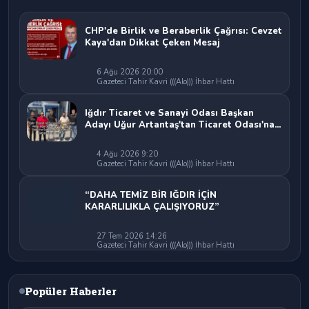
CHP'de Birlik ve Beraberlik Çağrısı: Cevzet
Kaya'dan Dikkat Çeken Mesaj
6 Ağu 2026 20:00
Gazeteci Tahir Kavri (((Alo))) İhbar Hattı
Iğdır Ticaret ve Sanayi Odası Başkan
Adayı Uğur Artantaş'tan Ticaret Odası'na
Sert Eleştiri: "Nakliyeci Sahipsiz
Bırakılamaz"
4 Ağu 2026 9:20
Gazeteci Tahir Kavri (((Alo))) İhbar Hattı
“DAHA TEMİZ BİR IĞDIR İÇİN
KARARLILIKLA ÇALIŞIYORUZ”
27 Tem 2026 14:26
Gazeteci Tahir Kavri (((Alo))) İhbar Hattı
Popüler Haberler