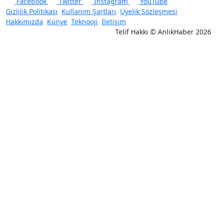
Facebook
Twitter
Instagram
YouTube
Gizlilik Politikası
Kullanım Şartları
Üyelik Sözleşmesi
Hakkımızda
Künye
Teknooji
İletişim
Telif Hakkı © AnlıkHaber 2026