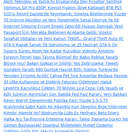
Akıllı Teknoloji ve Yazlık Ev Eşyalarında Dev Fırsatlar
SanDisk
Optimus GX Pro 850P: Konsol Fiyatını İkiye Katlayan 8TB PS5
SSD'si
Resmî Gazete'de Yayımlandı: Sinema Biletlerinde Yüzde
70 İndirim Müjdesi ve Yeni Yönetmelik
Sanal Devriye ile 58
İnternet Sitesine Erişim Engeli Getirildi
Hususi Damgalı Yeşil
Pasaport İçin Merakla Beklenen Açıklama Geldi: Vizesiz
Seyahat İddiaları ve Yeni Kanun Teklifl...
Grand Theft Auto VI:
GTA 6 Kapak Sanatı İlk Görünümü ve 25 Haziran GTA 6 Ön
Sipariş Süreci
Atom Ne Kadar Küçüktür Videolu Anlatım:
Evrenin Temel Yapı Taşına Bilimsel Bir Bakış
Roblox Yasağı
Bitiyor mu? Bakan Göktaş'ın Sildiği 'Yaş Doğrulama' Tweeti
Gündem Yarattı
680 Günlük Hasret Bitti: Roblox Türkiye'de
Yeniden Erişime Açıldı!
Çatıya Pet Şişe Koyanlar Bedava Yaşıyor,
30 Ülke Kullanıyor ve Elektrik Faturası Ödemiyor!
Haluk
Levent'e Karşılıksız Çekten 70 Milyon Lira Ceza: Çek Yasağı ve
Adli Sürecin Ayrıntıları
Son Dakika Fed Faiz Kararı: Yeni Başkan
Kevin Warsh Döneminde Politika Faizi Yüzde 3,5-3,75
Aralığında Sabit Kaldı
Ali Ağaoğlu'nun Sevgilisi Bige Yıldırımer
Kimdir, Hamile mi? Bodrum'da Lüks Ev Hediyesi
Beta Enerji
Halka Arz Tarihlerine Erteleme Kararı: Talep Toplama Süreci Ne
Zaman Başlayacak?
İstanbul Milletvekili Nimet Özdemir
CHP’den İstifa Etti: Meclis Aritmetiği Değişti