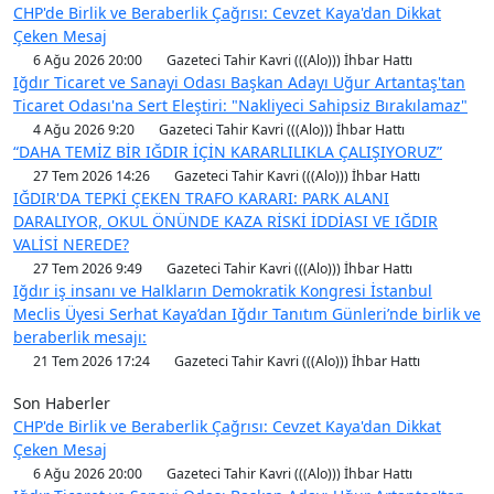
CHP'de Birlik ve Beraberlik Çağrısı: Cevzet Kaya'dan Dikkat
Çeken Mesaj
6 Ağu 2026 20:00
Gazeteci Tahir Kavri (((Alo))) İhbar Hattı
Iğdır Ticaret ve Sanayi Odası Başkan Adayı Uğur Artantaş'tan
Ticaret Odası'na Sert Eleştiri: "Nakliyeci Sahipsiz Bırakılamaz"
4 Ağu 2026 9:20
Gazeteci Tahir Kavri (((Alo))) İhbar Hattı
“DAHA TEMİZ BİR IĞDIR İÇİN KARARLILIKLA ÇALIŞIYORUZ”
27 Tem 2026 14:26
Gazeteci Tahir Kavri (((Alo))) İhbar Hattı
IĞDIR'DA TEPKİ ÇEKEN TRAFO KARARI: PARK ALANI
DARALIYOR, OKUL ÖNÜNDE KAZA RİSKİ İDDİASI VE IĞDIR
VALİSİ NEREDE?
27 Tem 2026 9:49
Gazeteci Tahir Kavri (((Alo))) İhbar Hattı
Iğdır iş insanı ve Halkların Demokratik Kongresi İstanbul
Meclis Üyesi Serhat Kaya’dan Iğdır Tanıtım Günleri’nde birlik ve
beraberlik mesajı:
21 Tem 2026 17:24
Gazeteci Tahir Kavri (((Alo))) İhbar Hattı
Son Haberler
CHP'de Birlik ve Beraberlik Çağrısı: Cevzet Kaya'dan Dikkat
Çeken Mesaj
6 Ağu 2026 20:00
Gazeteci Tahir Kavri (((Alo))) İhbar Hattı