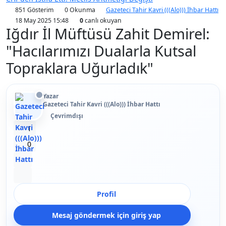
851 Gösterim
0 Okunma
Gazeteci Tahir Kavri (((Alo))) İhbar Hattı
18 May 2025 15:48
0
canlı okuyan
Iğdır İl Müftüsü Zahit Demirel:
"Hacılarımızı Dualarla Kutsal
Topraklara Uğurladık"
Yazar
Gazeteci Tahir Kavri (((Alo))) İhbar Hattı
Çevrimdışı
Beğen
1
Beğenmeme
0
Yer İmi
Paylaş
Profil
Mesaj göndermek için giriş yap