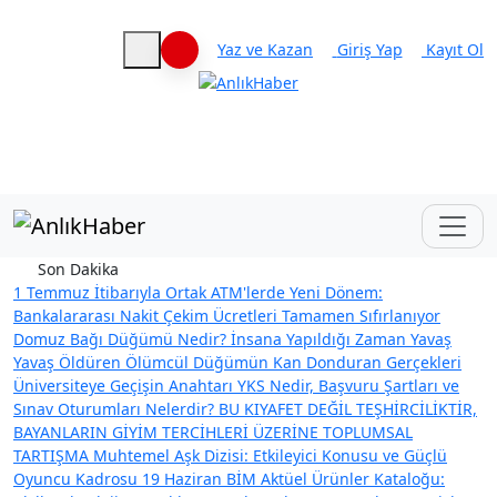
Yaz ve Kazan
Giriş Yap
Kayıt Ol
Haberleri keşfet
Son Dakika
1 Temmuz İtibarıyla Ortak ATM'lerde Yeni Dönem:
Bankalararası Nakit Çekim Ücretleri Tamamen Sıfırlanıyor
Domuz Bağı Düğümü Nedir? İnsana Yapıldığı Zaman Yavaş
Yavaş Öldüren Ölümcül Düğümün Kan Donduran Gerçekleri
Üniversiteye Geçişin Anahtarı YKS Nedir, Başvuru Şartları ve
Sınav Oturumları Nelerdir?
BU KIYAFET DEĞİL TEŞHİRCİLİKTİR,
BAYANLARIN GİYİM TERCİHLERİ ÜZERİNE TOPLUMSAL
TARTIŞMA
Muhtemel Aşk Dizisi: Etkileyici Konusu ve Güçlü
Oyuncu Kadrosu
19 Haziran BİM Aktüel Ürünler Kataloğu: