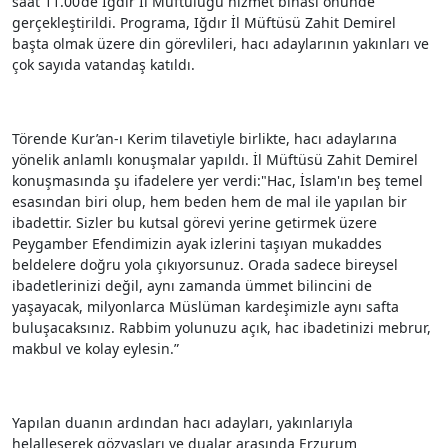
saat 11.00’de Iğdır İl Müftülüğü hizmet binası önünde
gerçekleştirildi. Programa, Iğdır İl Müftüsü Zahit Demirel
başta olmak üzere din görevlileri, hacı adaylarının yakınları ve
çok sayıda vatandaş katıldı.
Törende Kur’an-ı Kerim tilavetiyle birlikte, hacı adaylarına
yönelik anlamlı konuşmalar yapıldı. İl Müftüsü Zahit Demirel
konuşmasında şu ifadelere yer verdi:"Hac, İslam'ın beş temel
esasından biri olup, hem beden hem de mal ile yapılan bir
ibadettir. Sizler bu kutsal görevi yerine getirmek üzere
Peygamber Efendimizin ayak izlerini taşıyan mukaddes
beldelere doğru yola çıkıyorsunuz. Orada sadece bireysel
ibadetlerinizi değil, aynı zamanda ümmet bilincini de
yaşayacak, milyonlarca Müslüman kardeşimizle aynı safta
buluşacaksınız. Rabbim yolunuzu açık, hac ibadetinizi mebrur,
makbul ve kolay eylesin.”
Yapılan duanın ardından hacı adayları, yakınlarıyla
helalleşerek gözyaşları ve dualar arasında Erzurum