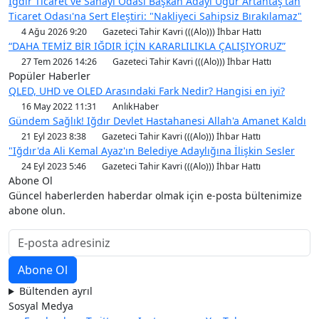
Iğdır Ticaret ve Sanayi Odası Başkan Adayı Uğur Artantaş'tan
Ticaret Odası'na Sert Eleştiri: "Nakliyeci Sahipsiz Bırakılamaz"
4 Ağu 2026 9:20
Gazeteci Tahir Kavri (((Alo))) İhbar Hattı
“DAHA TEMİZ BİR IĞDIR İÇİN KARARLILIKLA ÇALIŞIYORUZ”
27 Tem 2026 14:26
Gazeteci Tahir Kavri (((Alo))) İhbar Hattı
Popüler Haberler
QLED, UHD ve OLED Arasındaki Fark Nedir? Hangisi en iyi?
16 May 2022 11:31
AnlıkHaber
Gündem Sağlık! Iğdır Devlet Hastahanesi Allah'a Amanet Kaldı
21 Eyl 2023 8:38
Gazeteci Tahir Kavri (((Alo))) İhbar Hattı
"Iğdır'da Ali Kemal Ayaz'ın Belediye Adaylığına İlişkin Sesler
24 Eyl 2023 5:46
Gazeteci Tahir Kavri (((Alo))) İhbar Hattı
Abone Ol
Güncel haberlerden haberdar olmak için e-posta bültenimize
abone olun.
Bültenden ayrıl
Sosyal Medya