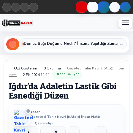
Haberleri keşfet
Domuz Bağı Düğümü Nedir? İnsana Yapıldığı Zaman Yavaş Yavaş Öldüren Ölümcül Düğümün Kan Donduran Gerçekleri
682 Gösterim
0 Okunma
Gazeteci Tahir Kavri (((Alo))) İhbar
0
canlı okuyan
Hattı
2 Eki 2024 11:11
Iğdır'da Adaletin Lastik Gibi
Esnediği Düzen
Yazar
Gazeteci Tahir Kavri (((Alo))) İhbar Hattı
Çevrimdışı
1
0