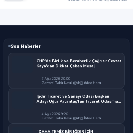
beraberlik mesajı:
Son Haberler
CHP'de Birlik ve Beraberlik Çağrısı: Cevzet
Kaya'dan Dikkat Çeken Mesaj
6 Ağu 2026 20:00
Gazeteci Tahir Kavri (((Alo))) İhbar Hattı
Iğdır Ticaret ve Sanayi Odası Başkan
Adayı Uğur Artantaş'tan Ticaret Odası'na
Sert Eleştiri: "Nakliyeci Sahipsiz
Bırakılamaz"
4 Ağu 2026 9:20
Gazeteci Tahir Kavri (((Alo))) İhbar Hattı
“DAHA TEMİZ BİR IĞDIR İÇİN