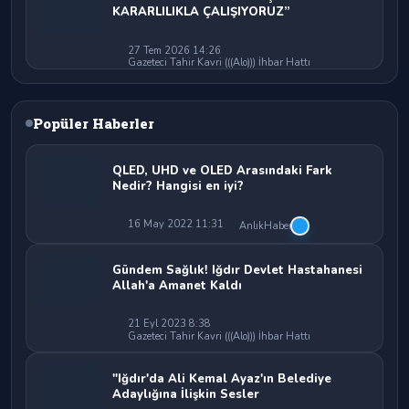
KARARLILIKLA ÇALIŞIYORUZ”
27 Tem 2026 14:26
Gazeteci Tahir Kavri (((Alo))) İhbar Hattı
Popüler Haberler
QLED, UHD ve OLED Arasındaki Fark
Nedir? Hangisi en iyi?
16 May 2022 11:31
AnlıkHaber
Gündem Sağlık! Iğdır Devlet Hastahanesi
Allah'a Amanet Kaldı
21 Eyl 2023 8:38
Gazeteci Tahir Kavri (((Alo))) İhbar Hattı
"Iğdır'da Ali Kemal Ayaz'ın Belediye
Adaylığına İlişkin Sesler