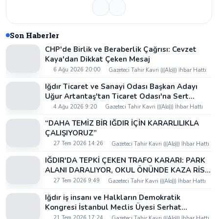
Son Haberler
CHP'de Birlik ve Beraberlik Çağrısı: Cevzet
Kaya'dan Dikkat Çeken Mesaj
6 Ağu 2026 20:00
Gazeteci Tahir Kavri (((Alo))) İhbar Hattı
Iğdır Ticaret ve Sanayi Odası Başkan Adayı
Uğur Artantaş'tan Ticaret Odası'na Sert
Eleştiri: "Nakliyeci Sahipsiz Bırakılamaz"
4 Ağu 2026 9:20
Gazeteci Tahir Kavri (((Alo))) İhbar Hattı
“DAHA TEMİZ BİR IĞDIR İÇİN KARARLILIKLA
ÇALIŞIYORUZ”
27 Tem 2026 14:26
Gazeteci Tahir Kavri (((Alo))) İhbar Hattı
IĞDIR'DA TEPKİ ÇEKEN TRAFO KARARI: PARK
ALANI DARALIYOR, OKUL ÖNÜNDE KAZA RİSKİ
İDDİASI VE IĞDIR VALİSİ NEREDE?
27 Tem 2026 9:49
Gazeteci Tahir Kavri (((Alo))) İhbar Hattı
Iğdır iş insanı ve Halkların Demokratik
Kongresi İstanbul Meclis Üyesi Serhat
Kaya’dan Iğdır Tanıtım Günleri’nde birlik ve
21 Tem 2026 17:24
Gazeteci Tahir Kavri (((Alo))) İhbar Hattı