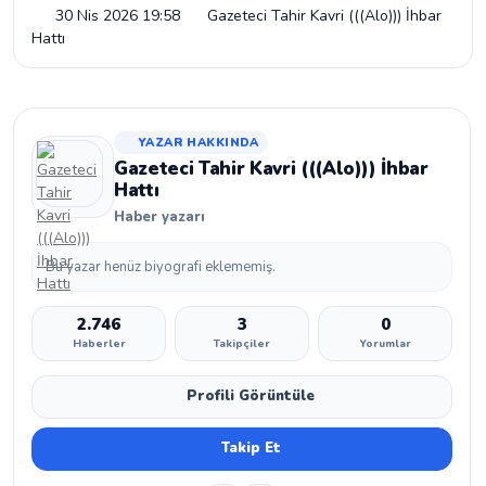
30 Nis 2026 19:58
Gazeteci Tahir Kavri (((Alo))) İhbar
Hattı
YAZAR HAKKINDA
Gazeteci Tahir Kavri (((Alo))) İhbar
Hattı
Haber yazarı
Bu yazar henüz biyografi eklememiş.
2.746
3
0
Haberler
Takipçiler
Yorumlar
Profili Görüntüle
Takip Et