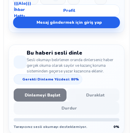
Beğen
Beğenmeme
Yer İmi
Paylaş
Profil
Mesaj göndermek için giriş yap
Bu haberi sesli dinle
Sesli okumayı belirlenen oranda dinlerseniz haber
gerçek okuma olarak sayılır ve kazanç koruma
sisteminden geçerse yazar kazancına eklenir.
Gerekli Dinleme Yüzdesi: 80%
Dinlemeyi Başlat
Duraklat
Durdur
Tarayıcınız sesli okumayı desteklemiyor.
0%