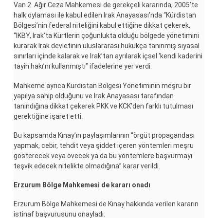
Van 2. Ağır Ceza Mahkemesi de gerekçeli kararında, 2005’te
halk oylaması ile kabul edilen Irak Anayasası’nda “Kürdistan
Bölgesi’nin federal niteliğini kabul ettiğine dikkat çekerek,
“IKBY, Irak’ta Kürtlerin çoğunlukta olduğu bölgede yönetimini
kurarak Irak devletinin uluslararası hukukça tanınmış siyasal
sınırları içinde kalarak ve Irak’tan ayrılarak içsel ‘kendi kaderini
tayin hakı’nı kullanmıştı” ifadelerine yer verdi.
Mahkeme ayrıca Kürdistan Bölgesi Yönetiminin meşru bir
yapılya sahip olduğunu ve Irak Anayasası tarafından
tanındığına dikkat çekerek PKK ve KCK’den farklı tutulması
gerektiğine işaret etti.
Bu kapsamda Kınay’ın paylaşımlarının “örgüt propagandası
yapmak, cebir, tehdit veya şiddet içeren yöntemleri meşru
gösterecek veya övecek ya da bu yöntemlere başvurmayı
teşvik edecek nitelikte olmadığına” karar verildi.
Erzurum Bölge Mahkemesi de kararı onadı
Erzurum Bölge Mahkemesi de Kınay hakkında verilen kararın
istinaf başvurusunu onayladı.