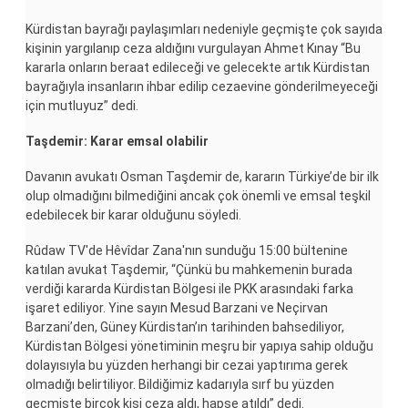
Kürdistan bayrağı paylaşımları nedeniyle geçmişte çok sayıda
kişinin yargılanıp ceza aldığını vurgulayan Ahmet Kınay “Bu
kararla onların beraat edileceği ve gelecekte artık Kürdistan
bayrağıyla insanların ihbar edilip cezaevine gönderilmeyeceği
için mutluyuz” dedi.
Taşdemir: Karar emsal olabilir
Davanın avukatı Osman Taşdemir de, kararın Türkiye’de bir ilk
olup olmadığını bilmediğini ancak çok önemli ve emsal teşkil
edebilecek bir karar olduğunu söyledi.
Rûdaw TV'de Hêvîdar Zana'nın sunduğu 15:00 bültenine
katılan avukat Taşdemir, “Çünkü bu mahkemenin burada
verdiği kararda Kürdistan Bölgesi ile PKK arasındaki farka
işaret ediliyor. Yine sayın Mesud Barzani ve Neçirvan
Barzani’den, Güney Kürdistan’ın tarihinden bahsediliyor,
Kürdistan Bölgesi yönetiminin meşru bir yapıya sahip olduğu
dolayısıyla bu yüzden herhangi bir cezai yaptırıma gerek
olmadığı belirtiliyor. Bildiğimiz kadarıyla sırf bu yüzden
geçmişte birçok kişi ceza aldı, hapse atıldı” dedi.