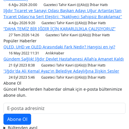
6 Ağu 2026 20:00
Gazeteci Tahir Kavri (((Alo))) İhbar Hattı
Iğdır Ticaret ve Sanayi Odası Başkan Adayı Uğur Artantaş'tan
Ticaret Odası'na Sert Eleştiri: "Nakliyeci Sahipsiz Bırakılamaz"
4 Ağu 2026 9:20
Gazeteci Tahir Kavri (((Alo))) İhbar Hattı
“DAHA TEMİZ BİR IĞDIR İÇİN KARARLILIKLA ÇALIŞIYORUZ”
27 Tem 2026 14:26
Gazeteci Tahir Kavri (((Alo))) İhbar Hattı
Popüler Haberler
QLED, UHD ve OLED Arasındaki Fark Nedir? Hangisi en iyi?
16 May 2022 11:31
AnlıkHaber
Gündem Sağlık! Iğdır Devlet Hastahanesi Allah'a Amanet Kaldı
21 Eyl 2023 8:38
Gazeteci Tahir Kavri (((Alo))) İhbar Hattı
"Iğdır'da Ali Kemal Ayaz'ın Belediye Adaylığına İlişkin Sesler
24 Eyl 2023 5:46
Gazeteci Tahir Kavri (((Alo))) İhbar Hattı
Abone Ol
Güncel haberlerden haberdar olmak için e-posta bültenimize
abone olun.
Bültenden ayrıl