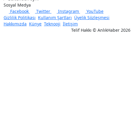
Sosyal Medya
Facebook
Twitter
Instagram
YouTube
Gizlilik Politikası
Kullanım Şartları
Üyelik Sözleşmesi
Hakkımızda
Künye
Teknooji
İletişim
Telif Hakkı © AnlıkHaber 2026