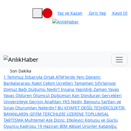
Yaz ve Kazan
Giriş Yap
Kayıt Ol
Haberleri keşfet
Son Dakika
1 Temmuz İtibarıyla Ortak ATM'lerde Yeni Dönem:
Bankalararası Nakit Çekim Ücretleri Tamamen Sıfırlanıyor
Domuz Bağı Düğümü Nedir? İnsana Yapıldığı Zaman Yavaş
Yavaş Öldüren Ölümcül Düğümün Kan Donduran Gerçekleri
Üniversiteye Geçişin Anahtarı YKS Nedir, Başvuru Şartları ve
Sınav Oturumları Nelerdir?
BU KIYAFET DEĞİL TEŞHİRCİLİKTİR,
BAYANLARIN GİYİM TERCİHLERİ ÜZERİNE TOPLUMSAL
TARTIŞMA
Muhtemel Aşk Dizisi: Etkileyici Konusu ve Güçlü
Oyuncu Kadrosu
19 Haziran BİM Aktüel Ürünler Kataloğu: