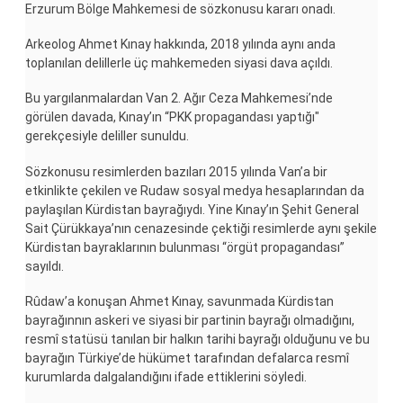
Erzurum Bölge Mahkemesi de sözkonusu kararı onadı.
Arkeolog Ahmet Kınay hakkında, 2018 yılında aynı anda
toplanılan delillerle üç mahkemeden siyasi dava açıldı.
Bu yargılanmalardan Van 2. Ağır Ceza Mahkemesi’nde
görülen davada, Kınay’ın “PKK propagandası yaptığı"
gerekçesiyle deliller sunuldu.
Sözkonusu resimlerden bazıları 2015 yılında Van’a bir
etkinlikte çekilen ve Rudaw sosyal medya hesaplarından da
paylaşılan Kürdistan bayrağıydı. Yine Kınay’ın Şehit General
Sait Çürükkaya’nın cenazesinde çektiği resimlerde aynı şekile
Kürdistan bayraklarının bulunması “örgüt propagandası”
sayıldı.
Rûdaw’a konuşan Ahmet Kınay, savunmada Kürdistan
bayrağınnın askeri ve siyasi bir partinin bayrağı olmadığını,
resmî statüsü tanılan bir halkın tarihi bayrağı olduğunu ve bu
bayrağın Türkiye’de hükümet tarafından defalarca resmî
kurumlarda dalgalandığını ifade ettiklerini söyledi.