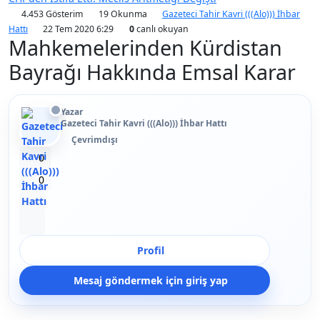
4.453 Gösterim
19 Okunma
Gazeteci Tahir Kavri (((Alo))) İhbar
Hattı
22 Tem 2020 6:29
0
canlı okuyan
Mahkemelerinden Kürdistan
Bayrağı Hakkında Emsal Karar
Yazar
Gazeteci Tahir Kavri (((Alo))) İhbar Hattı
Çevrimdışı
Beğen
0
Beğenmeme
0
Yer İmi
Paylaş
Profil
Mesaj göndermek için giriş yap