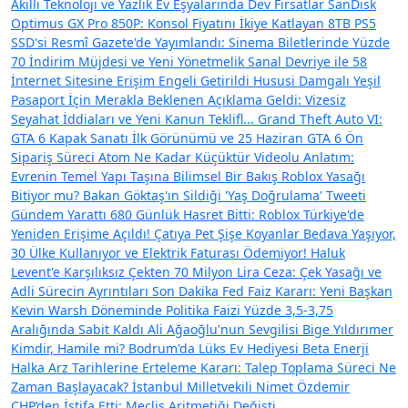
Akıllı Teknoloji ve Yazlık Ev Eşyalarında Dev Fırsatlar
SanDisk
Optimus GX Pro 850P: Konsol Fiyatını İkiye Katlayan 8TB PS5
SSD'si
Resmî Gazete'de Yayımlandı: Sinema Biletlerinde Yüzde
70 İndirim Müjdesi ve Yeni Yönetmelik
Sanal Devriye ile 58
İnternet Sitesine Erişim Engeli Getirildi
Hususi Damgalı Yeşil
Pasaport İçin Merakla Beklenen Açıklama Geldi: Vizesiz
Seyahat İddiaları ve Yeni Kanun Teklifl...
Grand Theft Auto VI:
GTA 6 Kapak Sanatı İlk Görünümü ve 25 Haziran GTA 6 Ön
Sipariş Süreci
Atom Ne Kadar Küçüktür Videolu Anlatım:
Evrenin Temel Yapı Taşına Bilimsel Bir Bakış
Roblox Yasağı
Bitiyor mu? Bakan Göktaş'ın Sildiği 'Yaş Doğrulama' Tweeti
Gündem Yarattı
680 Günlük Hasret Bitti: Roblox Türkiye'de
Yeniden Erişime Açıldı!
Çatıya Pet Şişe Koyanlar Bedava Yaşıyor,
30 Ülke Kullanıyor ve Elektrik Faturası Ödemiyor!
Haluk
Levent'e Karşılıksız Çekten 70 Milyon Lira Ceza: Çek Yasağı ve
Adli Sürecin Ayrıntıları
Son Dakika Fed Faiz Kararı: Yeni Başkan
Kevin Warsh Döneminde Politika Faizi Yüzde 3,5-3,75
Aralığında Sabit Kaldı
Ali Ağaoğlu'nun Sevgilisi Bige Yıldırımer
Kimdir, Hamile mi? Bodrum'da Lüks Ev Hediyesi
Beta Enerji
Halka Arz Tarihlerine Erteleme Kararı: Talep Toplama Süreci Ne
Zaman Başlayacak?
İstanbul Milletvekili Nimet Özdemir
CHP’den İstifa Etti: Meclis Aritmetiği Değişti