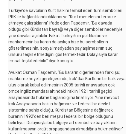
Türkiye’de savcıların Kürt halkını temsil eden tüm sembolleri
PKK ile bağlantılandırdıklarını ve “Kürt meselesini terörize
etmeye çalıştıklarını” ifade eden Taşdemir, “Bu davada
olduğu gibi Kürdistan bayrağı veya diğer semboller nedeniyle
yine davalar açılabilir. Fakat Türkiye’nin politikaları ve
mahkemenin bu kararı da açıkça bize bu sembollerin
gösterilmesinin, sosyal medyadan paylaşılmasının suç
unsuru teşkil etmediğini göstermektedir. Dolayısıyla karar
emsal teşkil edebilir” diye konuştu.
Avukat Osman Taşdemir, “Bu kararın diğerlerinden farkı şu;
mahkeme heyeti gerekçesinde, Irak’tkai Kürtlerin bir halk veya
ulus olarak kabul edilmesinin 2005 tarihli anaysadan çok
ömce İngiliz mandası altındaki Irak’ın 1921 tarihli geçici
anayasasında hükme bağlandığı hatırlatılıyor. Yine mevcut
Irak Anaysasında Irak’ın bağımsız ve federal bir devlet
sistemine sahip olduğu, Kürdistan Bölgesine değinerek
buranın 1992’den beri meşru federal bir bölge olduğunu
belirtiyor. Dolayısıyla bu bölgeye ait sembol ve bayrakların
kullanılmasının örgüt propagandası olmadığına hükmediliyor”