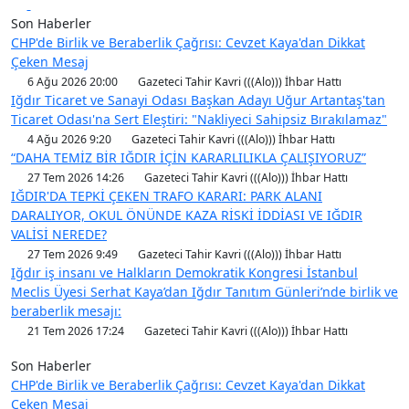
Son Haberler
CHP'de Birlik ve Beraberlik Çağrısı: Cevzet Kaya'dan Dikkat
Çeken Mesaj
6 Ağu 2026 20:00
Gazeteci Tahir Kavri (((Alo))) İhbar Hattı
Iğdır Ticaret ve Sanayi Odası Başkan Adayı Uğur Artantaş'tan
Ticaret Odası'na Sert Eleştiri: "Nakliyeci Sahipsiz Bırakılamaz"
4 Ağu 2026 9:20
Gazeteci Tahir Kavri (((Alo))) İhbar Hattı
“DAHA TEMİZ BİR IĞDIR İÇİN KARARLILIKLA ÇALIŞIYORUZ”
27 Tem 2026 14:26
Gazeteci Tahir Kavri (((Alo))) İhbar Hattı
IĞDIR'DA TEPKİ ÇEKEN TRAFO KARARI: PARK ALANI
DARALIYOR, OKUL ÖNÜNDE KAZA RİSKİ İDDİASI VE IĞDIR
VALİSİ NEREDE?
27 Tem 2026 9:49
Gazeteci Tahir Kavri (((Alo))) İhbar Hattı
Iğdır iş insanı ve Halkların Demokratik Kongresi İstanbul
Meclis Üyesi Serhat Kaya’dan Iğdır Tanıtım Günleri’nde birlik ve
beraberlik mesajı:
21 Tem 2026 17:24
Gazeteci Tahir Kavri (((Alo))) İhbar Hattı
Son Haberler
CHP'de Birlik ve Beraberlik Çağrısı: Cevzet Kaya'dan Dikkat
Çeken Mesaj