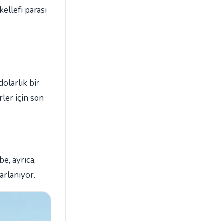
ellefi parası
olarlık bir
rler için son
e, ayrıca,
arlanıyor.