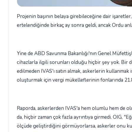
Projenin başının belaya girebileceğine dair işaretle
ertelendiğinde birkaç ay sonra geldi, ancak Ordu anl
Yine de ABD Savunma Bakanlığı'nın Genel Müfettişl
cihazlarla ilgili sorunları olduğu hiçbir şey yok. Bir
edilmeden IVAS'ı satın almak, askerlerin kullanmak 
oluşturmak için vergi mükelleflerinin fonlarında 21.8
Raporda, askerlerden IVAS'a hem olumlu hem de olums
da, hiçbir zaman çok fazla ayrıntıya girmedi. OIG, 
ölçüde geliştirdiğini görmüyorlarsa, askerler onu kul