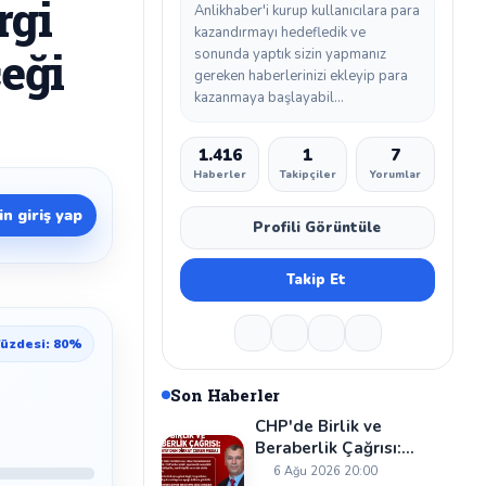
rgi
Anlikhaber'i kurup kullanıcılara para
kazandırmayı hedefledik ve
eği
sonunda yaptık sizin yapmanız
gereken haberlerinizi ekleyip para
kazanmaya başlayabil...
1.416
1
7
Haberler
Takipçiler
Yorumlar
n giriş yap
Profili Görüntüle
Takip Et
üzdesi: 80%
Son Haberler
CHP'de Birlik ve
Beraberlik Çağrısı:
Cevzet Kaya'dan Dikkat
6 Ağu 2026 20:00