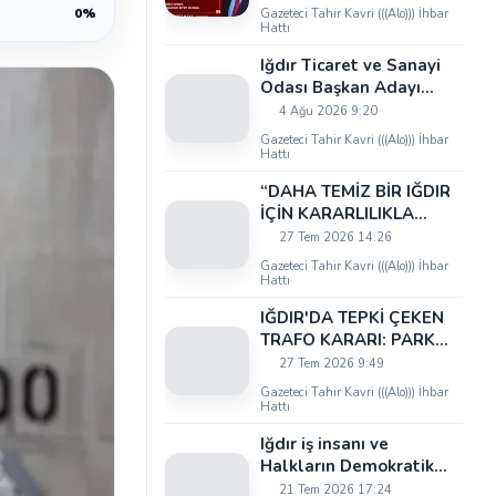
Çeken Mesaj
0%
Gazeteci Tahir Kavri (((Alo))) İhbar
Hattı
Iğdır Ticaret ve Sanayi
Odası Başkan Adayı
Uğur Artantaş'tan
4 Ağu 2026 9:20
Ticaret Odası'na Sert
Gazeteci Tahir Kavri (((Alo))) İhbar
Eleştiri: "Nakliyeci
Hattı
Sahipsiz Bırakılamaz"
“DAHA TEMİZ BİR IĞDIR
İÇİN KARARLILIKLA
ÇALIŞIYORUZ”
27 Tem 2026 14:26
Gazeteci Tahir Kavri (((Alo))) İhbar
Hattı
IĞDIR'DA TEPKİ ÇEKEN
TRAFO KARARI: PARK
ALANI DARALIYOR,
27 Tem 2026 9:49
OKUL ÖNÜNDE KAZA
Gazeteci Tahir Kavri (((Alo))) İhbar
RİSKİ İDDİASI VE IĞDIR
Hattı
VALİSİ NEREDE?
Iğdır iş insanı ve
Halkların Demokratik
Kongresi İstanbul Meclis
21 Tem 2026 17:24