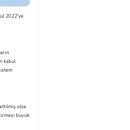
lül 2022'ye
erin
an kabul
sistem
ltilmiş olsa
etirmeyi büyük