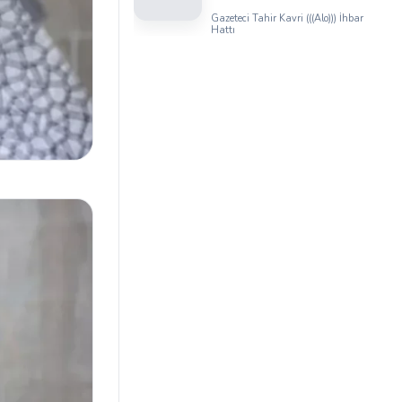
Üyesi Serhat Kaya’dan
Gazeteci Tahir Kavri (((Alo))) İhbar
Iğdır Tanıtım
Hattı
Günleri’nde birlik ve
beraberlik mesajı: