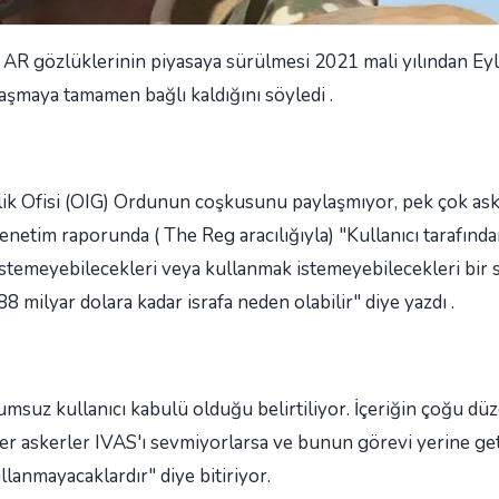
r, AR gözlüklerinin piyasaya sürülmesi 2021 mali yılından Ey
aşmaya tamamen bağlı kaldığını söyledi .
ik Ofisi (OIG) Ordunun coşkusunu paylaşmıyor, pek çok ask
 denetim raporunda ( The Reg aracılığıyla) "Kullanıcı tarafınd
istemeyebilecekleri veya kullanmak istemeyebilecekleri bir 
8 milyar dolara kadar israfa neden olabilir" diye yazdı .
uz kullanıcı kabulü olduğu belirtiliyor. İçeriğin çoğu düze
"Eğer askerler IVAS'ı sevmiyorlarsa ve bunun görevi yerine g
lanmayacaklardır" diye bitiriyor.