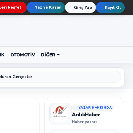
eri keşfet
Yaz ve Kazan
Giriş Yap
Kayıt Ol
IK
OTOMOTIV
DIĞER
duran Gerçekleri
YAZAR HAKKINDA
AnlıkHaber
Haber yazarı