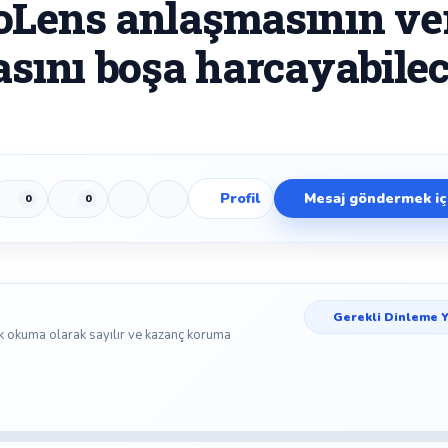
oLens anlaşmasının ve
asını boşa harcayabilec
Profil
Mesaj göndermek içi
0
0
Beğen
Beğenmeme
Yer İmi
Paylaş
Gerekli Dinleme Y
k okuma olarak sayılır ve kazanç koruma