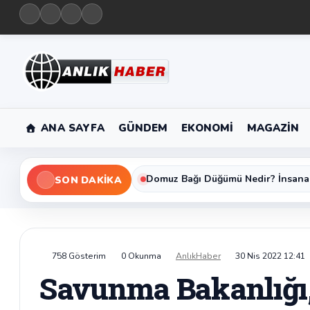
ANA SAYFA
GÜNDEM
EKONOMI
MAGAZIN
Domuz Bağı Düğümü Nedir? İnsana
SON DAKIKA
758 Gösterim
0 Okunma
AnlıkHaber
30 Nis 2022 12:41
Savunma Bakanlığı, 