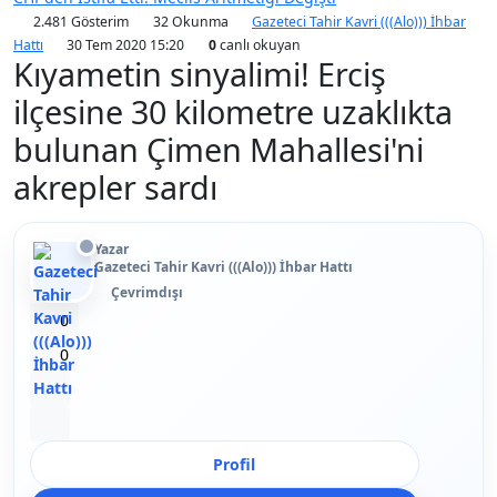
2.481 Gösterim
32 Okunma
Gazeteci Tahir Kavri (((Alo))) İhbar
Hattı
30 Tem 2020 15:20
0
canlı okuyan
Kıyametin sinyalimi! Erciş
ilçesine 30 kilometre uzaklıkta
bulunan Çimen Mahallesi'ni
akrepler sardı
Yazar
Gazeteci Tahir Kavri (((Alo))) İhbar Hattı
Çevrimdışı
Beğen
0
Beğenmeme
0
Yer İmi
Paylaş
Profil