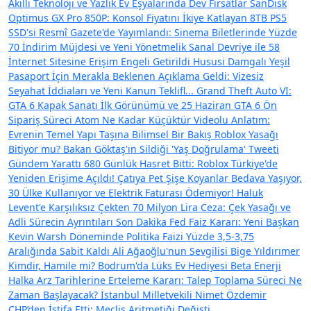
Akıllı Teknoloji ve Yazlık Ev Eşyalarında Dev Fırsatlar
SanDisk
Optimus GX Pro 850P: Konsol Fiyatını İkiye Katlayan 8TB PS5
SSD'si
Resmî Gazete'de Yayımlandı: Sinema Biletlerinde Yüzde
70 İndirim Müjdesi ve Yeni Yönetmelik
Sanal Devriye ile 58
İnternet Sitesine Erişim Engeli Getirildi
Hususi Damgalı Yeşil
Pasaport İçin Merakla Beklenen Açıklama Geldi: Vizesiz
Seyahat İddiaları ve Yeni Kanun Teklifl...
Grand Theft Auto VI:
GTA 6 Kapak Sanatı İlk Görünümü ve 25 Haziran GTA 6 Ön
Sipariş Süreci
Atom Ne Kadar Küçüktür Videolu Anlatım:
Evrenin Temel Yapı Taşına Bilimsel Bir Bakış
Roblox Yasağı
Bitiyor mu? Bakan Göktaş'ın Sildiği 'Yaş Doğrulama' Tweeti
Gündem Yarattı
680 Günlük Hasret Bitti: Roblox Türkiye'de
Yeniden Erişime Açıldı!
Çatıya Pet Şişe Koyanlar Bedava Yaşıyor,
30 Ülke Kullanıyor ve Elektrik Faturası Ödemiyor!
Haluk
Levent'e Karşılıksız Çekten 70 Milyon Lira Ceza: Çek Yasağı ve
Adli Sürecin Ayrıntıları
Son Dakika Fed Faiz Kararı: Yeni Başkan
Kevin Warsh Döneminde Politika Faizi Yüzde 3,5-3,75
Aralığında Sabit Kaldı
Ali Ağaoğlu'nun Sevgilisi Bige Yıldırımer
Kimdir, Hamile mi? Bodrum'da Lüks Ev Hediyesi
Beta Enerji
Halka Arz Tarihlerine Erteleme Kararı: Talep Toplama Süreci Ne
Zaman Başlayacak?
İstanbul Milletvekili Nimet Özdemir
CHP’den İstifa Etti: Meclis Aritmetiği Değişti