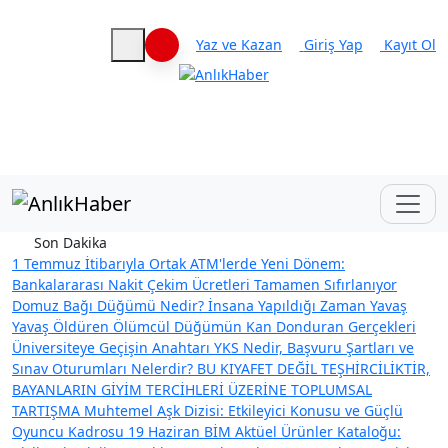
Yaz ve Kazan
Giriş Yap
Kayıt Ol
Haberleri keşfet
Son Dakika
1 Temmuz İtibarıyla Ortak ATM'lerde Yeni Dönem:
Bankalararası Nakit Çekim Ücretleri Tamamen Sıfırlanıyor
Domuz Bağı Düğümü Nedir? İnsana Yapıldığı Zaman Yavaş
Yavaş Öldüren Ölümcül Düğümün Kan Donduran Gerçekleri
Üniversiteye Geçişin Anahtarı YKS Nedir, Başvuru Şartları ve
Sınav Oturumları Nelerdir?
BU KIYAFET DEĞİL TEŞHİRCİLİKTİR,
BAYANLARIN GİYİM TERCİHLERİ ÜZERİNE TOPLUMSAL
TARTIŞMA
Muhtemel Aşk Dizisi: Etkileyici Konusu ve Güçlü
Oyuncu Kadrosu
19 Haziran BİM Aktüel Ürünler Kataloğu: