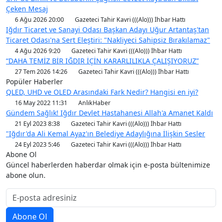
Çeken Mesaj
6 Ağu 2026 20:00
Gazeteci Tahir Kavri (((Alo))) İhbar Hattı
Iğdır Ticaret ve Sanayi Odası Başkan Adayı Uğur Artantaş'tan
Ticaret Odası'na Sert Eleştiri: "Nakliyeci Sahipsiz Bırakılamaz"
4 Ağu 2026 9:20
Gazeteci Tahir Kavri (((Alo))) İhbar Hattı
“DAHA TEMİZ BİR IĞDIR İÇİN KARARLILIKLA ÇALIŞIYORUZ”
27 Tem 2026 14:26
Gazeteci Tahir Kavri (((Alo))) İhbar Hattı
Popüler Haberler
QLED, UHD ve OLED Arasındaki Fark Nedir? Hangisi en iyi?
16 May 2022 11:31
AnlıkHaber
Gündem Sağlık! Iğdır Devlet Hastahanesi Allah'a Amanet Kaldı
21 Eyl 2023 8:38
Gazeteci Tahir Kavri (((Alo))) İhbar Hattı
"Iğdır'da Ali Kemal Ayaz'ın Belediye Adaylığına İlişkin Sesler
24 Eyl 2023 5:46
Gazeteci Tahir Kavri (((Alo))) İhbar Hattı
Abone Ol
Güncel haberlerden haberdar olmak için e-posta bültenimize
abone olun.