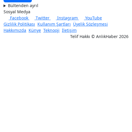
Bültenden ayrıl
Sosyal Medya
Facebook
Twitter
Instagram
YouTube
Gizlilik Politikası
Kullanım Şartları
Üyelik Sözleşmesi
Hakkımızda
Künye
Teknooji
İletişim
Telif Hakkı © AnlıkHaber 2026