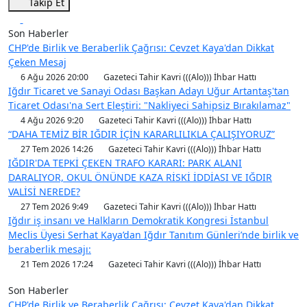
Takip Et
Son Haberler
CHP'de Birlik ve Beraberlik Çağrısı: Cevzet Kaya'dan Dikkat
Çeken Mesaj
6 Ağu 2026 20:00
Gazeteci Tahir Kavri (((Alo))) İhbar Hattı
Iğdır Ticaret ve Sanayi Odası Başkan Adayı Uğur Artantaş'tan
Ticaret Odası'na Sert Eleştiri: "Nakliyeci Sahipsiz Bırakılamaz"
4 Ağu 2026 9:20
Gazeteci Tahir Kavri (((Alo))) İhbar Hattı
“DAHA TEMİZ BİR IĞDIR İÇİN KARARLILIKLA ÇALIŞIYORUZ”
27 Tem 2026 14:26
Gazeteci Tahir Kavri (((Alo))) İhbar Hattı
IĞDIR'DA TEPKİ ÇEKEN TRAFO KARARI: PARK ALANI
DARALIYOR, OKUL ÖNÜNDE KAZA RİSKİ İDDİASI VE IĞDIR
VALİSİ NEREDE?
27 Tem 2026 9:49
Gazeteci Tahir Kavri (((Alo))) İhbar Hattı
Iğdır iş insanı ve Halkların Demokratik Kongresi İstanbul
Meclis Üyesi Serhat Kaya’dan Iğdır Tanıtım Günleri’nde birlik ve
beraberlik mesajı:
21 Tem 2026 17:24
Gazeteci Tahir Kavri (((Alo))) İhbar Hattı
Son Haberler
CHP'de Birlik ve Beraberlik Çağrısı: Cevzet Kaya'dan Dikkat