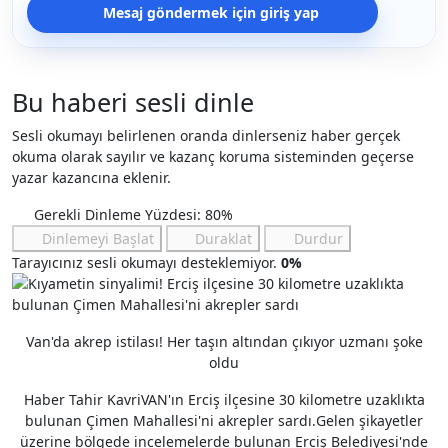
Mesaj göndermek için giriş yap
Bu haberi sesli dinle
Sesli okumayı belirlenen oranda dinlerseniz haber gerçek
okuma olarak sayılır ve kazanç koruma sisteminden geçerse
yazar kazancına eklenir.
Gerekli Dinleme Yüzdesi: 80%
Dinlemeyi Başlat
Duraklat
Durdur
Tarayıcınız sesli okumayı desteklemiyor.
0%
Van'da akrep istilası! Her taşın altından çıkıyor uzmanı şoke
oldu
Haber Tahir Kavri
VAN'ın Erciş ilçesine 30 kilometre uzaklıkta
bulunan Çimen Mahallesi'ni akrepler sardı.
Gelen şikayetler
üzerine bölgede incelemelerde bulunan Erciş Belediyesi'nde