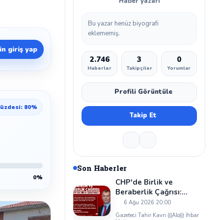
Haber yazarı
Bu yazar henüz biyografi
eklememiş.
n giriş yap
2.746
3
0
Haberler
Takipçiler
Yorumlar
Profili Görüntüle
üzdesi: 80%
Takip Et
Son Haberler
0%
CHP'de Birlik ve
Beraberlik Çağrısı:
Cevzet Kaya'dan Dikkat
6 Ağu 2026 20:00
Çeken Mesaj
Gazeteci Tahir Kavri (((Alo))) İhbar