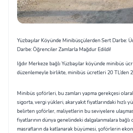
Yüzbaşılar Köyünde Minibüsçülerden Sert Darbe: Ü
Darbe: Öğrenciler Zamlarla Mağdur Edildi!
Iğdır Merkeze bağlı Yüzbaşılar köyünde minibüs ücre
düzenlemeyle birlikte, minibüs ücretleri 20 TL’den 25 
Minibüs şoförleri, bu zamları yapma gerekçesi olarak
sigorta, vergi yükleri, akaryakıt fiyatlarındaki hızlı 
belirten şoförler, maliyetlerin bu seviyelere ulaş
fiyatlarının dünya genelindeki dalgalanmalara bağlı 
masrafların da katlanarak büyümesi, şoförlerin ekon