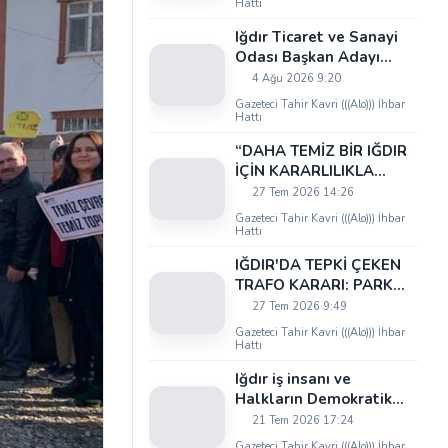
Hattı
Iğdır Ticaret ve Sanayi
Odası Başkan Adayı
Uğur Artantaş'tan
4 Ağu 2026 9:20
Ticaret Odası'na Sert
Gazeteci Tahir Kavri (((Alo))) İhbar
Eleştiri: "Nakliyeci
Hattı
Sahipsiz Bırakılamaz"
“DAHA TEMİZ BİR IĞDIR
İÇİN KARARLILIKLA
ÇALIŞIYORUZ”
27 Tem 2026 14:26
Gazeteci Tahir Kavri (((Alo))) İhbar
Hattı
IĞDIR'DA TEPKİ ÇEKEN
TRAFO KARARI: PARK
ALANI DARALIYOR,
27 Tem 2026 9:49
OKUL ÖNÜNDE KAZA
Gazeteci Tahir Kavri (((Alo))) İhbar
RİSKİ İDDİASI VE IĞDIR
Hattı
VALİSİ NEREDE?
Iğdır iş insanı ve
Halkların Demokratik
Kongresi İstanbul Meclis
21 Tem 2026 17:24
Üyesi Serhat Kaya’dan
Gazeteci Tahir Kavri (((Alo))) İhbar