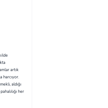
kilde
akta
Zamlar artık
a harcıyor.
ekli, aldığı
pahalılığı her