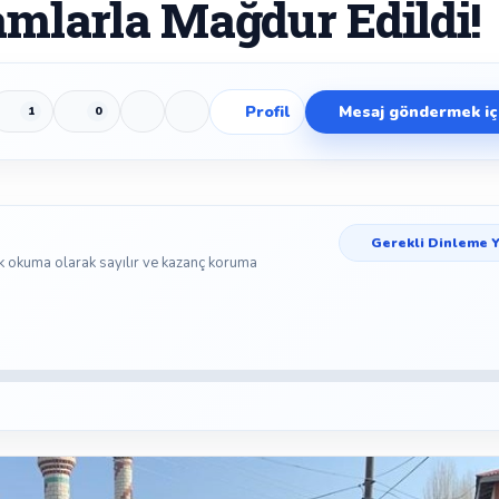
amlarla Mağdur Edildi!
Profil
Mesaj göndermek içi
1
0
Beğen
Beğenmeme
Yer İmi
Paylaş
Gerekli Dinleme Y
k okuma olarak sayılır ve kazanç koruma