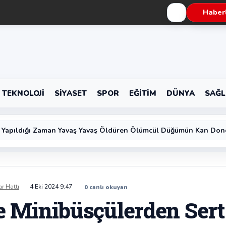
Haberl
TEKNOLOJI
SIYASET
SPOR
EĞITIM
DÜNYA
SAĞL
 Yapıldığı Zaman Yavaş Yavaş Öldüren Ölümcül Düğümün Kan Don
ar Hattı
4 Eki 2024 9:47
0
canlı okuyan
 Minibüsçülerden Sert