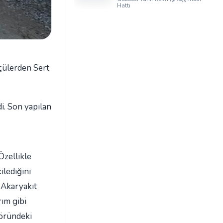
Iğdır Tanıtım
Hattı
Günleri’nde birlik ve
beraberlik mesajı:
çülerden Sert
i. Son yapılan
Özellikle
ilediğini
 Akaryakıt
rım gibi
töründeki