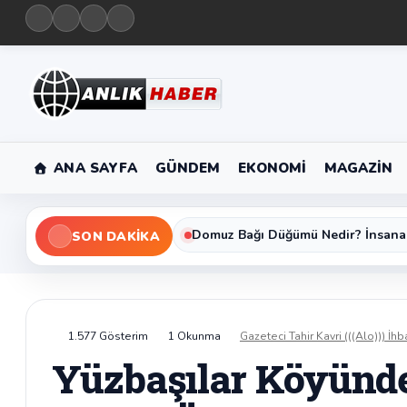
ANA SAYFA
GÜNDEM
EKONOMI
MAGAZIN
Domuz Bağı Düğümü Nedir? İnsana
SON DAKIKA
1.577 Gösterim
1 Okunma
Gazeteci Tahir Kavri (((Alo))) İhb
Yüzbaşılar Köyünde