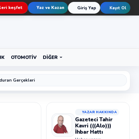
eri keşfet
Yaz ve Kazan
Giriş Yap
Kayıt Ol
IK
OTOMOTIV
DIĞER
duran Gerçekleri
YAZAR HAKKINDA
Gazeteci Tahir
Kavri (((Alo)))
İhbar Hattı