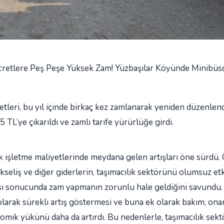
cretlere Peş Peşe Yüksek Zam! Yüzbaşılar Köyünde Minibüs
tleri, bu yıl içinde birkaç kez zamlanarak yeniden düzenlend
TL’ye çıkarıldı ve zamlı tarife yürürlüğe girdi.
 işletme maliyetlerinde meydana gelen artışları öne sürdü. 
yükseliş ve diğer giderlerin, taşımacılık sektörünü olumsuz etk
ması sonucunda zam yapmanın zorunlu hale geldiğini savundu.
olarak sürekli artış göstermesi ve buna ek olarak bakım, ona
omik yükünü daha da artırdı. Bu nedenlerle, taşımacılık sek