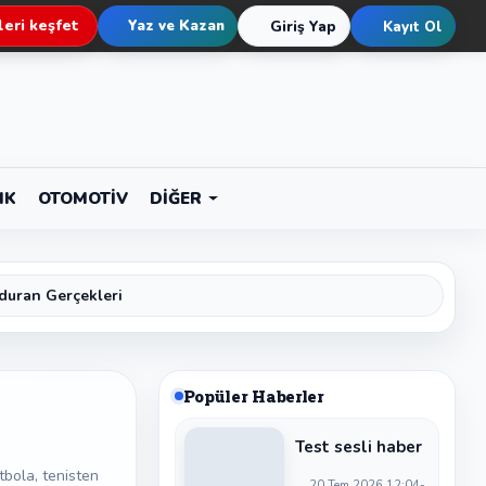
eri keşfet
Yaz ve Kazan
Giriş Yap
Kayıt Ol
IK
OTOMOTIV
DIĞER
duran Gerçekleri
Popüler Haberler
Test sesli haber
tbola, tenisten
20 Tem 2026 12:04