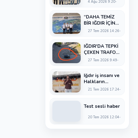
4 Ağu 2026 9:20
Uğur
Artantaş'tan
“DAHA TEMİZ
Ticaret Odası'na
BİR IĞDIR İÇİN
Sert Eleştiri:
KARARLILIKLA
"Nakliyeci
27 Tem 2026 14:26
ÇALIŞIYORUZ”
Sahipsiz
Bırakılamaz"
IĞDIR'DA TEPKİ
ÇEKEN TRAFO
KARARI: PARK
27 Tem 2026 9:49
ALANI
DARALIYOR,
Iğdır iş insanı ve
OKUL ÖNÜNDE
Halkların
KAZA RİSKİ
Demokratik
İDDİASI VE IĞDIR
21 Tem 2026 17:24
Kongresi
VALİSİ NEREDE?
İstanbul Meclis
Üyesi Serhat
Test sesli haber
Kaya’dan Iğdır
20 Tem 2026 12:04
Tanıtım
Günleri’nde
birlik ve
beraberlik