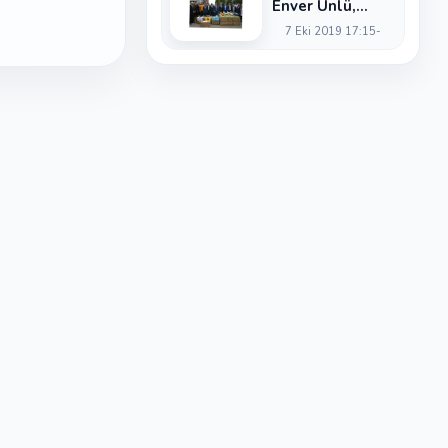
Enver Ünlü,
Amatör Spor
7 Eki 2019 17:15
Haftası
münasebetiyle
Gençlik ve Spor
İl Müdürlüğü
tarafından...