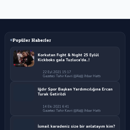
Popüler Haberler
Korkutan Fıght & Nıght 25 Eylül
Kickboks gala Tuzluca'da..!
22 Eyl 2021 15:17
Gazeteci Tahir Kavri (((Alo))) İhbar Hattı
Iğdır Spor Başkan Yardımcılığına Ercan
Turak Getirildi
14 Eki 2021 6:41
Gazeteci Tahir Kavri (((Alo))) İhbar Hattı
İsmail karadeniz size bir anlatayım kim?