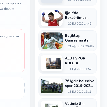
anlar ve sporun
maya devam
Iğdır'da
Boksörümüz
Cem Kaya
20 Eyl 2022 14:49
şampiyona için
Samsun'a Gitti
Beşiktaş
arak güncellenir
Quaresma ile
yollarını ayırıyor.
21 Ağu 2019 20:49
ALUT SPOR
KULÜBÜ
BAŞKANI
11 Eyl 2019 14:52
SELAHATTİN
AKTAŞ
76 Iğdır belediye
spor 2019-2020
yılı futbol
18 Eyl 2019 15:11
sezonu açılışını
yaptı
Valimiz Sn.