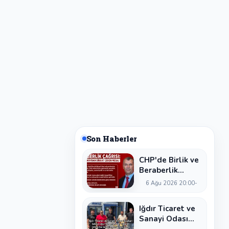
Son Haberler
CHP'de Birlik ve
Beraberlik
Çağrısı: Cevzet
6 Ağu 2026 20:00
Kaya'dan Dikkat
Çeken Mesaj
Iğdır Ticaret ve
Sanayi Odası
Başkan Adayı