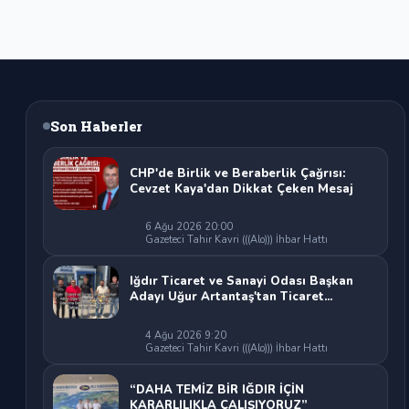
Son Haberler
CHP'de Birlik ve Beraberlik Çağrısı:
Cevzet Kaya'dan Dikkat Çeken Mesaj
6 Ağu 2026 20:00
Gazeteci Tahir Kavri (((Alo))) İhbar Hattı
Iğdır Ticaret ve Sanayi Odası Başkan
Adayı Uğur Artantaş'tan Ticaret
Odası'na Sert Eleştiri: "Nakliyeci
Sahipsiz Bırakılamaz"
4 Ağu 2026 9:20
Gazeteci Tahir Kavri (((Alo))) İhbar Hattı
“DAHA TEMİZ BİR IĞDIR İÇİN
KARARLILIKLA ÇALIŞIYORUZ”