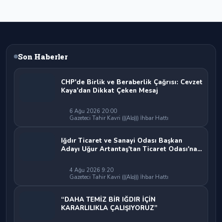
Son Haberler
CHP'de Birlik ve Beraberlik Çağrısı: Cevzet
Kaya'dan Dikkat Çeken Mesaj
6 Ağu 2026 20:00
Gazeteci Tahir Kavri (((Alo))) İhbar Hattı
Iğdır Ticaret ve Sanayi Odası Başkan
Adayı Uğur Artantaş'tan Ticaret Odası'na
Sert Eleştiri: "Nakliyeci Sahipsiz
Bırakılamaz"
4 Ağu 2026 9:20
Gazeteci Tahir Kavri (((Alo))) İhbar Hattı
“DAHA TEMİZ BİR IĞDIR İÇİN
KARARLILIKLA ÇALIŞIYORUZ”