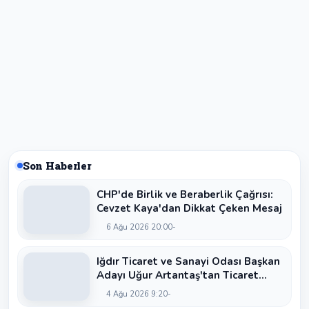
Son Haberler
CHP'de Birlik ve Beraberlik Çağrısı:
Cevzet Kaya'dan Dikkat Çeken Mesaj
6 Ağu 2026 20:00
Iğdır Ticaret ve Sanayi Odası Başkan
Adayı Uğur Artantaş'tan Ticaret
Odası'na Sert Eleştiri: "Nakliyeci
4 Ağu 2026 9:20
Sahipsiz Bırakılamaz"