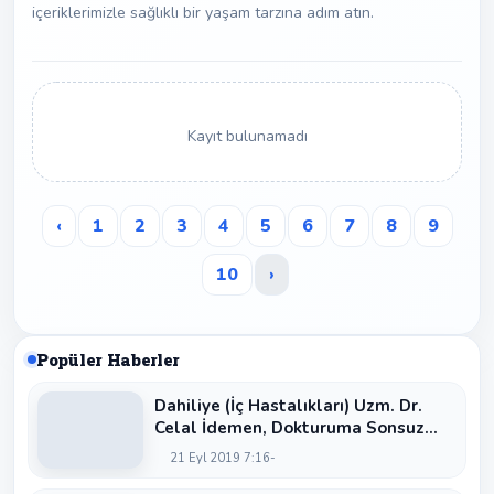
içeriklerimizle sağlıklı bir yaşam tarzına adım atın.
Kayıt bulunamadı
‹
1
2
3
4
5
6
7
8
9
10
›
Popüler Haberler
Dahiliye (İç Hastalıkları) Uzm. Dr.
Celal İdemen, Dokturuma Sonsuz
Teşekkür
21 Eyl 2019 7:16