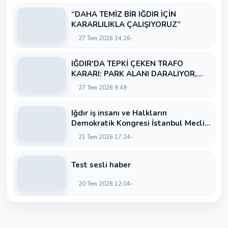
“DAHA TEMİZ BİR IĞDIR İÇİN
KARARLILIKLA ÇALIŞIYORUZ”
27 Tem 2026 14:26
IĞDIR'DA TEPKİ ÇEKEN TRAFO
KARARI: PARK ALANI DARALIYOR,
OKUL ÖNÜNDE KAZA RİSKİ İDDİASI
27 Tem 2026 9:49
VE IĞDIR VALİSİ NEREDE?
Iğdır iş insanı ve Halkların
Demokratik Kongresi İstanbul Meclis
Üyesi Serhat Kaya’dan Iğdır Tanıtım
21 Tem 2026 17:24
Günleri’nde birlik ve beraberlik
mesajı:
Test sesli haber
20 Tem 2026 12:04