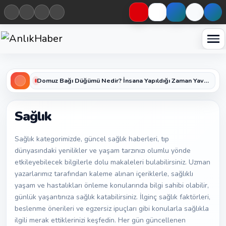
Haberleri keşfet
Domuz Bağı Düğümü Nedir? İnsana Yapıldığı Zaman Yavaş Yavaş Öldüren Ölümcül Düğümün Kan Donduran Gerçekleri
Sağlık
Sağlık kategorimizde, güncel sağlık haberleri, tıp
dünyasındaki yenilikler ve yaşam tarzınızı olumlu yönde
etkileyebilecek bilgilerle dolu makaleleri bulabilirsiniz. Uzman
yazarlarımız tarafından kaleme alınan içeriklerle, sağlıklı
yaşam ve hastalıkları önleme konularında bilgi sahibi olabilir,
günlük yaşantınıza sağlık katabilirsiniz. İlginç sağlık faktörleri,
beslenme önerileri ve egzersiz ipuçları gibi konularla sağlıkla
ilgili merak ettiklerinizi keşfedin. Her gün güncellenen