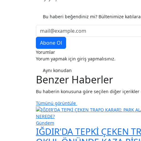
Etiketler
ortak atm yeni dönem
1 temmuz atm düzenlem
Bu haberi beğendiniz mi? Bültenimize katılar
Yorumlar
Yorum yapmak için giriş yapmalısınız.
Aynı konudan
Benzer Haberler
Bu haberin konusuna göre seçilen diğer içerikler de
Tümünü görüntüle
Gündem
IĞDIR'DA TEPKİ ÇEKEN T