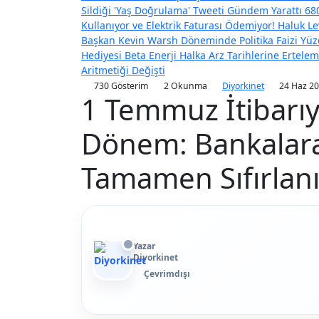
Sildiği 'Yaş Doğrulama' Tweeti Gündem Yarattı
680
Kullanıyor ve Elektrik Faturası Ödemiyor!
Haluk Le
Başkan Kevin Warsh Döneminde Politika Faizi Yüzd
Hediyesi
Beta Enerji Halka Arz Tarihlerine Ertel
Aritmetiği Değişti
730 Gösterim
2 Okunma
Diyorkinet
24 Haz 20
1 Temmuz İtibarıy
Dönem: Bankalarar
Tamamen Sıfırlan
Yazar
Diyorkinet
Çevrimdışı