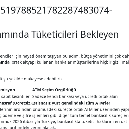
ında Tüketicileri Bekleyen
öğrenciler için hayati önem taşıyan bu adım, bütçe yönetimini çok da
mında
, ortak altyapı kullanan bankalar müşterilerine hiçbir gizli mal
ğü şu şekilde mukayese edebiliriz:
omisyon
ATM Seçim Özgürlüğü
 sabit kesintiler
Sadece kendi bankası veya ücretli ortak alan
 masraf (Ücretsiz)
İstisnasız yurt genelindeki tüm ATM'ler
erinin ardından önümüzdeki süreçte ortak ATM'ler üzerinden yapı
ç ödeme ve şifre işlemleri gibi diğer tüm temel bankacılık süreçleri
mmuz 2026 itibarıyla Türkiye, bankacılıkta tüketici haklarını en üst
ans tarihindeki yerini alacak.