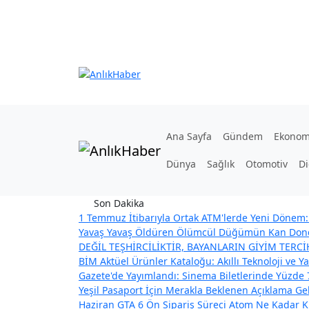
Ana Sayfa
Gündem
Ekonom
Dünya
Sağlık
Otomotiv
Di
Son Dakika
1 Temmuz İtibarıyla Ortak ATM'lerde Yeni Dönem: 
Yavaş Yavaş Öldüren Ölümcül Düğümün Kan Dond
DEĞİL TEŞHİRCİLİKTİR, BAYANLARIN GİYİM TERC
BİM Aktüel Ürünler Kataloğu: Akıllı Teknoloji ve Ya
Gazete'de Yayımlandı: Sinema Biletlerinde Yüzde 
Yeşil Pasaport İçin Merakla Beklenen Açıklama Geldi
Haziran GTA 6 Ön Sipariş Süreci
Atom Ne Kadar Kü