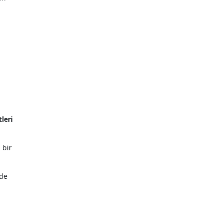
leri
 bir
rde