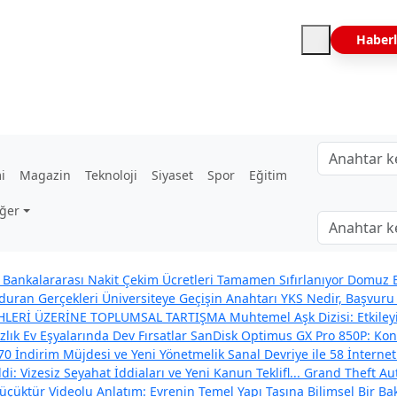
Haberl
i
Magazin
Teknoloji
Siyaset
Spor
Eğitim
ğer
Bankalararası Nakit Çekim Ücretleri Tamamen Sıfırlanıyor
Domuz B
uran Gerçekleri
Üniversiteye Geçişin Anahtarı YKS Nedir, Başvuru 
İHLERİ ÜZERİNE TOPLUMSAL TARTIŞMA
Muhtemel Aşk Dizisi: Etkil
zlık Ev Eşyalarında Dev Fırsatlar
SanDisk Optimus GX Pro 850P: Konso
70 İndirim Müjdesi ve Yeni Yönetmelik
Sanal Devriye ile 58 İnternet
: Vizesiz Seyahat İddiaları ve Yeni Kanun Teklifl...
Grand Theft Aut
çüktür Videolu Anlatım: Evrenin Temel Yapı Taşına Bilimsel Bir Ba