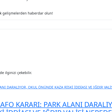
esi
bankalararası nakit çekim
komis
ak gelişmelerden haberdar olun!
 ilginizi çekebilir.
RAFO KARARI: PARK ALANI DARALI