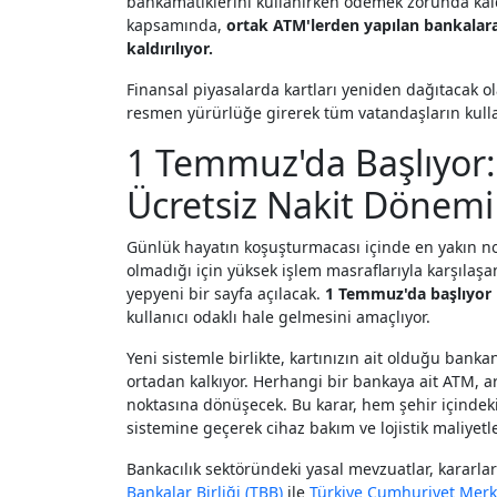
bankamatiklerini kullanırken ödemek zorunda kaldık
kapsamında,
ortak ATM'lerden yapılan bankalar
kaldırılıyor.
Finansal piyasalarda kartları yeniden dağıtacak o
resmen yürürlüğe girerek tüm vatandaşların kull
1 Temmuz'da Başlıyor: 
Ücretsiz Nakit Dönemi
Günlük hayatın koşuşturmacası içinde en yakın n
olmadığı için yüksek işlem masraflarıyla karşılaşa
yepyeni bir sayfa açılacak.
1 Temmuz'da başlıyor
kullanıcı odaklı hale gelmesini amaçlıyor.
Yeni sistemle birlikte, kartınızın ait olduğu ban
ortadan kalkıyor. Herhangi bir bankaya ait ATM, ar
noktasına dönüşecek. Bu karar, hem şehir içindeki
sistemine geçerek cihaz bakım ve lojistik maliyetl
Bankacılık sektöründeki yasal mevzuatlar, kararlar
Bankalar Birliği (TBB)
ile
Türkiye Cumhuriyet Merk