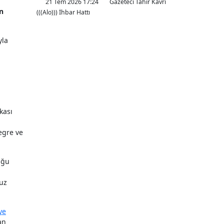
21 Tem 2026 17:24
Gazeteci Tahir Kavri
n
(((Alo))) İhbar Hattı
yla
kası
egre ve
uğu
vuz
ye
an