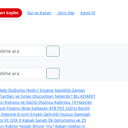
eri keşfet
Yaz ve Kazan
Giriş Yap
Kayıt Ol
ağı Düğümü Nedir? İnsana Yapıldığı Zaman
Şartları ve Sınav Oturumları Nelerdir?
BU KIYAFET
eyici Konusu ve Güçlü Oyuncu Kadrosu
19 Haziran
l Fiyatını İkiye Katlayan 8TB PS5 SSD'si
Resmî
 Sitesine Erişim Engeli Getirildi
Hususi Damgalı
o VI: GTA 6 Kapak Sanatı İlk Görünümü ve 25
kış
Roblox Yasağı Bitiyor mu? Bakan Göktaş'ın