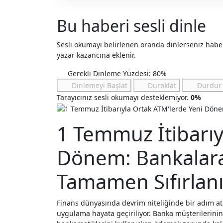
Bu haberi sesli dinle
Sesli okumayı belirlenen oranda dinlerseniz hab
yazar kazancına eklenir.
Gerekli Dinleme Yüzdesi: 80%
Dinlemeyi Başlat
Duraklat
Durdur
Tarayıcınız sesli okumayı desteklemiyor.
0%
1 Temmuz İtibarıy
Dönem: Bankalarar
Tamamen Sıfırlan
Finans dünyasında devrim niteliğinde bir adım atı
uygulama hayata geçiriliyor. Banka müşterilerinin 