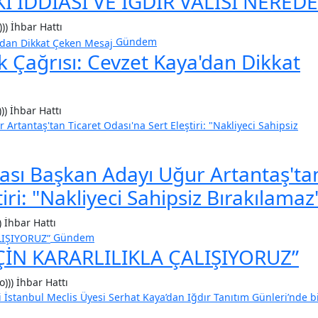
 İDDİASI VE IĞDIR VALİSİ NEREDE
))) İhbar Hattı
Gündem
k Çağrısı: Cevzet Kaya'dan Dikkat
)) İhbar Hattı
dası Başkan Adayı Uğur Artantaş'ta
iri: "Nakliyeci Sahipsiz Bırakılamaz
) İhbar Hattı
Gündem
ÇİN KARARLILIKLA ÇALIŞIYORUZ”
o))) İhbar Hattı