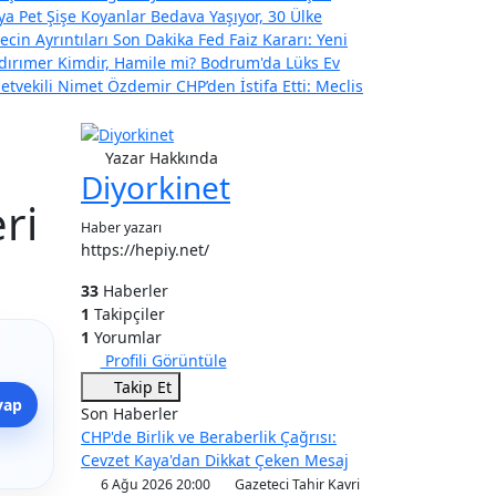
ya Pet Şişe Koyanlar Bedava Yaşıyor, 30 Ülke
ecin Ayrıntıları
Son Dakika Fed Faiz Kararı: Yeni
ıldırımer Kimdir, Hamile mi? Bodrum'da Lüks Ev
letvekili Nimet Özdemir CHP’den İstifa Etti: Meclis
Yazar Hakkında
Diyorkinet
ri
Haber yazarı
https://hepiy.net/
33
Haberler
1
Takipçiler
1
Yorumlar
Profili Görüntüle
Takip Et
yap
Son Haberler
CHP'de Birlik ve Beraberlik Çağrısı:
Cevzet Kaya'dan Dikkat Çeken Mesaj
6 Ağu 2026 20:00
Gazeteci Tahir Kavri