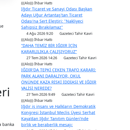
(((Alo))) İhbar Hattı
Iğdır Ticaret ve Sanayi Odası Başkan
Adayı Uğur Artantaş'tan Ticaret
Odası'na Sert Eleştiri: "Nakliyeci
se
Sahipsiz Bırakılamaz"
4 Ağu 2026 9:20
Gazeteci Tahir Kavri
(((Alo))) İhbar Hattı
“DAHA TEMİZ BİR IĞDIR İÇİN
KARARLILIKLA ÇALIŞIYORUZ”
27 Tem 2026 14:26
Gazeteci Tahir Kavri
(((Alo))) İhbar Hattı
IĞDIR'DA TEPKİ ÇEKEN TRAFO KARARI:
PARK ALANI DARALIYOR, OKUL
ÖNÜNDE KAZA RİSKİ İDDİASI VE IĞDIR
ri
VALİSİ NEREDE?
27 Tem 2026 9:49
Gazeteci Tahir Kavri
(((Alo))) İhbar Hattı
Iğdır iş insanı ve Halkların Demokratik
Kongresi İstanbul Meclis Üyesi Serhat
Kaya’dan Iğdır Tanıtım Günleri’nde
ka banka
birlik ve beraberlik mesajı: