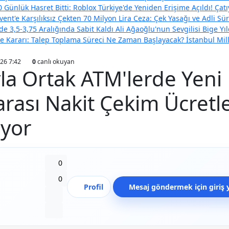
 Günlük Hasret Bitti: Roblox Türkiye'de Yeniden Erişime Açıldı!
Çatı
vent'e Karşılıksız Çekten 70 Milyon Lira Ceza: Çek Yasağı ve Adli Sür
e 3,5-3,75 Aralığında Sabit Kaldı
Ali Ağaoğlu'nun Sevgilisi Bige Y
eme Kararı: Talep Toplama Süreci Ne Zaman Başlayacak?
İstanbul Mil
26 7:42
0
canlı okuyan
la Ortak ATM'lerde Yeni
ası Nakit Çekim Ücretle
ıyor
Beğen
0
Beğenmeme
0
Profil
Mesaj göndermek için giriş 
Yer İmi
Paylaş