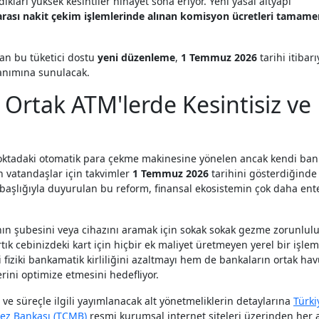
ları yüksek kesintiler nihayet sona eriyor. Yeni yasal altyapı
arası nakit çekim işlemlerinde alınan komisyon ücretleri tamame
lan bu tüketici dostu
yeni düzenleme
,
1 Temmuz 2026
tarihi itibarı
anımına sunulacak.
Ortak ATM'lerde Kesintisiz ve
oktadaki otomatik para çekme makinesine yönelen ancak kendi ban
n vatandaşlar için takvimler
1 Temmuz 2026
tarihini gösterdiğinde
başlığıyla duyurulan bu reform, finansal ekosistemin çok daha ent
kanın şubesini veya cihazını aramak için sokak sokak gezme zorunlul
tık cebinizdeki kart için hiçbir ek maliyet üretmeyen yerel bir işlem
 fiziki bankamatik kirliliğini azaltmayı hem de bankaların ortak ha
erini optimize etmesini hedefliyor.
 ve süreçle ilgili yayımlanacak alt yönetmeliklerin detaylarına
Türki
ez Bankası (TCMB)
resmi kurumsal internet siteleri üzerinden her 