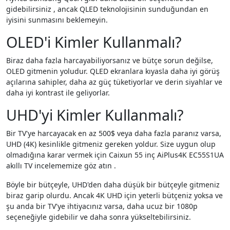
gidebilirsiniz , ancak QLED teknolojisinin sunduğundan en
iyisini sunmasını beklemeyin.
OLED'i Kimler Kullanmalı?
Biraz daha fazla harcayabiliyorsanız ve bütçe sorun değilse,
OLED gitmenin yoludur. QLED ekranlara kıyasla daha iyi görüş
açılarına sahipler, daha az güç tüketiyorlar ve derin siyahlar ve
daha iyi kontrast ile geliyorlar.
UHD'yi Kimler Kullanmalı?
Bir TV'ye harcayacak en az 500$ veya daha fazla paranız varsa,
UHD (4K) kesinlikle gitmeniz gereken yoldur. Size uygun olup
olmadığına karar vermek için Caixun 55 inç AiPlus4K EC55S1UA
akıllı TV incelememize göz atın .
Böyle bir bütçeyle, UHD'den daha düşük bir bütçeyle gitmeniz
biraz garip olurdu. Ancak 4K UHD için yeterli bütçeniz yoksa ve
şu anda bir TV'ye ihtiyacınız varsa, daha ucuz bir 1080p
seçeneğiyle gidebilir ve daha sonra yükseltebilirsiniz.