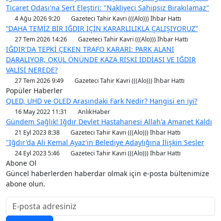
Ticaret Odası'na Sert Eleştiri: "Nakliyeci Sahipsiz Bırakılamaz"
4 Ağu 2026 9:20
Gazeteci Tahir Kavri (((Alo))) İhbar Hattı
“DAHA TEMİZ BİR IĞDIR İÇİN KARARLILIKLA ÇALIŞIYORUZ”
27 Tem 2026 14:26
Gazeteci Tahir Kavri (((Alo))) İhbar Hattı
IĞDIR'DA TEPKİ ÇEKEN TRAFO KARARI: PARK ALANI
DARALIYOR, OKUL ÖNÜNDE KAZA RİSKİ İDDİASI VE IĞDIR
VALİSİ NEREDE?
27 Tem 2026 9:49
Gazeteci Tahir Kavri (((Alo))) İhbar Hattı
Popüler Haberler
QLED, UHD ve OLED Arasındaki Fark Nedir? Hangisi en iyi?
16 May 2022 11:31
AnlıkHaber
Gündem Sağlık! Iğdır Devlet Hastahanesi Allah'a Amanet Kaldı
21 Eyl 2023 8:38
Gazeteci Tahir Kavri (((Alo))) İhbar Hattı
"Iğdır'da Ali Kemal Ayaz'ın Belediye Adaylığına İlişkin Sesler
24 Eyl 2023 5:46
Gazeteci Tahir Kavri (((Alo))) İhbar Hattı
Abone Ol
Güncel haberlerden haberdar olmak için e-posta bültenimize
abone olun.