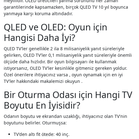
meyillidir. OLED üreticileri yanma sorununu her zaman
garantilerinde kapsamazken, birçok QLED TV 10 yıl boyunca
yanmaya karşı koruma altındadır.
QLED ve OLED: Oyun için
Hangisi Daha İyi?
QLED TV'ler genellikle 2 ila 8 milisaniyelik yanıt süreleriyle
gelirken, OLED TV'ler 0,1 milisaniyelik yanıt süreleriyle önemli
ölçüde daha hızlıdır. Bir oyun bilgisayarı ile kullanmak
istiyorsanız, OLED TV'ler kesinlikle gitmeniz gereken yoldur.
Özel önerilere ihtiyacınız varsa , oyun oynamak için en iyi
TV'ler hakkındaki makalemizi okuyun .
Bir Oturma Odası için Hangi TV
Boyutu En İyisidir?
Odanın boyutu ve ekrandan uzaklığı, ihtiyacınız olan TV'nin
boyutunu belirler. Oturmuşsa:
TV'den altı fit ötede: 40 inç.