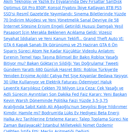
Akıllı Teknoloji ve Yazlık Ev Eşyalarında Dev Fırsatlar
SanDisk
Optimus GX Pro 850P: Konsol Fiyatını İkiye Katlayan 8TB PS5
SSD'si
Resmî Gazete'de Yayımlandı: Sinema Biletlerinde Yüzde
70 İndirim Müjdesi ve Yeni Yönetmelik
Sanal Devriye ile 58
İnternet Sitesine Erişim Engeli Getirildi
Hususi Damgalı Yeşil
Pasaport İçin Merakla Beklenen Açıklama Geldi: Vizesiz
Seyahat İddiaları ve Yeni Kanun Teklifl...
Grand Theft Auto VI:
GTA 6 Kapak Sanatı İlk Görünümü ve 25 Haziran GTA 6 Ön
Sipariş Süreci
Atom Ne Kadar Küçüktür Videolu Anlatım:
Evrenin Temel Yapı Taşına Bilimsel Bir Bakış
Roblox Yasağı
Bitiyor mu? Bakan Göktaş'ın Sildiği 'Yaş Doğrulama' Tweeti
Gündem Yarattı
680 Günlük Hasret Bitti: Roblox Türkiye'de
Yeniden Erişime Açıldı!
Çatıya Pet Şişe Koyanlar Bedava Yaşıyor,
30 Ülke Kullanıyor ve Elektrik Faturası Ödemiyor!
Haluk
Levent'e Karşılıksız Çekten 70 Milyon Lira Ceza: Çek Yasağı ve
Adli Sürecin Ayrıntıları
Son Dakika Fed Faiz Kararı: Yeni Başkan
Kevin Warsh Döneminde Politika Faizi Yüzde 3,5-3,75
Aralığında Sabit Kaldı
Ali Ağaoğlu'nun Sevgilisi Bige Yıldırımer
Kimdir, Hamile mi? Bodrum'da Lüks Ev Hediyesi
Beta Enerji
Halka Arz Tarihlerine Erteleme Kararı: Talep Toplama Süreci Ne
Zaman Başlayacak?
İstanbul Milletvekili Nimet Özdemir
CHP’den İstifa Etti: Meclis Aritmetiği Değişti