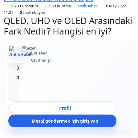
39.793 Gösterim
1.711 Okunma
AnlıkHaber
16 May 2022
11:31
0
canlı okuyan
QLED, UHD ve OLED Arasındaki
Fark Nedir? Hangisi en iyi?
Yazar
AnlıkHaber
Çevrimdışı
Beğen
0
Beğenmeme
0
Yer İmi
Paylaş
Profil
Mesaj göndermek için giriş yap