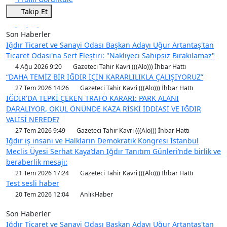
Takip Et
Son Haberler
Iğdır Ticaret ve Sanayi Odası Başkan Adayı Uğur Artantaş'tan
Ticaret Odası'na Sert Eleştiri: "Nakliyeci Sahipsiz Bırakılamaz"
4 Ağu 2026 9:20
Gazeteci Tahir Kavri (((Alo))) İhbar Hattı
“DAHA TEMİZ BİR IĞDIR İÇİN KARARLILIKLA ÇALIŞIYORUZ”
27 Tem 2026 14:26
Gazeteci Tahir Kavri (((Alo))) İhbar Hattı
IĞDIR'DA TEPKİ ÇEKEN TRAFO KARARI: PARK ALANI
DARALIYOR, OKUL ÖNÜNDE KAZA RİSKİ İDDİASI VE IĞDIR
VALİSİ NEREDE?
27 Tem 2026 9:49
Gazeteci Tahir Kavri (((Alo))) İhbar Hattı
Iğdır iş insanı ve Halkların Demokratik Kongresi İstanbul
Meclis Üyesi Serhat Kaya’dan Iğdır Tanıtım Günleri’nde birlik ve
beraberlik mesajı:
21 Tem 2026 17:24
Gazeteci Tahir Kavri (((Alo))) İhbar Hattı
Test sesli haber
20 Tem 2026 12:04
AnlıkHaber
Son Haberler
Iğdır Ticaret ve Sanayi Odası Başkan Adayı Uğur Artantaş'tan