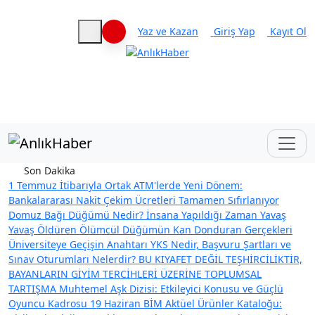
Yaz ve Kazan
Giriş Yap
Kayıt Ol
Haberleri keşfet
Son Dakika
1 Temmuz İtibarıyla Ortak ATM'lerde Yeni Dönem:
Bankalararası Nakit Çekim Ücretleri Tamamen Sıfırlanıyor
Domuz Bağı Düğümü Nedir? İnsana Yapıldığı Zaman Yavaş
Yavaş Öldüren Ölümcül Düğümün Kan Donduran Gerçekleri
Üniversiteye Geçişin Anahtarı YKS Nedir, Başvuru Şartları ve
Sınav Oturumları Nelerdir?
BU KIYAFET DEĞİL TEŞHİRCİLİKTİR,
BAYANLARIN GİYİM TERCİHLERİ ÜZERİNE TOPLUMSAL
TARTIŞMA
Muhtemel Aşk Dizisi: Etkileyici Konusu ve Güçlü
Oyuncu Kadrosu
19 Haziran BİM Aktüel Ürünler Kataloğu: