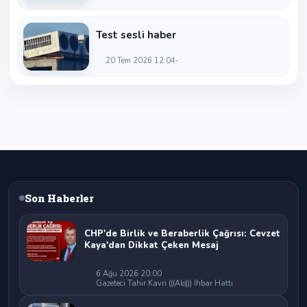
Günleri’nde birlik ve beraberlik
mesajı:
Test sesli haber
20 Tem 2026 12:04
Son Haberler
CHP'de Birlik ve Beraberlik Çağrısı: Cevzet
Kaya'dan Dikkat Çeken Mesaj
6 Ağu 2026 20:00
Gazeteci Tahir Kavri (((Alo))) İhbar Hattı