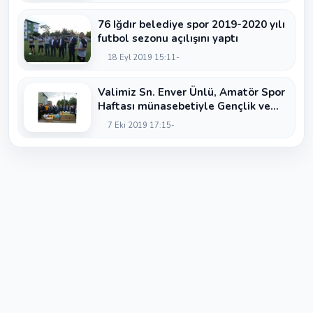
76 Iğdır belediye spor 2019-2020 yılı
futbol sezonu açılışını yaptı
18 Eyl 2019 15:11
Valimiz Sn. Enver Ünlü, Amatör Spor
Haftası münasebetiyle Gençlik ve
Spor İl Müdürlüğü tarafından...
7 Eki 2019 17:15