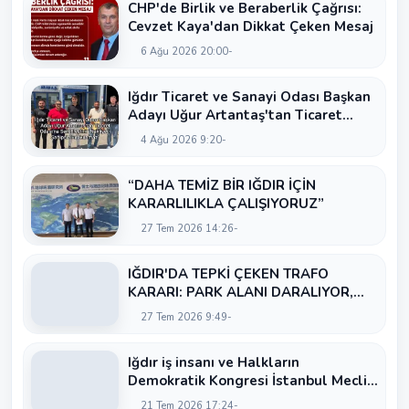
CHP'de Birlik ve Beraberlik Çağrısı:
Cevzet Kaya'dan Dikkat Çeken Mesaj
6 Ağu 2026 20:00
Iğdır Ticaret ve Sanayi Odası Başkan
Adayı Uğur Artantaş'tan Ticaret
Odası'na Sert Eleştiri: "Nakliyeci
4 Ağu 2026 9:20
Sahipsiz Bırakılamaz"
“DAHA TEMİZ BİR IĞDIR İÇİN
KARARLILIKLA ÇALIŞIYORUZ”
27 Tem 2026 14:26
IĞDIR'DA TEPKİ ÇEKEN TRAFO
KARARI: PARK ALANI DARALIYOR,
OKUL ÖNÜNDE KAZA RİSKİ İDDİASI
27 Tem 2026 9:49
VE IĞDIR VALİSİ NEREDE?
Iğdır iş insanı ve Halkların
Demokratik Kongresi İstanbul Meclis
Üyesi Serhat Kaya’dan Iğdır Tanıtım
21 Tem 2026 17:24