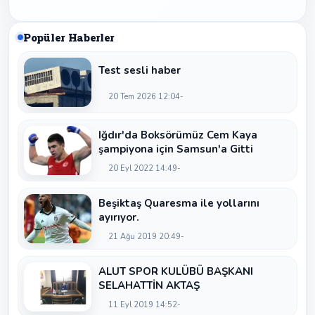
Popüler Haberler
Test sesli haber
20 Tem 2026 12:04
Iğdır'da Boksörümüz Cem Kaya
şampiyona için Samsun'a Gitti
20 Eyl 2022 14:49
Beşiktaş Quaresma ile yollarını
ayırıyor.
21 Ağu 2019 20:49
ALUT SPOR KULÜBÜ BAŞKANI
SELAHATTİN AKTAŞ
11 Eyl 2019 14:52