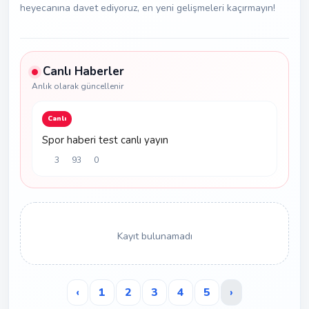
heyecanına davet ediyoruz, en yeni gelişmeleri kaçırmayın!
Canlı Haberler
Anlık olarak güncellenir
Canlı
Spor haberi test canlı yayın
3
93
0
Kayıt bulunamadı
‹
1
2
3
4
5
›