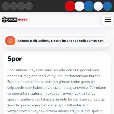
Haberleri keşfet
Domuz Bağı Düğümü Nedir? İnsana Yapıldığı Zaman Yavaş Yavaş Öldüren Ölümcül Düğümün Kan Donduran Gerçekleri
Spor
Spor dünyası heyecan verici anlarla dolu! En güncel spor
haberleri, maç analizleri ve oyuncu performansları burada.
Futboldan basketbola, tenisten güreşe kadar geniş bir
yelpazede spor haberleriyle sizleri buluşturuyoruz. Takımların
ve sporcuların zaferleri, rekabetin zirvesindeki anlar ve
sporun içinden sıcak hikayelerle dolu bir deneyim sunuyoruz.
Anında güncellenen içeriklerle, spor tutkunları için
vazgeçilmez bir kaynak olmaya devam ediyoruz. Sizi sporun