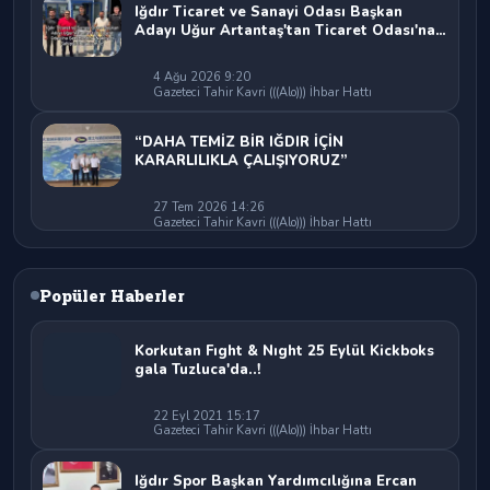
Iğdır Ticaret ve Sanayi Odası Başkan
Adayı Uğur Artantaş'tan Ticaret Odası'na
Sert Eleştiri: "Nakliyeci Sahipsiz
Bırakılamaz"
4 Ağu 2026 9:20
Gazeteci Tahir Kavri (((Alo))) İhbar Hattı
“DAHA TEMİZ BİR IĞDIR İÇİN
KARARLILIKLA ÇALIŞIYORUZ”
27 Tem 2026 14:26
Gazeteci Tahir Kavri (((Alo))) İhbar Hattı
Popüler Haberler
Korkutan Fıght & Nıght 25 Eylül Kickboks
gala Tuzluca'da..!
22 Eyl 2021 15:17
Gazeteci Tahir Kavri (((Alo))) İhbar Hattı
Iğdır Spor Başkan Yardımcılığına Ercan