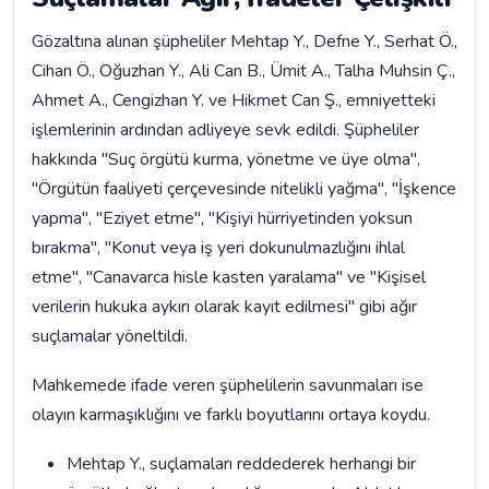
Gözaltına alınan şüpheliler Mehtap Y., Defne Y., Serhat Ö.,
Cihan Ö., Oğuzhan Y., Ali Can B., Ümit A., Talha Muhsin Ç.,
Ahmet A., Cengizhan Y. ve Hikmet Can Ş., emniyetteki
işlemlerinin ardından adliyeye sevk edildi. Şüpheliler
hakkında "Suç örgütü kurma, yönetme ve üye olma",
"Örgütün faaliyeti çerçevesinde nitelikli yağma", "İşkence
yapma", "Eziyet etme", "Kişiyi hürriyetinden yoksun
bırakma", "Konut veya iş yeri dokunulmazlığını ihlal
etme", "Canavarca hisle kasten yaralama" ve "Kişisel
verilerin hukuka aykırı olarak kayıt edilmesi" gibi ağır
suçlamalar yöneltildi.
Mahkemede ifade veren şüphelilerin savunmaları ise
olayın karmaşıklığını ve farklı boyutlarını ortaya koydu.
Mehtap Y., suçlamaları reddederek herhangi bir