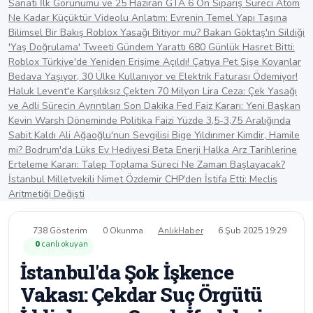
Sanatı İlk Görünümü ve 25 Haziran GTA 6 Ön Sipariş Süreci
Atom
Ne Kadar Küçüktür Videolu Anlatım: Evrenin Temel Yapı Taşına
Bilimsel Bir Bakış
Roblox Yasağı Bitiyor mu? Bakan Göktaş'ın Sildiği
'Yaş Doğrulama' Tweeti Gündem Yarattı
680 Günlük Hasret Bitti:
Roblox Türkiye'de Yeniden Erişime Açıldı!
Çatıya Pet Şişe Koyanlar
Bedava Yaşıyor, 30 Ülke Kullanıyor ve Elektrik Faturası Ödemiyor!
Haluk Levent'e Karşılıksız Çekten 70 Milyon Lira Ceza: Çek Yasağı
ve Adli Sürecin Ayrıntıları
Son Dakika Fed Faiz Kararı: Yeni Başkan
Kevin Warsh Döneminde Politika Faizi Yüzde 3,5-3,75 Aralığında
Sabit Kaldı
Ali Ağaoğlu'nun Sevgilisi Bige Yıldırımer Kimdir, Hamile
mi? Bodrum'da Lüks Ev Hediyesi
Beta Enerji Halka Arz Tarihlerine
Erteleme Kararı: Talep Toplama Süreci Ne Zaman Başlayacak?
İstanbul Milletvekili Nimet Özdemir CHP’den İstifa Etti: Meclis
Aritmetiği Değişti
738 Gösterim
0 Okunma
AnlıkHaber
6 Şub 2025 19:29
0
canlı okuyan
İstanbul'da Şok İşkence
Vakası: Çekdar Suç Örgütü