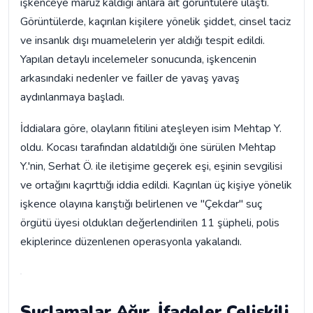
işkenceye maruz kaldığı anlara ait görüntülere ulaştı.
Görüntülerde, kaçırılan kişilere yönelik şiddet, cinsel taciz
ve insanlık dışı muamelelerin yer aldığı tespit edildi.
Yapılan detaylı incelemeler sonucunda, işkencenin
arkasındaki nedenler ve failler de yavaş yavaş
aydınlanmaya başladı.
İddialara göre, olayların fitilini ateşleyen isim Mehtap Y.
oldu. Kocası tarafından aldatıldığı öne sürülen Mehtap
Y.'nin, Serhat Ö. ile iletişime geçerek eşi, eşinin sevgilisi
ve ortağını kaçırttığı iddia edildi. Kaçırılan üç kişiye yönelik
işkence olayına karıştığı belirlenen ve "Çekdar" suç
örgütü üyesi oldukları değerlendirilen 11 şüpheli, polis
ekiplerince düzenlenen operasyonla yakalandı.
Suçlamalar Ağır, İfadeler Çelişkili