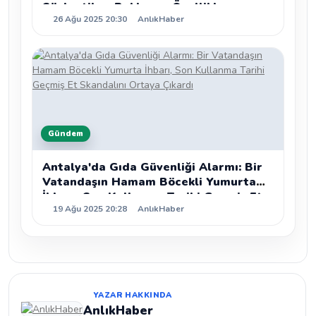
Söylentiler, Beklenen Özellikler ve
26 Ağu 2025 20:30
AnlıkHaber
Detaylı Analiz
Gündem
Antalya'da Gıda Güvenliği Alarmı: Bir
Vatandaşın Hamam Böcekli Yumurta
İhbarı, Son Kullanma Tarihi Geçmiş Et
19 Ağu 2025 20:28
AnlıkHaber
Skandalını Ortaya Çıkardı
YAZAR HAKKINDA
AnlıkHaber