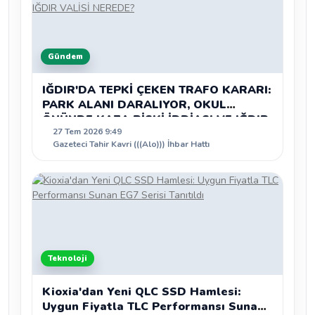
Gündem
IĞDIR'DA TEPKİ ÇEKEN TRAFO KARARI:
PARK ALANI DARALIYOR, OKUL
ÖNÜNDE KAZA RİSKİ İDDİASI VE IĞDIR
27 Tem 2026 9:49
VALİSİ NEREDE?
Gazeteci Tahir Kavri (((Alo))) İhbar Hattı
Teknoloji
Kioxia'dan Yeni QLC SSD Hamlesi:
Uygun Fiyatla TLC Performansı Sunan