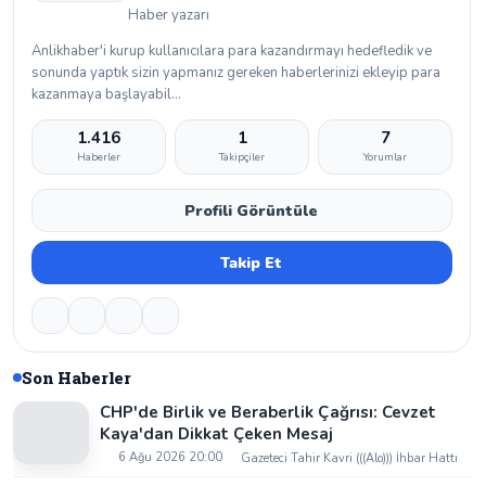
Haber yazarı
Anlikhaber'i kurup kullanıcılara para kazandırmayı hedefledik ve
sonunda yaptık sizin yapmanız gereken haberlerinizi ekleyip para
kazanmaya başlayabil...
1.416
1
7
Haberler
Takipçiler
Yorumlar
Profili Görüntüle
Takip Et
Son Haberler
CHP'de Birlik ve Beraberlik Çağrısı: Cevzet
Kaya'dan Dikkat Çeken Mesaj
6 Ağu 2026 20:00
Gazeteci Tahir Kavri (((Alo))) İhbar Hattı