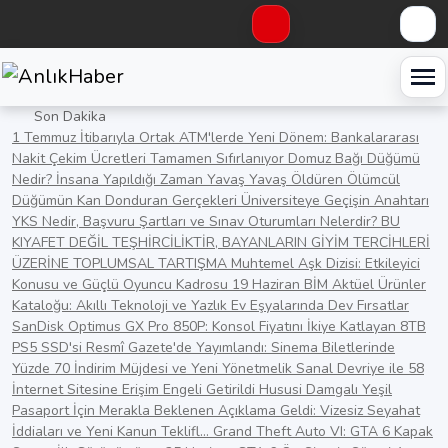
Haberleri keşfet
Yaz ve Kazan
Giriş Yap
Kayıt Ol
Son Dakika
1 Temmuz İtibarıyla Ortak ATM'lerde Yeni Dönem: Bankalararası
Nakit Çekim Ücretleri Tamamen Sıfırlanıyor
Domuz Bağı Düğümü
Nedir? İnsana Yapıldığı Zaman Yavaş Yavaş Öldüren Ölümcül
Düğümün Kan Donduran Gerçekleri
Üniversiteye Geçişin Anahtarı
YKS Nedir, Başvuru Şartları ve Sınav Oturumları Nelerdir?
BU
KIYAFET DEĞİL TEŞHİRCİLİKTİR, BAYANLARIN GİYİM TERCİHLERİ
ÜZERİNE TOPLUMSAL TARTIŞMA
Muhtemel Aşk Dizisi: Etkileyici
Konusu ve Güçlü Oyuncu Kadrosu
19 Haziran BİM Aktüel Ürünler
Kataloğu: Akıllı Teknoloji ve Yazlık Ev Eşyalarında Dev Fırsatlar
SanDisk Optimus GX Pro 850P: Konsol Fiyatını İkiye Katlayan 8TB
PS5 SSD'si
Resmî Gazete'de Yayımlandı: Sinema Biletlerinde
Yüzde 70 İndirim Müjdesi ve Yeni Yönetmelik
Sanal Devriye ile 58
İnternet Sitesine Erişim Engeli Getirildi
Hususi Damgalı Yeşil
Pasaport İçin Merakla Beklenen Açıklama Geldi: Vizesiz Seyahat
İddiaları ve Yeni Kanun Teklifl...
Grand Theft Auto VI: GTA 6 Kapak