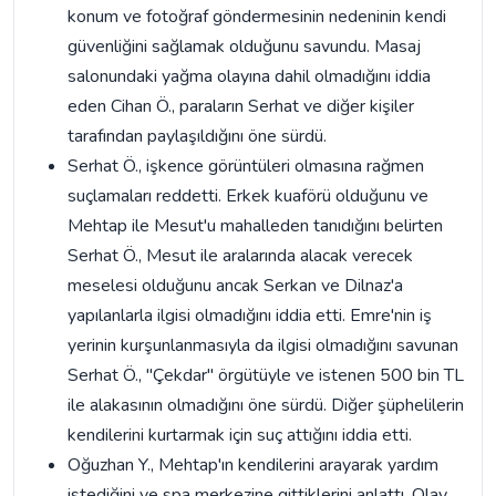
konum ve fotoğraf göndermesinin nedeninin kendi
güvenliğini sağlamak olduğunu savundu. Masaj
salonundaki yağma olayına dahil olmadığını iddia
eden Cihan Ö., paraların Serhat ve diğer kişiler
tarafından paylaşıldığını öne sürdü.
Serhat Ö., işkence görüntüleri olmasına rağmen
suçlamaları reddetti. Erkek kuaförü olduğunu ve
Mehtap ile Mesut'u mahalleden tanıdığını belirten
Serhat Ö., Mesut ile aralarında alacak verecek
meselesi olduğunu ancak Serkan ve Dilnaz'a
yapılanlarla ilgisi olmadığını iddia etti. Emre'nin iş
yerinin kurşunlanmasıyla da ilgisi olmadığını savunan
Serhat Ö., "Çekdar" örgütüyle ve istenen 500 bin TL
ile alakasının olmadığını öne sürdü. Diğer şüphelilerin
kendilerini kurtarmak için suç attığını iddia etti.
Oğuzhan Y., Mehtap'ın kendilerini arayarak yardım
istediğini ve spa merkezine gittiklerini anlattı. Olay