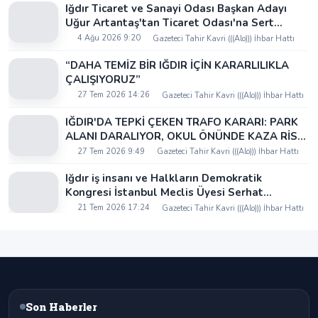
Iğdır Ticaret ve Sanayi Odası Başkan Adayı
Uğur Artantaş'tan Ticaret Odası'na Sert
Eleştiri: "Nakliyeci Sahipsiz Bırakılamaz"
4 Ağu 2026 9:20
Gazeteci Tahir Kavri (((Alo))) İhbar Hattı
“DAHA TEMİZ BİR IĞDIR İÇİN KARARLILIKLA
ÇALIŞIYORUZ”
27 Tem 2026 14:26
Gazeteci Tahir Kavri (((Alo))) İhbar Hattı
IĞDIR'DA TEPKİ ÇEKEN TRAFO KARARI: PARK
ALANI DARALIYOR, OKUL ÖNÜNDE KAZA RİSKİ
İDDİASI VE IĞDIR VALİSİ NEREDE?
27 Tem 2026 9:49
Gazeteci Tahir Kavri (((Alo))) İhbar Hattı
Iğdır iş insanı ve Halkların Demokratik
Kongresi İstanbul Meclis Üyesi Serhat
Kaya’dan Iğdır Tanıtım Günleri’nde birlik ve
21 Tem 2026 17:24
Gazeteci Tahir Kavri (((Alo))) İhbar Hattı
beraberlik mesajı:
Son Haberler