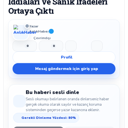
İddiaları ve Sanık İfadeleri
Ortaya Çıktı
Yazar
AnlıkHaber
Çevrimdışı
0
0
Beğen
Beğenmeme
Yer İmi
Paylaş
Profil
Mesaj göndermek için giriş yap
Bu haberi sesli dinle
Sesli okumayı belirlenen oranda dinlerseniz haber
gerçek okuma olarak sayılır ve kazanç koruma
sisteminden geçerse yazar kazancına eklenir.
Gerekli Dinleme Yüzdesi: 80%