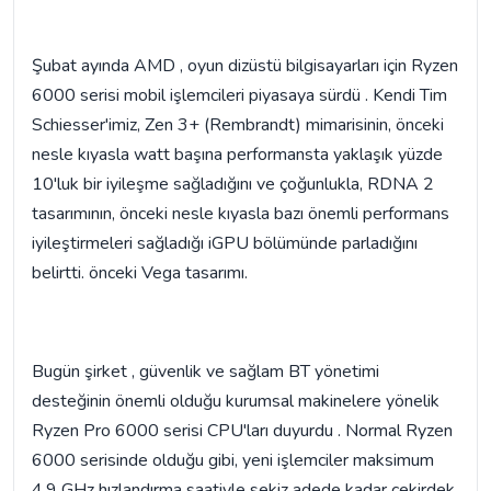
Şubat ayında AMD , oyun dizüstü bilgisayarları için Ryzen
6000 serisi mobil işlemcileri piyasaya sürdü . Kendi Tim
Schiesser'imiz, Zen 3+ (Rembrandt) mimarisinin, önceki
nesle kıyasla watt başına performansta yaklaşık yüzde
10'luk bir iyileşme sağladığını ve çoğunlukla, RDNA 2
tasarımının, önceki nesle kıyasla bazı önemli performans
iyileştirmeleri sağladığı iGPU bölümünde parladığını
belirtti. önceki Vega tasarımı.
Bugün şirket , güvenlik ve sağlam BT yönetimi
desteğinin önemli olduğu kurumsal makinelere yönelik
Ryzen Pro 6000 serisi CPU'ları duyurdu . Normal Ryzen
6000 serisinde olduğu gibi, yeni işlemciler maksimum
4,9 GHz hızlandırma saatiyle sekiz adede kadar çekirdek