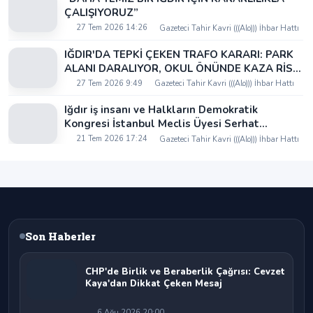
ÇALIŞIYORUZ”
27 Tem 2026 14:26
Gazeteci Tahir Kavri (((Alo))) İhbar Hattı
IĞDIR'DA TEPKİ ÇEKEN TRAFO KARARI: PARK
ALANI DARALIYOR, OKUL ÖNÜNDE KAZA RİSKİ
İDDİASI VE IĞDIR VALİSİ NEREDE?
27 Tem 2026 9:49
Gazeteci Tahir Kavri (((Alo))) İhbar Hattı
Iğdır iş insanı ve Halkların Demokratik
Kongresi İstanbul Meclis Üyesi Serhat
Kaya’dan Iğdır Tanıtım Günleri’nde birlik ve
21 Tem 2026 17:24
Gazeteci Tahir Kavri (((Alo))) İhbar Hattı
beraberlik mesajı:
Son Haberler
CHP'de Birlik ve Beraberlik Çağrısı: Cevzet
Kaya'dan Dikkat Çeken Mesaj
6 Ağu 2026 20:00