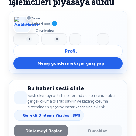
işlemcileri piyasaya sürdü
Yazar
AnlıkHaber
Çevrimdışı
0
0
Beğen
Beğenmeme
Yer İmi
Paylaş
Profil
Mesaj göndermek için giriş yap
Bu haberi sesli dinle
Sesli okumayı belirlenen oranda dinlerseniz haber
gerçek okuma olarak sayılır ve kazanç koruma
sisteminden geçerse yazar kazancına eklenir.
Gerekli Dinleme Yüzdesi: 80%
Dinlemeyi Başlat
Duraklat