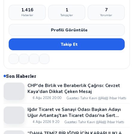
1.416
1
7
Haberler
Takipçiler
Yorumlar
Profili Görüntüle
Takip Et
Son Haberler
CHP'de Birlik ve Beraberlik Çağrısı: Cevzet
Kaya'dan Dikkat Çeken Mesaj
6 Ağu 2026 20:00
Gazeteci Tahir Kavri (((Alo))) İhbar Hattı
Iğdır Ticaret ve Sanayi Odası Başkan Adayı
Uğur Artantaş'tan Ticaret Odası'na Sert
Eleştiri: "Nakliyeci Sahipsiz Bırakılamaz"
4 Ağu 2026 9:20
Gazeteci Tahir Kavri (((Alo))) İhbar Hattı
“DAHA TEMİZ BİR IĞDIR İÇİN KARARLILIKLA