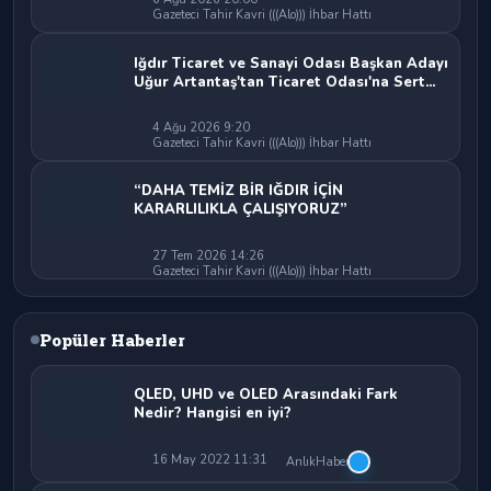
Gazeteci Tahir Kavri (((Alo))) İhbar Hattı
Iğdır Ticaret ve Sanayi Odası Başkan Adayı
Uğur Artantaş'tan Ticaret Odası'na Sert
Eleştiri: "Nakliyeci Sahipsiz Bırakılamaz"
4 Ağu 2026 9:20
Gazeteci Tahir Kavri (((Alo))) İhbar Hattı
“DAHA TEMİZ BİR IĞDIR İÇİN
KARARLILIKLA ÇALIŞIYORUZ”
27 Tem 2026 14:26
Gazeteci Tahir Kavri (((Alo))) İhbar Hattı
Popüler Haberler
QLED, UHD ve OLED Arasındaki Fark
Nedir? Hangisi en iyi?
16 May 2022 11:31
AnlıkHaber