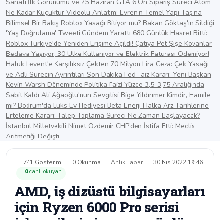
Sanatı İlk Görünümü ve 25 Haziran GTA 6 Ön Sipariş Süreci
Atom
Ne Kadar Küçüktür Videolu Anlatım: Evrenin Temel Yapı Taşına
Bilimsel Bir Bakış
Roblox Yasağı Bitiyor mu? Bakan Göktaş'ın Sildiği
'Yaş Doğrulama' Tweeti Gündem Yarattı
680 Günlük Hasret Bitti:
Roblox Türkiye'de Yeniden Erişime Açıldı!
Çatıya Pet Şişe Koyanlar
Bedava Yaşıyor, 30 Ülke Kullanıyor ve Elektrik Faturası Ödemiyor!
Haluk Levent'e Karşılıksız Çekten 70 Milyon Lira Ceza: Çek Yasağı
ve Adli Sürecin Ayrıntıları
Son Dakika Fed Faiz Kararı: Yeni Başkan
Kevin Warsh Döneminde Politika Faizi Yüzde 3,5-3,75 Aralığında
Sabit Kaldı
Ali Ağaoğlu'nun Sevgilisi Bige Yıldırımer Kimdir, Hamile
mi? Bodrum'da Lüks Ev Hediyesi
Beta Enerji Halka Arz Tarihlerine
Erteleme Kararı: Talep Toplama Süreci Ne Zaman Başlayacak?
İstanbul Milletvekili Nimet Özdemir CHP’den İstifa Etti: Meclis
Aritmetiği Değişti
741 Gösterim
0 Okunma
AnlıkHaber
30 Nis 2022 19:46
0
canlı okuyan
AMD, iş dizüstü bilgisayarları
için Ryzen 6000 Pro serisi