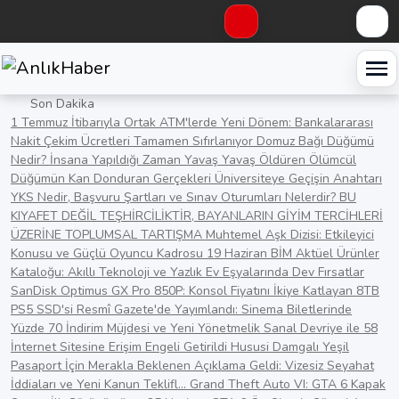
Haberleri keşfet
Yaz ve Kazan
Giriş Yap
Kayıt Ol
Son Dakika
1 Temmuz İtibarıyla Ortak ATM'lerde Yeni Dönem: Bankalararası
Nakit Çekim Ücretleri Tamamen Sıfırlanıyor
Domuz Bağı Düğümü
Nedir? İnsana Yapıldığı Zaman Yavaş Yavaş Öldüren Ölümcül
Düğümün Kan Donduran Gerçekleri
Üniversiteye Geçişin Anahtarı
YKS Nedir, Başvuru Şartları ve Sınav Oturumları Nelerdir?
BU
KIYAFET DEĞİL TEŞHİRCİLİKTİR, BAYANLARIN GİYİM TERCİHLERİ
ÜZERİNE TOPLUMSAL TARTIŞMA
Muhtemel Aşk Dizisi: Etkileyici
Konusu ve Güçlü Oyuncu Kadrosu
19 Haziran BİM Aktüel Ürünler
Kataloğu: Akıllı Teknoloji ve Yazlık Ev Eşyalarında Dev Fırsatlar
SanDisk Optimus GX Pro 850P: Konsol Fiyatını İkiye Katlayan 8TB
PS5 SSD'si
Resmî Gazete'de Yayımlandı: Sinema Biletlerinde
Yüzde 70 İndirim Müjdesi ve Yeni Yönetmelik
Sanal Devriye ile 58
İnternet Sitesine Erişim Engeli Getirildi
Hususi Damgalı Yeşil
Pasaport İçin Merakla Beklenen Açıklama Geldi: Vizesiz Seyahat
İddiaları ve Yeni Kanun Teklifl...
Grand Theft Auto VI: GTA 6 Kapak