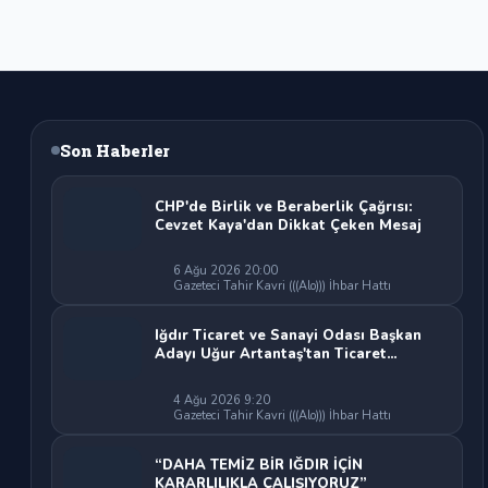
Son Haberler
CHP'de Birlik ve Beraberlik Çağrısı:
Cevzet Kaya'dan Dikkat Çeken Mesaj
6 Ağu 2026 20:00
Gazeteci Tahir Kavri (((Alo))) İhbar Hattı
Iğdır Ticaret ve Sanayi Odası Başkan
Adayı Uğur Artantaş'tan Ticaret
Odası'na Sert Eleştiri: "Nakliyeci
Sahipsiz Bırakılamaz"
4 Ağu 2026 9:20
Gazeteci Tahir Kavri (((Alo))) İhbar Hattı
“DAHA TEMİZ BİR IĞDIR İÇİN
KARARLILIKLA ÇALIŞIYORUZ”