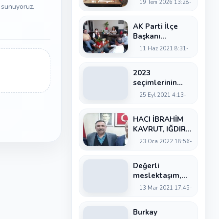
19 Tem 2026 13:28
re sunuyoruz.
Töreni: Halil
İbrahim Artantaş
AK Parti İlçe
Görevi Devraldı
Başkanı
Hastaneyi
11 Haz 2021 8:31
Ziyaret Etti
2023
seçimlerinin
kampanya süreci
25 Eyl 2021 4:13
başlamış
görünüyor
HACI İBRAHİM
KAVRUT, IĞDIR
BELEDİYE
23 Oca 2022 18:56
BAŞKANI FERDİ
TURAN’I
Değerli
ZİYARET ETTİ
meslektaşım,
Toka’dan ’hayırlı
13 Mar 2021 17:45
Olsun’ Ziyareti
Burkay