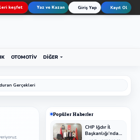
eri keşfet
Yaz ve Kazan
Giriş Yap
Kayıt Ol
IK
OTOMOTIV
DIĞER
duran Gerçekleri
Popüler Haberler
CHP Iğdır İl
Başkanlığı’nda
eriyoruz.
Devir Teslim