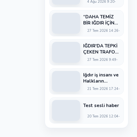
4 Ağu 2026 9:20
Uğur
Artantaş'tan
“DAHA TEMİZ
Ticaret Odası'na
BİR IĞDIR İÇİN
Sert Eleştiri:
KARARLILIKLA
"Nakliyeci
27 Tem 2026 14:26
ÇALIŞIYORUZ”
Sahipsiz
Bırakılamaz"
IĞDIR'DA TEPKİ
ÇEKEN TRAFO
KARARI: PARK
27 Tem 2026 9:49
ALANI
DARALIYOR,
Iğdır iş insanı ve
OKUL ÖNÜNDE
Halkların
KAZA RİSKİ
Demokratik
İDDİASI VE IĞDIR
21 Tem 2026 17:24
Kongresi
VALİSİ NEREDE?
İstanbul Meclis
Üyesi Serhat
Test sesli haber
Kaya’dan Iğdır
20 Tem 2026 12:04
Tanıtım
Günleri’nde
birlik ve
beraberlik