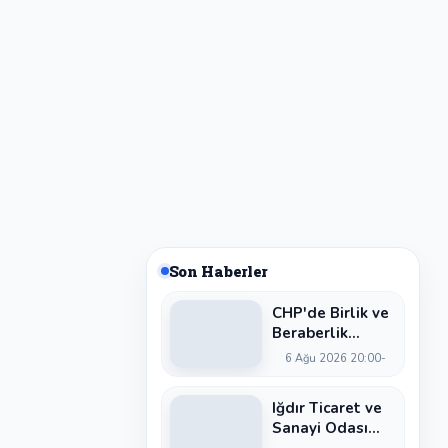
Son Haberler
CHP'de Birlik ve
Beraberlik
Çağrısı: Cevzet
6 Ağu 2026 20:00
Kaya'dan Dikkat
Çeken Mesaj
Iğdır Ticaret ve
Sanayi Odası
Başkan Adayı