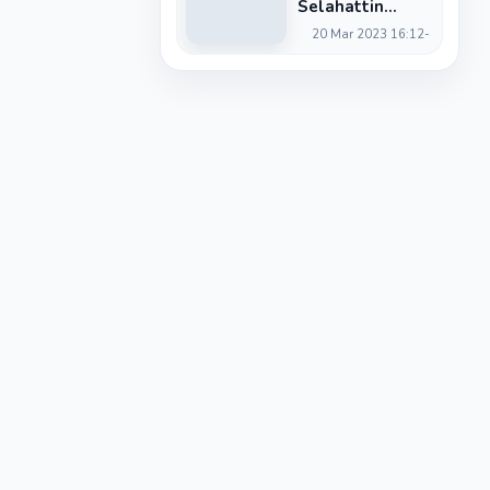
Selahattin
Güven, CHP'den
20 Mar 2023 16:12
milletvekili
aday adayı oldu