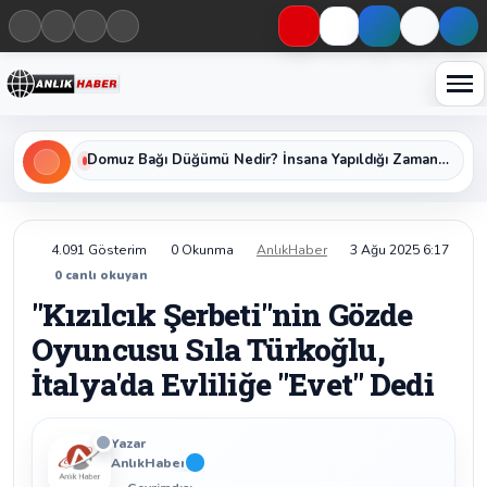
Haberleri keşfet
Üniversiteye Geçişin Anahtarı YKS Nedir, Başvuru Şartları ve Sınav Oturumları Nelerdir?
Domuz Bağı Düğümü Nedir? İnsana Yapıldığı Zaman Yavaş Yavaş Öldüren Ölümcül Düğümün Kan Donduran Gerçekleri
4.091 Gösterim
0 Okunma
AnlıkHaber
3 Ağu 2025 6:17
0
canlı okuyan
"Kızılcık Şerbeti"nin Gözde
Oyuncusu Sıla Türkoğlu,
İtalya'da Evliliğe "Evet" Dedi
Yazar
AnlıkHaber