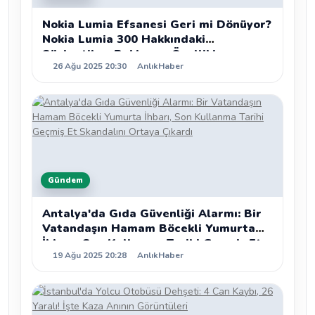
Nokia Lumia Efsanesi Geri mi Dönüyor?
Nokia Lumia 300 Hakkındaki
Söylentiler, Beklenen Özellikler ve
26 Ağu 2025 20:30
AnlıkHaber
Detaylı Analiz
Gündem
Antalya'da Gıda Güvenliği Alarmı: Bir
Vatandaşın Hamam Böcekli Yumurta
İhbarı, Son Kullanma Tarihi Geçmiş Et
19 Ağu 2025 20:28
AnlıkHaber
Skandalını Ortaya Çıkardı