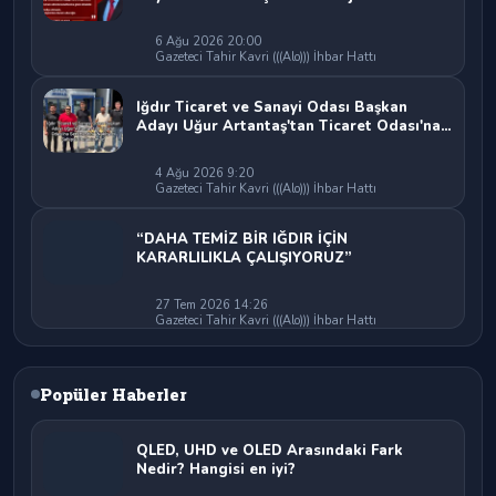
6 Ağu 2026 20:00
Gazeteci Tahir Kavri (((Alo))) İhbar Hattı
Iğdır Ticaret ve Sanayi Odası Başkan
Adayı Uğur Artantaş'tan Ticaret Odası'na
Sert Eleştiri: "Nakliyeci Sahipsiz
Bırakılamaz"
4 Ağu 2026 9:20
Gazeteci Tahir Kavri (((Alo))) İhbar Hattı
“DAHA TEMİZ BİR IĞDIR İÇİN
KARARLILIKLA ÇALIŞIYORUZ”
27 Tem 2026 14:26
Gazeteci Tahir Kavri (((Alo))) İhbar Hattı
Popüler Haberler
QLED, UHD ve OLED Arasındaki Fark
Nedir? Hangisi en iyi?