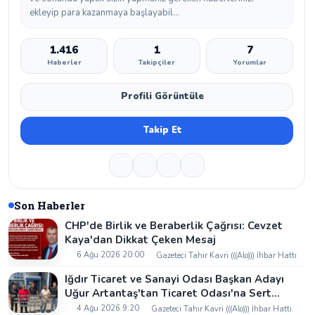
ekleyip para kazanmaya başlayabil...
1.416
1
7
Haberler
Takipçiler
Yorumlar
Profili Görüntüle
Takip Et
Son Haberler
CHP'de Birlik ve Beraberlik Çağrısı: Cevzet
Kaya'dan Dikkat Çeken Mesaj
6 Ağu 2026 20:00
Gazeteci Tahir Kavri (((Alo))) İhbar Hattı
Iğdır Ticaret ve Sanayi Odası Başkan Adayı
Uğur Artantaş'tan Ticaret Odası'na Sert
Eleştiri: "Nakliyeci Sahipsiz Bırakılamaz"
4 Ağu 2026 9:20
Gazeteci Tahir Kavri (((Alo))) İhbar Hattı