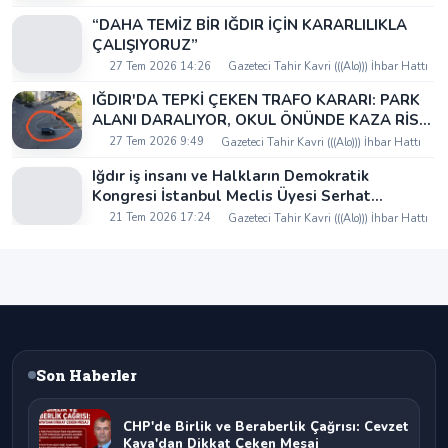
“DAHA TEMİZ BİR IĞDIR İÇİN KARARLILIKLA
ÇALIŞIYORUZ”
27 Tem 2026 14:26
Gazeteci Tahir Kavri (((Alo))) İhbar Hattı
IĞDIR'DA TEPKİ ÇEKEN TRAFO KARARI: PARK
ALANI DARALIYOR, OKUL ÖNÜNDE KAZA RİSKİ
İDDİASI VE IĞDIR VALİSİ NEREDE?
27 Tem 2026 9:49
Gazeteci Tahir Kavri (((Alo))) İhbar Hattı
Iğdır iş insanı ve Halkların Demokratik
Kongresi İstanbul Meclis Üyesi Serhat
Kaya’dan Iğdır Tanıtım Günleri’nde birlik ve
21 Tem 2026 17:24
Gazeteci Tahir Kavri (((Alo))) İhbar Hattı
beraberlik mesajı:
Son Haberler
CHP'de Birlik ve Beraberlik Çağrısı: Cevzet
Kaya'dan Dikkat Çeken Mesaj