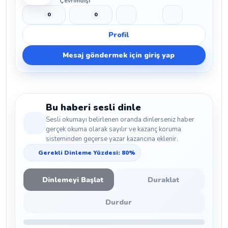
Çevrimdışı
0
0
Beğen
Beğenmeme
Yer İmi
Paylaş
Profil
Mesaj göndermek için giriş yap
Bu haberi sesli dinle
Sesli okumayı belirlenen oranda dinlerseniz haber
gerçek okuma olarak sayılır ve kazanç koruma
sisteminden geçerse yazar kazancına eklenir.
Gerekli Dinleme Yüzdesi: 80%
Dinlemeyi Başlat
Duraklat
Durdur