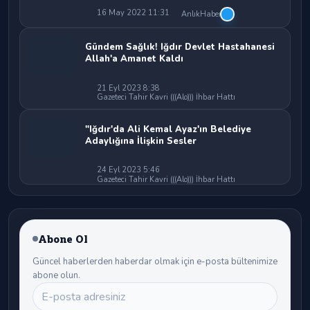
16 May 2022 11:31
AnlıkHaber
Gündem Sağlık! Iğdır Devlet Hastahanesi
Allah'a Amanet Kaldı
21 Eyl 2023 8:38
Gazeteci Tahir Kavri (((Alo))) İhbar Hattı
"Iğdır'da Ali Kemal Ayaz'ın Belediye
Adaylığına İlişkin Sesler
24 Eyl 2023 5:46
Gazeteci Tahir Kavri (((Alo))) İhbar Hattı
Abone Ol
Güncel haberlerden haberdar olmak için e-posta bültenimize
abone olun.