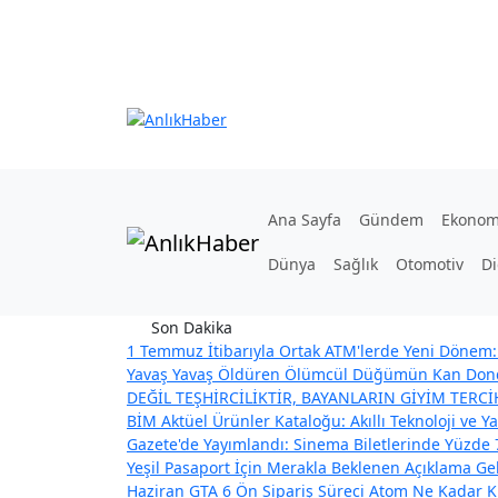
Ana Sayfa
Gündem
Ekonom
Dünya
Sağlık
Otomotiv
Di
Son Dakika
1 Temmuz İtibarıyla Ortak ATM'lerde Yeni Dönem: 
Yavaş Yavaş Öldüren Ölümcül Düğümün Kan Dond
DEĞİL TEŞHİRCİLİKTİR, BAYANLARIN GİYİM TERC
BİM Aktüel Ürünler Kataloğu: Akıllı Teknoloji ve Ya
Gazete'de Yayımlandı: Sinema Biletlerinde Yüzde 
Yeşil Pasaport İçin Merakla Beklenen Açıklama Geldi
Haziran GTA 6 Ön Sipariş Süreci
Atom Ne Kadar Kü