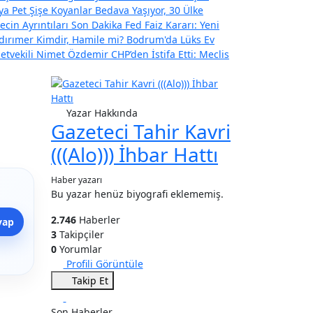
ya Pet Şişe Koyanlar Bedava Yaşıyor, 30 Ülke
ecin Ayrıntıları
Son Dakika Fed Faiz Kararı: Yeni
ıldırımer Kimdir, Hamile mi? Bodrum'da Lüks Ev
letvekili Nimet Özdemir CHP’den İstifa Etti: Meclis
Yazar Hakkında
Gazeteci Tahir Kavri
(((Alo))) İhbar Hattı
Haber yazarı
Bu yazar henüz biyografi eklememiş.
2.746
Haberler
yap
3
Takipçiler
0
Yorumlar
Profili Görüntüle
Takip Et
Son Haberler