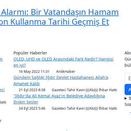
i Alarmı: Bir Vatandaşın Hamam
on Kullanma Tarihi Geçmiş Et
Popüler Haberler
Ab
an
QLED, UHD ve OLED Arasındaki Fark Nedir? Hangisi
Gün
en iyi?
bül
16 May 2022 11:31
AnlıkHaber
Gündem Sağlık! Iğdır Devlet Hastahanesi Allah'a
Amanet Kaldı
eci
21 Eyl 2023 8:38
Gazeteci Tahir Kavri (((Alo))) İhbar Hattı
"Iğdır'da Ali Kemal Ayaz'ın Belediye Adaylığına
B
İlişkin Sesler
attı
So
24 Eyl 2023 5:46
Gazeteci Tahir Kavri (((Alo))) İhbar Hattı
r