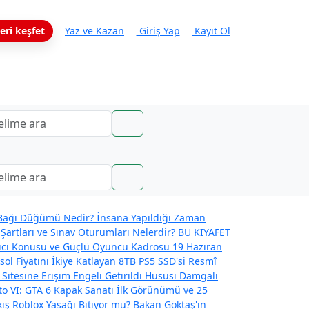
eri keşfet
Yaz ve Kazan
Giriş Yap
Kayıt Ol
ağı Düğümü Nedir? İnsana Yapıldığı Zaman
Şartları ve Sınav Oturumları Nelerdir?
BU KIYAFET
eyici Konusu ve Güçlü Oyuncu Kadrosu
19 Haziran
l Fiyatını İkiye Katlayan 8TB PS5 SSD'si
Resmî
 Sitesine Erişim Engeli Getirildi
Hususi Damgalı
o VI: GTA 6 Kapak Sanatı İlk Görünümü ve 25
kış
Roblox Yasağı Bitiyor mu? Bakan Göktaş'ın