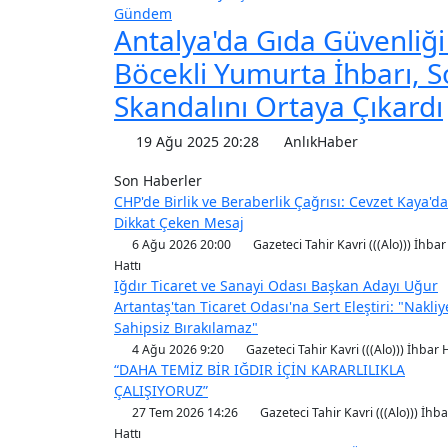
Gündem
Antalya'da Gıda Güvenliğ
Böcekli Yumurta İhbarı, S
Skandalını Ortaya Çıkardı
19 Ağu 2025 20:28
AnlıkHaber
Son Haberler
CHP'de Birlik ve Beraberlik Çağrısı: Cevzet Kaya'd
Dikkat Çeken Mesaj
6 Ağu 2026 20:00
Gazeteci Tahir Kavri (((Alo))) İhbar
Hattı
Iğdır Ticaret ve Sanayi Odası Başkan Adayı Uğur
Artantaş'tan Ticaret Odası'na Sert Eleştiri: "Nakliy
Sahipsiz Bırakılamaz"
4 Ağu 2026 9:20
Gazeteci Tahir Kavri (((Alo))) İhbar H
“DAHA TEMİZ BİR IĞDIR İÇİN KARARLILIKLA
ÇALIŞIYORUZ”
27 Tem 2026 14:26
Gazeteci Tahir Kavri (((Alo))) İhba
Hattı