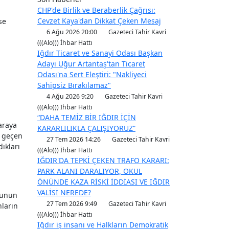
CHP'de Birlik ve Beraberlik Çağrısı:
Cevzet Kaya'dan Dikkat Çeken Mesaj
se
6 Ağu 2026 20:00
Gazeteci Tahir Kavri
(((Alo))) İhbar Hattı
Iğdır Ticaret ve Sanayi Odası Başkan
Adayı Uğur Artantaş'tan Ticaret
Odası'na Sert Eleştiri: "Nakliyeci
Sahipsiz Bırakılamaz"
4 Ağu 2026 9:20
Gazeteci Tahir Kavri
(((Alo))) İhbar Hattı
“DAHA TEMİZ BİR IĞDIR İÇİN
araya
KARARLILIKLA ÇALIŞIYORUZ”
a geçen
27 Tem 2026 14:26
Gazeteci Tahir Kavri
ıkları
(((Alo))) İhbar Hattı
IĞDIR'DA TEPKİ ÇEKEN TRAFO KARARI:
PARK ALANI DARALIYOR, OKUL
ÖNÜNDE KAZA RİSKİ İDDİASI VE IĞDIR
VALİSİ NEREDE?
usunun
27 Tem 2026 9:49
Gazeteci Tahir Kavri
nların
(((Alo))) İhbar Hattı
Iğdır iş insanı ve Halkların Demokratik