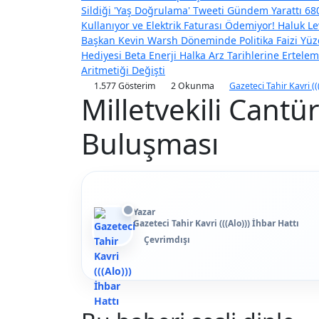
Sildiği 'Yaş Doğrulama' Tweeti Gündem Yarattı
680
Kullanıyor ve Elektrik Faturası Ödemiyor!
Haluk Le
Başkan Kevin Warsh Döneminde Politika Faizi Yüzd
Hediyesi
Beta Enerji Halka Arz Tarihlerine Ertel
Aritmetiği Değişti
1.577 Gösterim
2 Okunma
Gazeteci Tahir Kavri ((
Milletvekili Cantü
Buluşması
Yazar
Gazeteci Tahir Kavri (((Alo))) İhbar Hattı
Çevrimdışı