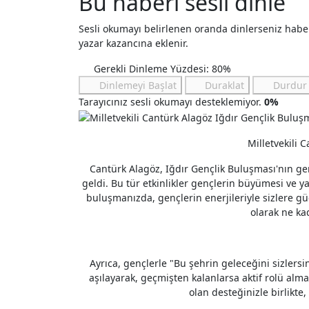
Bu haberi sesli dinle
Sesli okumayı belirlenen oranda dinlerseniz hab
yazar kazancına eklenir.
Gerekli Dinleme Yüzdesi: 80%
Dinlemeyi Başlat
Duraklat
Durdur
Tarayıcınız sesli okumayı desteklemiyor.
0%
Milletvekili 
Cantürk Alagöz, Iğdır Gençlik Buluşması'nın geni
geldi. Bu tür etkinlikler gençlerin büyümesi ve
buluşmanızda, gençlerin enerjileriyle sizlere güç
olarak ne k
Ayrıca, gençlerle "Bu şehrin geleceğini sizlers
aşılayarak, geçmişten kalanlarsa aktif rolü alma
olan desteğinizle birlikte