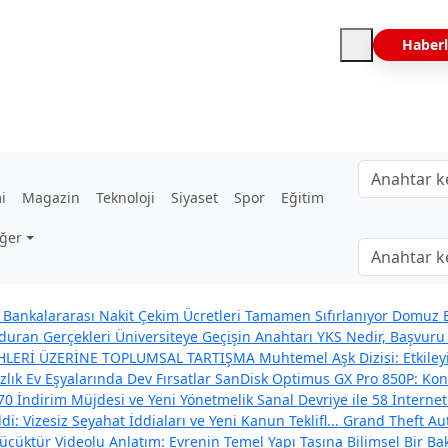
Haberl
i
Magazin
Teknoloji
Siyaset
Spor
Eğitim
ğer
Bankalararası Nakit Çekim Ücretleri Tamamen Sıfırlanıyor
Domuz B
uran Gerçekleri
Üniversiteye Geçişin Anahtarı YKS Nedir, Başvuru 
İHLERİ ÜZERİNE TOPLUMSAL TARTIŞMA
Muhtemel Aşk Dizisi: Etkil
zlık Ev Eşyalarında Dev Fırsatlar
SanDisk Optimus GX Pro 850P: Konso
70 İndirim Müjdesi ve Yeni Yönetmelik
Sanal Devriye ile 58 İnternet
: Vizesiz Seyahat İddiaları ve Yeni Kanun Teklifl...
Grand Theft Aut
çüktür Videolu Anlatım: Evrenin Temel Yapı Taşına Bilimsel Bir Ba