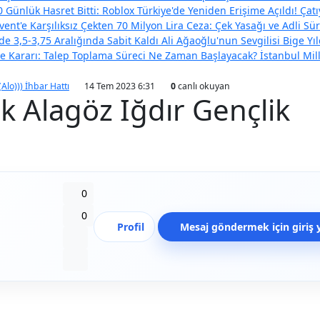
 Günlük Hasret Bitti: Roblox Türkiye'de Yeniden Erişime Açıldı!
Çatı
vent'e Karşılıksız Çekten 70 Milyon Lira Ceza: Çek Yasağı ve Adli Sür
e 3,5-3,75 Aralığında Sabit Kaldı
Ali Ağaoğlu'nun Sevgilisi Bige Y
eme Kararı: Talep Toplama Süreci Ne Zaman Başlayacak?
İstanbul Mil
(Alo))) İhbar Hattı
14 Tem 2023 6:31
0
canlı okuyan
rk Alagöz Iğdır Gençlik
Beğen
0
Beğenmeme
0
Profil
Mesaj göndermek için giriş 
Yer İmi
Paylaş