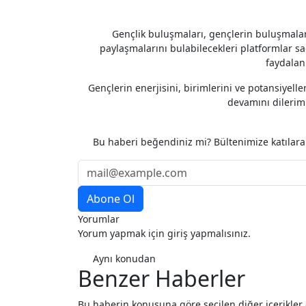
Gençlik buluşmaları, gençlerin buluşmaları
paylaşmalarını bulabilecekleri platformlar sa
faydalan
Gençlerin enerjisini, birimlerini ve potansiye
devamını dilerim.
Etiketler
Anlık Haber
Siyaset
Bu haberi beğendiniz mi? Bültenimize katılar
Yorumlar
Yorum yapmak için giriş yapmalısınız.
Aynı konudan
Benzer Haberler
Bu haberin konusuna göre seçilen diğer içerikler de