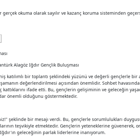
er gerçek okuma olarak sayılır ve kazanç koruma sisteminden geçer
Cantürk Alagöz Iğdır Gençlik Buluşması
ş katılımlı bir toplantı şeklindeki yüzünü ve değerli gençlerle bir 
 yaşamanın değerlendirilmesi açısından önemlidir. Sohbet havasınd
 kattıklarını ifade etti. Bu, gençlerin gelişiminin ve geleceğin yaşad
adar önemli olduğunu göstermektedir.
iniz!" şeklinde bir mesajı verdi. Bu, gençlerle sorumlulukları duyg
larının teşvikiyle etmektedir. Gençlerin yeteneklerine güvenerek, o
, Iğdır'ın geleceğinin parlak liderlerine inanıyorum.