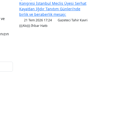
Kongresi İstanbul Meclis Üyesi Serhat
Kaya’dan Iğdır Tanıtım Günleri’nde
birlik ve beraberlik mesajı:
 ve
21 Tem 2026 17:24
Gazeteci Tahir Kavri
(((Alo))) İhbar Hattı
ınızın