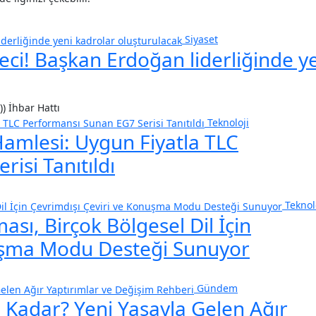
Siyaset
eci! Başkan Erdoğan liderliğinde y
)) İhbar Hattı
Teknoloji
Hamlesi: Uygun Fiyatla TLC
isi Tanıtıldı
Teknol
sı, Birçok Bölgesel Dil İçin
nuşma Modu Desteği Sunuyor
Gündem
 Kadar? Yeni Yasayla Gelen Ağır