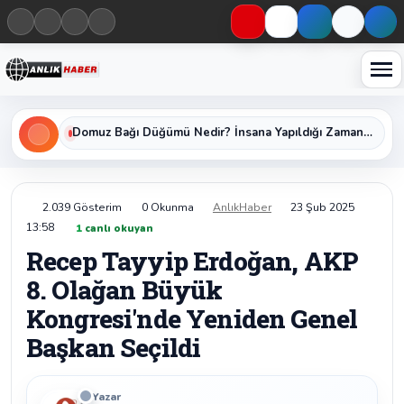
Haberleri keşfet
Domuz Bağı Düğümü Nedir? İnsana Yapıldığı Zaman Yavaş Yavaş Öldüren Ölümcül Düğümün Kan Donduran Gerçekleri
2.039 Gösterim
0 Okunma
AnlıkHaber
23 Şub 2025
13:58
1
canlı okuyan
Recep Tayyip Erdoğan, AKP
8. Olağan Büyük
Kongresi'nde Yeniden Genel
Başkan Seçildi
Yazar