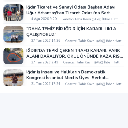
Iğdır Ticaret ve Sanayi Odası Başkan Adayı
Uğur Artantaş'tan Ticaret Odası'na Sert
Eleştiri: "Nakliyeci Sahipsiz Bırakılamaz"
4 Ağu 2026 9:20
Gazeteci Tahir Kavri (((Alo))) İhbar Hattı
“DAHA TEMİZ BİR IĞDIR İÇİN KARARLILIKLA
ÇALIŞIYORUZ”
27 Tem 2026 14:26
Gazeteci Tahir Kavri (((Alo))) İhbar Hattı
IĞDIR'DA TEPKİ ÇEKEN TRAFO KARARI: PARK
ALANI DARALIYOR, OKUL ÖNÜNDE KAZA RİSKİ
İDDİASI VE IĞDIR VALİSİ NEREDE?
27 Tem 2026 9:49
Gazeteci Tahir Kavri (((Alo))) İhbar Hattı
Iğdır iş insanı ve Halkların Demokratik
Kongresi İstanbul Meclis Üyesi Serhat
Kaya’dan Iğdır Tanıtım Günleri’nde birlik ve
21 Tem 2026 17:24
Gazeteci Tahir Kavri (((Alo))) İhbar Hattı
beraberlik mesajı: