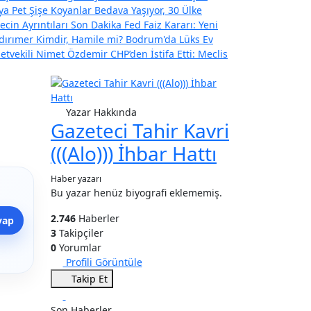
ya Pet Şişe Koyanlar Bedava Yaşıyor, 30 Ülke
ecin Ayrıntıları
Son Dakika Fed Faiz Kararı: Yeni
ıldırımer Kimdir, Hamile mi? Bodrum'da Lüks Ev
letvekili Nimet Özdemir CHP’den İstifa Etti: Meclis
Yazar Hakkında
Gazeteci Tahir Kavri
(((Alo))) İhbar Hattı
Haber yazarı
Bu yazar henüz biyografi eklememiş.
2.746
Haberler
yap
3
Takipçiler
0
Yorumlar
Profili Görüntüle
Takip Et
Son Haberler