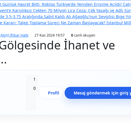
 Günlük Hasret Bitti: Roblox Türkiye'de Yeniden Erişime Açıldı!
Çatı
vent'e Karşılıksız Çekten 70 Milyon Lira Ceza: Çek Yasağı ve Adli Sür
e 3,5-3,75 Aralığında Sabit Kaldı
Ali Ağaoğlu'nun Sevgilisi Bige Y
eme Kararı: Talep Toplama Süreci Ne Zaman Başlayacak?
İstanbul Mil
(Alo))) İhbar Hattı
27 Kas 2024 19:57
0
canlı okuyan
 Gölgesinde İhanet ve
..
Beğen
1
Beğenmeme
0
Profil
Mesaj göndermek için giriş 
Yer İmi
Paylaş