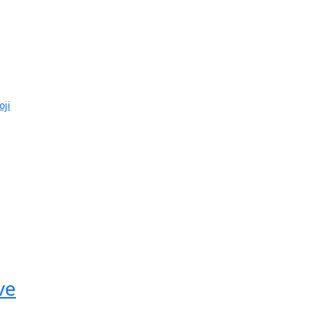
oji
ve