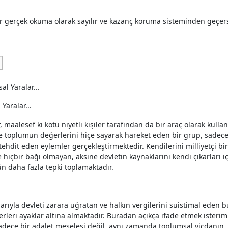
er gerçek okuma olarak sayılır ve kazanç koruma sisteminden geçer
Yaralar...
, maalesef ki kötü niyetli kişiler tarafından da bir araç olarak kulla
ve toplumun değerlerini hiçe sayarak hareket eden bir grup, sadec
tehdit eden eylemler gerçekleştirmektedir. Kendilerini milliyetçi bir
hiçbir bağı olmayan, aksine devletin kaynaklarını kendi çıkarları i
n daha fazla tepki toplamaktadır.
larıyla devleti zarara uğratan ve halkın vergilerini suistimal eden b
erleri ayaklar altına almaktadır. Buradan açıkça ifade etmek isterim
sadece bir adalet meselesi değil, aynı zamanda toplumsal vicdanın