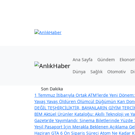
Ana Sayfa
Gündem
Ekonom
Dünya
Sağlık
Otomotiv
Di
Son Dakika
1 Temmuz İtibarıyla Ortak ATM'lerde Yeni Dönem: 
Yavaş Yavaş Öldüren Ölümcül Düğümün Kan Dond
DEĞİL TEŞHİRCİLİKTİR, BAYANLARIN GİYİM TERC
BİM Aktüel Ürünler Kataloğu: Akıllı Teknoloji ve Ya
Gazete'de Yayımlandı: Sinema Biletlerinde Yüzde 
Yeşil Pasaport İçin Merakla Beklenen Açıklama Geldi
Haziran GTA 6 Ön Sipariş Süreci
Atom Ne Kadar Kü