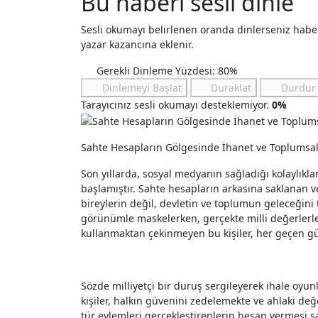
Bu haberi sesli dinle
Sesli okumayı belirlenen oranda dinlerseniz hab
yazar kazancına eklenir.
Gerekli Dinleme Yüzdesi: 80%
Dinlemeyi Başlat
Duraklat
Durdur
Tarayıcınız sesli okumayı desteklemiyor.
0%
Sahte Hesapların Gölgesinde İhanet ve Toplumsal 
Son yıllarda, sosyal medyanın sağladığı kolaylıklar
başlamıştır. Sahte hesapların arkasına saklanan 
bireylerin değil, devletin ve toplumun geleceğini 
görünümle maskelerken, gerçekte milli değerlerle 
kullanmaktan çekinmeyen bu kişiler, her geçen gü
Sözde milliyetçi bir duruş sergileyerek ihale oyun
kişiler, halkın güvenini zedelemekte ve ahlaki değ
tür eylemleri gerçekleştirenlerin hesap vermesi 