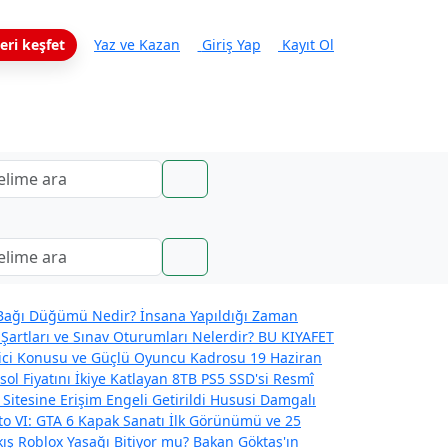
eri keşfet
Yaz ve Kazan
Giriş Yap
Kayıt Ol
ağı Düğümü Nedir? İnsana Yapıldığı Zaman
Şartları ve Sınav Oturumları Nelerdir?
BU KIYAFET
eyici Konusu ve Güçlü Oyuncu Kadrosu
19 Haziran
l Fiyatını İkiye Katlayan 8TB PS5 SSD'si
Resmî
 Sitesine Erişim Engeli Getirildi
Hususi Damgalı
o VI: GTA 6 Kapak Sanatı İlk Görünümü ve 25
kış
Roblox Yasağı Bitiyor mu? Bakan Göktaş'ın