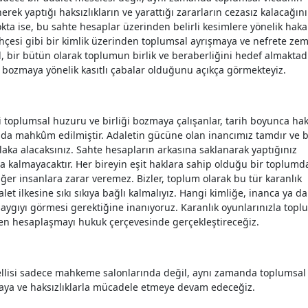
rek yaptığı haksızlıkların ve yarattığı zararların cezasız kalacağını
ta ise, bu sahte hesaplar üzerinden belirli kesimlere yönelik haka
 lehçesi gibi bir kimlik üzerinden toplumsal ayrışmaya ve nefrete ze
l, bir bütün olarak toplumun birlik ve beraberliğini hedef almaktadı
bozmaya yönelik kasıtlı çabalar olduğunu açıkça görmekteyiz.
toplumsal huzuru ve birliği bozmaya çalışanlar, tarih boyunca ha
ında mahkûm edilmiştir. Adaletin gücüne olan inancımız tamdır ve 
laka alacaksınız. Sahte hesapların arkasına saklanarak yaptığınız
ınıza kalmayacaktır. Her bireyin eşit haklara sahip olduğu bir toplumd
diğer insanlara zarar veremez. Bizler, toplum olarak bu tür karanlık
alet ilkesine sıkı sıkıya bağlı kalmalıyız. Hangi kimliğe, inanca ya da
 saygıyı görmesi gerektiğine inanıyoruz. Karanlık oyunlarınızla top
ken hesaplaşmayı hukuk çerçevesinde gerçekleştireceğiz.
cellisi sadece mahkeme salonlarında değil, aynı zamanda toplumsal
lmaya ve haksızlıklarla mücadele etmeye devam edeceğiz.