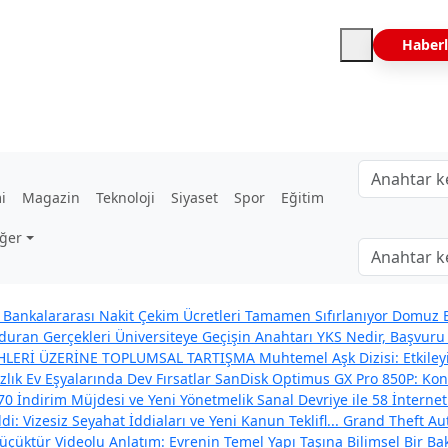
Haberl
i
Magazin
Teknoloji
Siyaset
Spor
Eğitim
ğer
Bankalararası Nakit Çekim Ücretleri Tamamen Sıfırlanıyor
Domuz B
uran Gerçekleri
Üniversiteye Geçişin Anahtarı YKS Nedir, Başvuru 
İHLERİ ÜZERİNE TOPLUMSAL TARTIŞMA
Muhtemel Aşk Dizisi: Etkil
zlık Ev Eşyalarında Dev Fırsatlar
SanDisk Optimus GX Pro 850P: Konso
70 İndirim Müjdesi ve Yeni Yönetmelik
Sanal Devriye ile 58 İnternet
: Vizesiz Seyahat İddiaları ve Yeni Kanun Teklifl...
Grand Theft Aut
çüktür Videolu Anlatım: Evrenin Temel Yapı Taşına Bilimsel Bir Ba