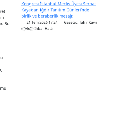
Kongresi İstanbul Meclis Üyesi Serhat
Kaya’dan Iğdır Tanıtım Günleri’nde
ret
birlik ve beraberlik mesajı:
min
21 Tem 2026 17:24
Gazeteci Tahir Kavri
r. Bu
(((Alo))) İhbar Hattı
k
bu
a,
lumu