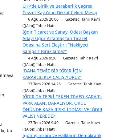
CHP'de Birlik ve Beraberlik Çağrısı:
Cevzet Kaya'dan Dikkat Çeken Mesaj
se
6 Ağu 2026 20:00
Gazeteci Tahir Kavri
(((Alo))) İhbar Hattı
Iğdır Ticaret ve Sanayi Odası Başkan
Adayı Uğur Artantaş'tan Ticaret
Odası'na Sert Eleştiri: "Nakliyeci
Sahipsiz Bırakılamaz"
4 Ağu 2026 9:20
Gazeteci Tahir Kavri
(((Alo))) İhbar Hattı
“DAHA TEMİZ BİR IĞDIR İÇİN
nılmaya
KARARLILIKLA ÇALIŞIYORUZ”
e
27 Tem 2026 14:26
Gazeteci Tahir Kavri
(((Alo))) İhbar Hattı
çin
IĞDIR'DA TEPKİ ÇEKEN TRAFO KARARI:
PARK ALANI DARALIYOR, OKUL
ÖNÜNDE KAZA RİSKİ İDDİASI VE IĞDIR
VALİSİ NEREDE?
27 Tem 2026 9:49
Gazeteci Tahir Kavri
u
(((Alo))) İhbar Hattı
 ki; bu
Iğdır iş insanı ve Halkların Demokratik