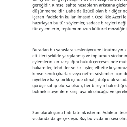
gereğidir. Kimse, sahte hesapların arkasına gizlene
düşünmemelidir. Daha da üzücü olan bir diğer nok
içeren ifadelerin kullanılmasıdır. Özellikle Azeri
hazırlayan bu tür söylemler, sadece bireyleri deği
tür eylemlerin, toplumumuzun kültürel mozaiğini 
Buradan bu şahıslara sesleniyorum: Unutmayın ki 
ettikleri şekilde yargılanmış ve toplumun vicdan
eylemlerinizin karşılığını hukuk çerçevesinde mut
hakaretler, tehditler ve kirli işler, elbette ki yan
kimse kendi çıkarları veya nefret söylemleri için 
niyetlere karşı birlik içinde olmalı, doğruluk ve ad
görüşe sahip olursa olsun, her bireyin hak ettiği
bölmek isteyenlere karşı uyanık olacağız ve gere
Son olarak şunu hatırlatmak isterim: Adaletin te
vicdanda da gerçekleşir. Biz, bu vicdanın sesi o