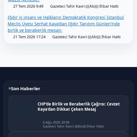
27 Tem 2026 9:49
Gazeteci Tahir Kavri (((Alo))) İhbar Hattı
Iğdır iş insanı ve Halkların Demokratik Kongresi İstanbul
Meclis Üyesi Serhat Kaya’dan Iğdır Tanıtım Günleri’nde
birlik ve beraberlik mesajı:
21 Tem 2026 17:24
Gazeteci Tahir Kavri (((Alo))) İhbar Hattı
Son Haberler
CHP'de Birlik ve Beraberlik Çağrısı: Cevzet
Kaya'dan Dikkat Çeken Mesaj
6 Ağu 2026 20:00
Gazeteci Tahir Kavri (((Alo))) İhbar Hattı