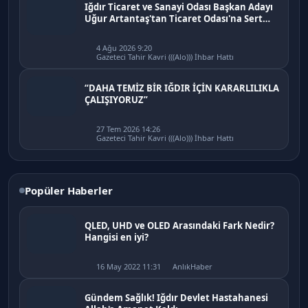
Iğdır Ticaret ve Sanayi Odası Başkan Adayı
Uğur Artantaş'tan Ticaret Odası'na Sert
Eleştiri: "Nakliyeci Sahipsiz Bırakılamaz"
4 Ağu 2026 9:20
Gazeteci Tahir Kavri (((Alo))) İhbar Hattı
“DAHA TEMİZ BİR IĞDIR İÇİN KARARLILIKLA
ÇALIŞIYORUZ”
27 Tem 2026 14:26
Gazeteci Tahir Kavri (((Alo))) İhbar Hattı
Popüler Haberler
QLED, UHD ve OLED Arasındaki Fark Nedir?
Hangisi en iyi?
16 May 2022 11:31
AnlıkHaber
Gündem Sağlık! Iğdır Devlet Hastahanesi