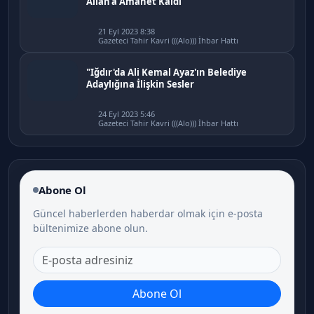
Allah'a Amanet Kaldı
21 Eyl 2023 8:38
Gazeteci Tahir Kavri (((Alo))) İhbar Hattı
"Iğdır'da Ali Kemal Ayaz'ın Belediye
Adaylığına İlişkin Sesler
24 Eyl 2023 5:46
Gazeteci Tahir Kavri (((Alo))) İhbar Hattı
Abone Ol
Güncel haberlerden haberdar olmak için e-posta
bültenimize abone olun.