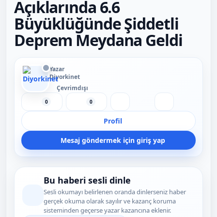
Açıklarında 6.6
Büyüklüğünde Şiddetli
Deprem Meydana Geldi
Yazar
Diyorkinet
Çevrimdışı
0
0
Beğen
Beğenmeme
Yer İmi
Paylaş
Profil
Mesaj göndermek için giriş yap
Bu haberi sesli dinle
Sesli okumayı belirlenen oranda dinlerseniz haber
gerçek okuma olarak sayılır ve kazanç koruma
sisteminden geçerse yazar kazancına eklenir.