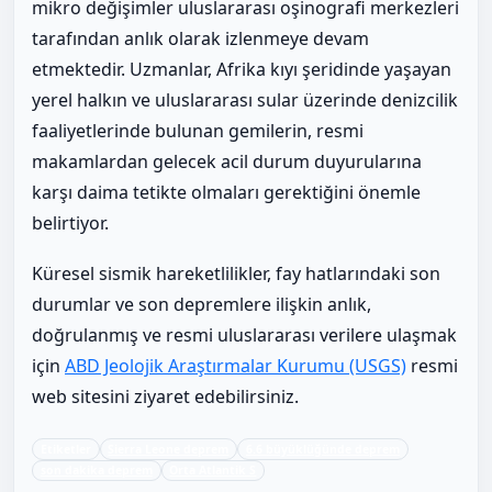
mikro değişimler uluslararası oşinografi merkezleri
tarafından anlık olarak izlenmeye devam
etmektedir. Uzmanlar, Afrika kıyı şeridinde yaşayan
yerel halkın ve uluslararası sular üzerinde denizcilik
faaliyetlerinde bulunan gemilerin, resmi
makamlardan gelecek acil durum duyurularına
karşı daima tetikte olmaları gerektiğini önemle
belirtiyor.
Küresel sismik hareketlilikler, fay hatlarındaki son
durumlar ve son depremlere ilişkin anlık,
doğrulanmış ve resmi uluslararası verilere ulaşmak
için
ABD Jeolojik Araştırmalar Kurumu (USGS)
resmi
web sitesini ziyaret edebilirsiniz.
Etiketler
Sierra Leone deprem
6.6 büyüklüğünde deprem
son dakika deprem
Orta Atlantik S