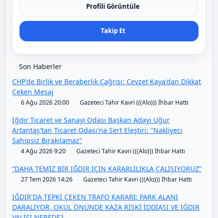
Profili Görüntüle
Takip Et
Son Haberler
CHP'de Birlik ve Beraberlik Çağrısı: Cevzet Kaya'dan Dikkat
Çeken Mesaj
6 Ağu 2026 20:00
Gazeteci Tahir Kavri (((Alo))) İhbar Hattı
Iğdır Ticaret ve Sanayi Odası Başkan Adayı Uğur
Artantaş'tan Ticaret Odası'na Sert Eleştiri: "Nakliyeci
Sahipsiz Bırakılamaz"
4 Ağu 2026 9:20
Gazeteci Tahir Kavri (((Alo))) İhbar Hattı
“DAHA TEMİZ BİR IĞDIR İÇİN KARARLILIKLA ÇALIŞIYORUZ”
27 Tem 2026 14:26
Gazeteci Tahir Kavri (((Alo))) İhbar Hattı
IĞDIR'DA TEPKİ ÇEKEN TRAFO KARARI: PARK ALANI
DARALIYOR, OKUL ÖNÜNDE KAZA RİSKİ İDDİASI VE IĞDIR
VALİSİ NEREDE?