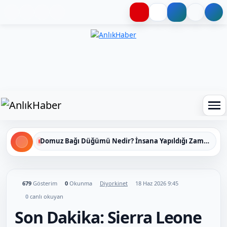
Haberleri keşfet
Domuz Bağı Düğümü Nedir? İnsana Yapıldığı Zaman Yavaş Yavaş Öldüren Ölümcül Düğümün Kan Donduran Gerçekleri
679
Gösterim
0
Okunma
Diyorkinet
18 Haz 2026 9:45
0
canlı okuyan
Son Dakika: Sierra Leone