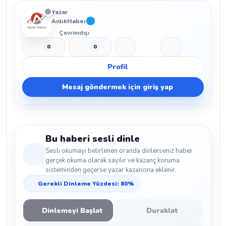
Yazar
AnlıkHaber
Çevrimdışı
0
0
Beğen
Beğenmeme
Yer İmi
Paylaş
Profil
Mesaj göndermek için giriş yap
Bu haberi sesli dinle
Sesli okumayı belirlenen oranda dinlerseniz haber
gerçek okuma olarak sayılır ve kazanç koruma
sisteminden geçerse yazar kazancına eklenir.
Gerekli Dinleme Yüzdesi: 80%
Dinlemeyi Başlat
Duraklat