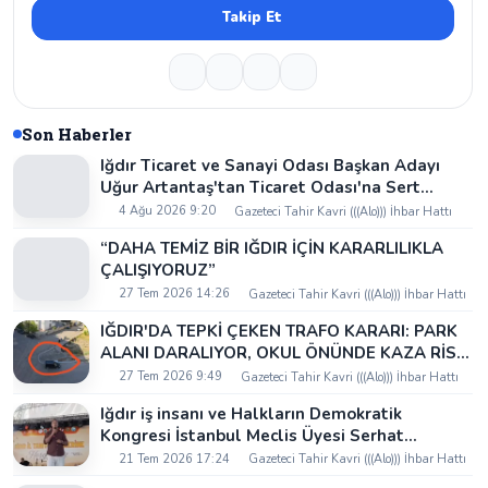
Takip Et
Son Haberler
Iğdır Ticaret ve Sanayi Odası Başkan Adayı
Uğur Artantaş'tan Ticaret Odası'na Sert
Eleştiri: "Nakliyeci Sahipsiz Bırakılamaz"
4 Ağu 2026 9:20
Gazeteci Tahir Kavri (((Alo))) İhbar Hattı
“DAHA TEMİZ BİR IĞDIR İÇİN KARARLILIKLA
ÇALIŞIYORUZ”
27 Tem 2026 14:26
Gazeteci Tahir Kavri (((Alo))) İhbar Hattı
IĞDIR'DA TEPKİ ÇEKEN TRAFO KARARI: PARK
ALANI DARALIYOR, OKUL ÖNÜNDE KAZA RİSKİ
İDDİASI VE IĞDIR VALİSİ NEREDE?
27 Tem 2026 9:49
Gazeteci Tahir Kavri (((Alo))) İhbar Hattı
Iğdır iş insanı ve Halkların Demokratik
Kongresi İstanbul Meclis Üyesi Serhat
Kaya’dan Iğdır Tanıtım Günleri’nde birlik ve
21 Tem 2026 17:24
Gazeteci Tahir Kavri (((Alo))) İhbar Hattı
beraberlik mesajı: