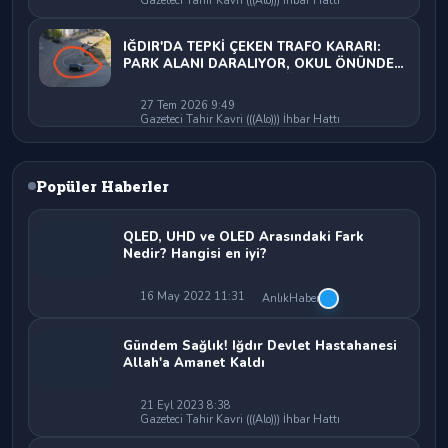
Gazeteci Tahir Kavri (((Alo))) İhbar Hattı
IĞDIR'DA TEPKİ ÇEKEN TRAFO KARARI:
PARK ALANI DARALIYOR, OKUL ÖNÜNDE
KAZA RİSKİ İDDİASI VE IĞDIR VALİSİ
NEREDE?
27 Tem 2026 9:49
Gazeteci Tahir Kavri (((Alo))) İhbar Hattı
Popüler Haberler
QLED, UHD ve OLED Arasındaki Fark
Nedir? Hangisi en iyi?
16 May 2022 11:31
AnlıkHaber
Gündem Sağlık! Iğdır Devlet Hastahanesi
Allah'a Amanet Kaldı
21 Eyl 2023 8:38
Gazeteci Tahir Kavri (((Alo))) İhbar Hattı