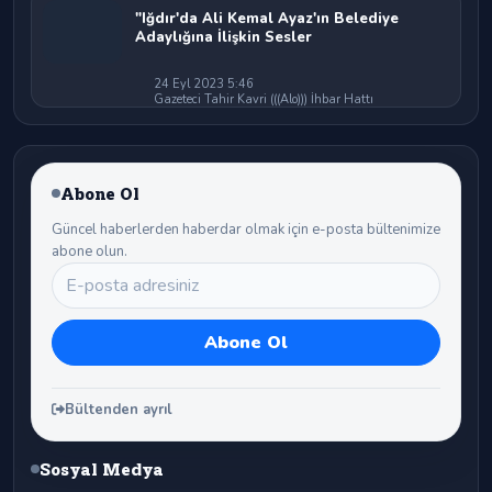
"Iğdır'da Ali Kemal Ayaz'ın Belediye
Adaylığına İlişkin Sesler
24 Eyl 2023 5:46
Gazeteci Tahir Kavri (((Alo))) İhbar Hattı
Abone Ol
Güncel haberlerden haberdar olmak için e-posta bültenimize
abone olun.
Bültenden ayrıl
Sosyal Medya