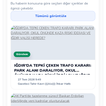
Bu haberin konusuna göre seçilen diğer içerikler de
ilginizi çekebilir.
Tümünü görüntüle
Gündem
IĞDIR'DA TEPKİ ÇEKEN TRAFO KARARI:
PARK ALANI DARALIYOR, OKUL
ÖNÜNDE KAZA RİSKİ İDDİASI VE IĞDIR
27 Tem 2026 9:49
VALİSİ NEREDE?
Gazeteci Tahir Kavri (((Alo))) İhbar Hattı