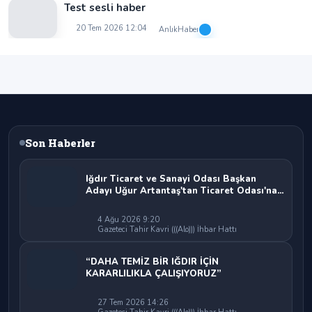
Test sesli haber
20 Tem 2026 12:04
AnlıkHaber
Son Haberler
Iğdır Ticaret ve Sanayi Odası Başkan
Adayı Uğur Artantaş'tan Ticaret Odası'na
Sert Eleştiri: "Nakliyeci Sahipsiz
Bırakılamaz"
4 Ağu 2026 9:20
Gazeteci Tahir Kavri (((Alo))) İhbar Hattı
“DAHA TEMİZ BİR IĞDIR İÇİN
KARARLILIKLA ÇALIŞIYORUZ”
27 Tem 2026 14:26