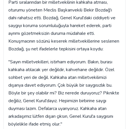
Parti sıralarından bir milletvekilinin kahkaha atması,
oturumu yöneten Meclis Başkanvekili Bekir Bozdağ'ı
dahi rahatsız etti. Bozdağ, Genel Kurul'daki ciddiyeti ve
saygıyı koruma sorumluluğuyla hareket ederek, parti
ayrımı gözetmeksizin duruma müdahale etti.
Konuşmacının sözünü keserek milletvekillerine seslenen
Bozdağ, şu net ifadelerle tepkisini ortaya koydu:
"Sayın milletvekilleri, istirham ediyorum. Bakın, burası
kahkaha atılacak yer değildir, kahvehane değildir. Özel
sohbet yeri de değil. Kahkaha atan milletvekilimizi
dışarıya davet ediyorum. Çok büyük bir saygısızlık bu.
Böyle bir şey olabilir mi? Biz nerede duruyoruz? Piknikte
değiliz, Genel Kurul'dayız. Hepimizin birbirine saygı
duyması lazım. Defalarca uyarıyoruz. Kahkaha atan
arkadaşımız lütfen dışarı çıksın, Genel Kurul'a saygısını
böylelikle ifade etmiş olur."