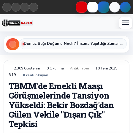
Haberleri keşfet
Domuz Bağı Düğümü Nedir? İnsana Yapıldığı Zaman Yavaş Yavaş Öldüren Ölümcül Düğümün Kan Donduran Gerçekleri
2.309 Gösterim
0 Okunma
AnlıkHaber
10 Tem 2025
5:19
0
canlı okuyan
TBMM'de Emekli Maaşı
Görüşmelerinde Tansiyon
Yükseldi: Bekir Bozdağ'dan
Gülen Vekile "Dışarı Çık"
Tepkisi