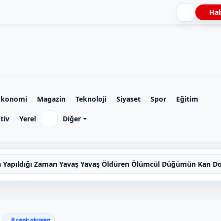
Hab
Ekonomi
Magazin
Teknoloji
Siyaset
Spor
Eğitim
tiv
Yerel
Diğer
 Yapıldığı Zaman Yavaş Yavaş Öldüren Ölümcül Düğümün Kan Do
5
0
canlı okuyan