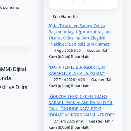
 kazancına
Son Haberler
Iğdır Ticaret ve Sanayi Odası
Başkan Adayı Uğur Artantaş'tan
Ticaret Odası'na Sert Eleştiri:
"Nakliyeci Sahipsiz Bırakılamaz"
4 Ağu 2026 9:20
Gazeteci Tahir
Kavri (((Alo))) İhbar Hattı
“DAHA TEMİZ BİR IĞDIR İÇİN
MM) Dijital
KARARLILIKLA ÇALIŞIYORUZ”
yunda
27 Tem 2026 14:26
Gazeteci Tahir
Kavri (((Alo))) İhbar Hattı
li ve Dijital
IĞDIR'DA TEPKİ ÇEKEN TRAFO
KARARI: PARK ALANI DARALIYOR,
OKUL ÖNÜNDE KAZA RİSKİ
İDDİASI VE IĞDIR VALİSİ NEREDE?
27 Tem 2026 9:49
Gazeteci Tahir
Kavri (((Alo))) İhbar Hattı