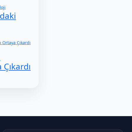
oji
daki
i
 Çıkardı