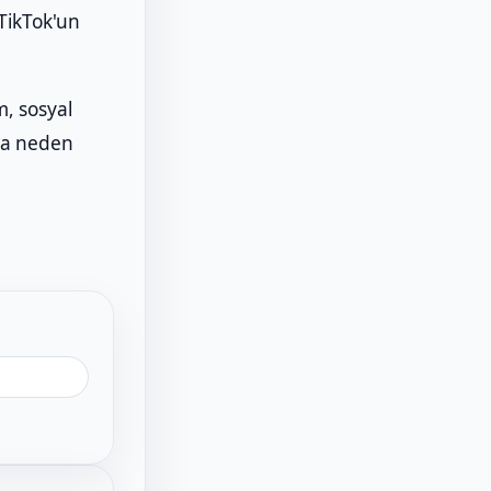
 TikTok'un
m, sosyal
ına neden