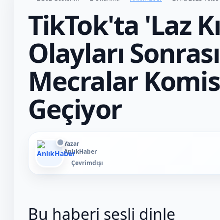
TikTok'ta 'Laz Kı
Olayları Sonras
Mecralar Komi
Geçiyor
Yazar
AnlıkHaber
Çevrimdışı
Bu haberi sesli dinle