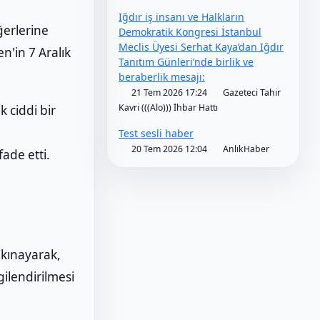
Iğdır iş insanı ve Halkların
ğerlerine
Demokratik Kongresi İstanbul
Meclis Üyesi Serhat Kaya’dan Iğdır
en'in 7 Aralık
Tanıtım Günleri’nde birlik ve
beraberlik mesajı:
21 Tem 2026 17:24
Gazeteci Tahir
Kavri (((Alo))) İhbar Hattı
 ciddi bir
Test sesli haber
20 Tem 2026 12:04
AnlıkHaber
ade etti.
 kınayarak,
gilendirilmesi