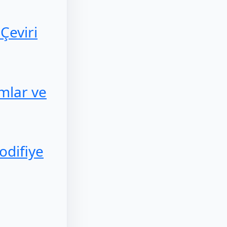
Çeviri
mlar ve
odifiye