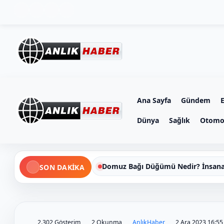
Ana Sayfa
Gündem
Dünya
Sağlık
Otomo
Domuz Bağı Düğümü Nedir? İnsana
SON DAKIKA
2.302 Gösterim
2 Okunma
AnlıkHaber
2 Ara 2023 16:5