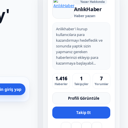
Yazar Hakkında
y'
AnlıkHaber
Haber yazarı
Anlikhaber'i kurup
kullanıcılara para
kazandırmayı hedefledik ve
sonunda yaptık sizin
yapmanız gereken
haberlerinizi ekleyip para
kazanmaya başlayabil...
1.416
1
7
Haberler
Takipçiler
Yorumlar
n giriş yap
Profili Görüntüle
Takip Et