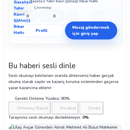
Gazeteci Tahir Kavri (((Alo))) İhbar Hattı
Çevrimdışı
Beğen
Beğenmeme
Yer İmi
Paylaş
0
0
Mesaj göndermek
Profil
için giriş yap
Bu haberi sesli dinle
Sesli okumayı belirlenen oranda dinlerseniz haber gerçek
okuma olarak sayılır ve kazanç koruma sisteminden geçerse
yazar kazancına eklenir.
Gerekli Dinleme Yüzdesi: 80%
Dinlemeyi Başlat
Duraklat
Durdur
Tarayıcınız sesli okumayı desteklemiyor.
0%