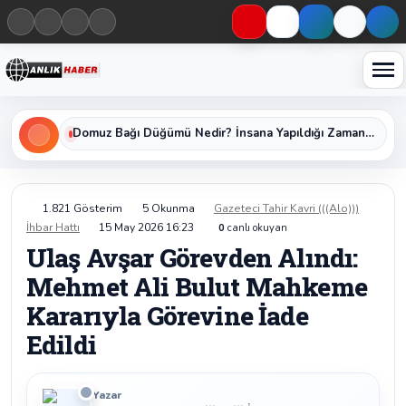
Haberleri keşfet
Domuz Bağı Düğümü Nedir? İnsana Yapıldığı Zaman Yavaş Yavaş Öldüren Ölümcül Düğümün Kan Donduran Gerçekleri
1.821 Gösterim
5 Okunma
Gazeteci Tahir Kavri (((Alo)))
İhbar Hattı
15 May 2026 16:23
0
canlı okuyan
Ulaş Avşar Görevden Alındı:
Mehmet Ali Bulut Mahkeme
Kararıyla Görevine İade
Edildi
Yazar