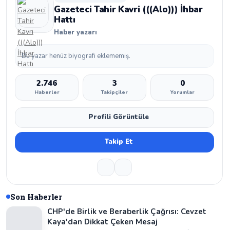
Gazeteci Tahir Kavri (((Alo))) İhbar
Hattı
Haber yazarı
Bu yazar henüz biyografi eklememiş.
2.746
3
0
Haberler
Takipçiler
Yorumlar
Profili Görüntüle
Takip Et
Son Haberler
CHP'de Birlik ve Beraberlik Çağrısı: Cevzet
Kaya'dan Dikkat Çeken Mesaj