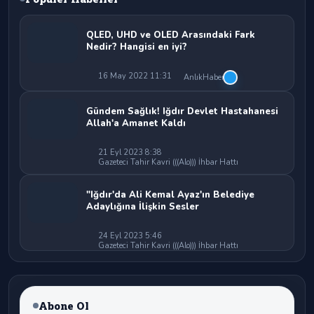
QLED, UHD ve OLED Arasındaki Fark
Nedir? Hangisi en iyi?
16 May 2022 11:31
AnlıkHaber
Gündem Sağlık! Iğdır Devlet Hastahanesi
Allah'a Amanet Kaldı
21 Eyl 2023 8:38
Gazeteci Tahir Kavri (((Alo))) İhbar Hattı
"Iğdır'da Ali Kemal Ayaz'ın Belediye
Adaylığına İlişkin Sesler
24 Eyl 2023 5:46
Gazeteci Tahir Kavri (((Alo))) İhbar Hattı
Abone Ol