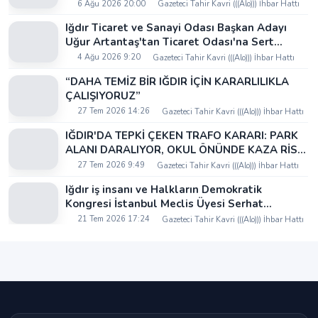
6 Ağu 2026 20:00
Gazeteci Tahir Kavri (((Alo))) İhbar Hattı
Iğdır Ticaret ve Sanayi Odası Başkan Adayı
Uğur Artantaş'tan Ticaret Odası'na Sert
Eleştiri: "Nakliyeci Sahipsiz Bırakılamaz"
4 Ağu 2026 9:20
Gazeteci Tahir Kavri (((Alo))) İhbar Hattı
“DAHA TEMİZ BİR IĞDIR İÇİN KARARLILIKLA
ÇALIŞIYORUZ”
27 Tem 2026 14:26
Gazeteci Tahir Kavri (((Alo))) İhbar Hattı
IĞDIR'DA TEPKİ ÇEKEN TRAFO KARARI: PARK
ALANI DARALIYOR, OKUL ÖNÜNDE KAZA RİSKİ
İDDİASI VE IĞDIR VALİSİ NEREDE?
27 Tem 2026 9:49
Gazeteci Tahir Kavri (((Alo))) İhbar Hattı
Iğdır iş insanı ve Halkların Demokratik
Kongresi İstanbul Meclis Üyesi Serhat
Kaya’dan Iğdır Tanıtım Günleri’nde birlik ve
21 Tem 2026 17:24
Gazeteci Tahir Kavri (((Alo))) İhbar Hattı
beraberlik mesajı: