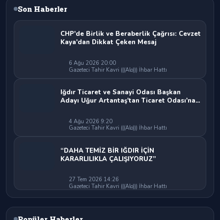
Son Haberler
CHP'de Birlik ve Beraberlik Çağrısı: Cevzet
Kaya'dan Dikkat Çeken Mesaj
6 Ağu 2026 20:00
Gazeteci Tahir Kavri (((Alo))) İhbar Hattı
Iğdır Ticaret ve Sanayi Odası Başkan
Adayı Uğur Artantaş'tan Ticaret Odası'na
Sert Eleştiri: "Nakliyeci Sahipsiz
Bırakılamaz"
4 Ağu 2026 9:20
Gazeteci Tahir Kavri (((Alo))) İhbar Hattı
“DAHA TEMİZ BİR IĞDIR İÇİN
KARARLILIKLA ÇALIŞIYORUZ”
27 Tem 2026 14:26
Gazeteci Tahir Kavri (((Alo))) İhbar Hattı
Popüler Haberler