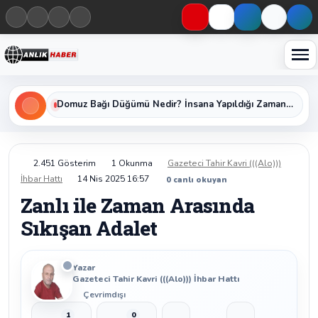
Haberleri keşfet
Domuz Bağı Düğümü Nedir? İnsana Yapıldığı Zaman Yavaş Yavaş Öldüren Ölümcül Düğümün Kan Donduran Gerçekleri
2.451 Gösterim
1 Okunma
Gazeteci Tahir Kavri (((Alo)))
İhbar Hattı
14 Nis 2025 16:57
0
canlı okuyan
Zanlı ile Zaman Arasında
Sıkışan Adalet
Yazar
Gazeteci Tahir Kavri (((Alo))) İhbar Hattı
Çevrimdışı
1
0