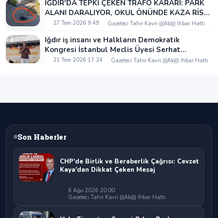
IĞDIR'DA TEPKİ ÇEKEN TRAFO KARARI: PARK
ALANI DARALIYOR, OKUL ÖNÜNDE KAZA RİSKİ
İDDİASI VE IĞDIR VALİSİ NEREDE?
27 Tem 2026 9:49
Gazeteci Tahir Kavri (((Alo))) İhbar Hattı
Iğdır iş insanı ve Halkların Demokratik
Kongresi İstanbul Meclis Üyesi Serhat
Kaya’dan Iğdır Tanıtım Günleri’nde birlik ve
21 Tem 2026 17:24
Gazeteci Tahir Kavri (((Alo))) İhbar Hattı
beraberlik mesajı:
Son Haberler
CHP'de Birlik ve Beraberlik Çağrısı: Cevzet
Kaya'dan Dikkat Çeken Mesaj
6 Ağu 2026 20:00
Gazeteci Tahir Kavri (((Alo))) İhbar Hattı