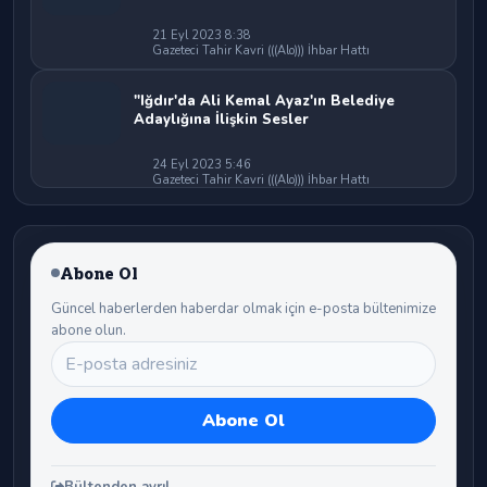
21 Eyl 2023 8:38
Gazeteci Tahir Kavri (((Alo))) İhbar Hattı
"Iğdır'da Ali Kemal Ayaz'ın Belediye
Adaylığına İlişkin Sesler
24 Eyl 2023 5:46
Gazeteci Tahir Kavri (((Alo))) İhbar Hattı
Abone Ol
Güncel haberlerden haberdar olmak için e-posta bültenimize
abone olun.
Bültenden ayrıl