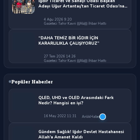
Iğdır Ticaret ve Sanayi Odası Başkan
Adayı Uğur Artantaş'tan Ticaret Odası'na
Sert Eleştiri: "Nakliyeci Sahipsiz
Bırakılamaz"
4 Ağu 2026 9:20
Gazeteci Tahir Kavri (((Alo))) İhbar Hattı
“DAHA TEMİZ BİR IĞDIR İÇİN
KARARLILIKLA ÇALIŞIYORUZ”
27 Tem 2026 14:26
Gazeteci Tahir Kavri (((Alo))) İhbar Hattı
Popüler Haberler
QLED, UHD ve OLED Arasındaki Fark
Nedir? Hangisi en iyi?
16 May 2022 11:31
AnlıkHaber
Gündem Sağlık! Iğdır Devlet Hastahanesi
Allah'a Amanet Kaldı