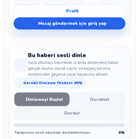
Beğen
Beğenmeme
Yer İmi
Paylaş
Profil
Mesaj göndermek için giriş yap
Bu haberi sesli dinle
Sesli okumayı belirlenen oranda dinlerseniz haber
gerçek okuma olarak sayılır ve kazanç koruma
sisteminden geçerse yazar kazancına eklenir.
Gerekli Dinleme Yüzdesi: 80%
Dinlemeyi Başlat
Duraklat
Durdur
Tarayıcınız sesli okumayı desteklemiyor.
0%