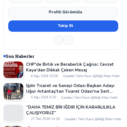
Profili Görüntüle
Takip Et
Son Haberler
CHP'de Birlik ve Beraberlik Çağrısı: Cevzet
Kaya'dan Dikkat Çeken Mesaj
6 Ağu 2026 20:00
Gazeteci Tahir Kavri (((Alo))) İhbar Hattı
Iğdır Ticaret ve Sanayi Odası Başkan Adayı
Uğur Artantaş'tan Ticaret Odası'na Sert
Eleştiri: "Nakliyeci Sahipsiz Bırakılamaz"
4 Ağu 2026 9:20
Gazeteci Tahir Kavri (((Alo))) İhbar Hattı
“DAHA TEMİZ BİR IĞDIR İÇİN KARARLILIKLA
ÇALIŞIYORUZ”
27 Tem 2026 14:26
Gazeteci Tahir Kavri (((Alo))) İhbar Hattı