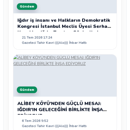
Gündem
Iğdır iş insanı ve Halkların Demokratik
Kongresi İstanbul Meclis Üyesi Serhat
Kaya’dan Iğdır Tanıtım Günleri’nde
21 Tem 2026 17:24
birlik ve beraberlik mesajı:
Gazeteci Tahir Kavri (((Alo))) İhbar Hattı
Gündem
ALİBEY KÖYÜ'NDEN GÜÇLÜ MESAJ:
IĞDIR'IN GELECEĞİNİ BİRLİKTE İNŞA
EDİYORUZ
6 Tem 2026 9:52
Gazeteci Tahir Kavri (((Alo))) İhbar Hattı