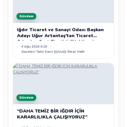
Gündem
Iğdır Ticaret ve Sanayi Odası Başkan
Adayı Uğur Artantaş'tan Ticaret
Odası'na Sert Eleştiri: "Nakliyeci
4 Ağu 2026 9:20
Sahipsiz Bırakılamaz"
Gazeteci Tahir Kavri (((Alo))) İhbar Hattı
Gündem
“DAHA TEMİZ BİR IĞDIR İÇİN
KARARLILIKLA ÇALIŞIYORUZ”