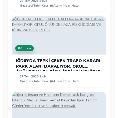
27 Tem 2026 14:26
Gazeteci Tahir Kavri (((Alo))) İhbar Hattı
Gündem
IĞDIR'DA TEPKİ ÇEKEN TRAFO KARARI:
PARK ALANI DARALIYOR, OKUL
ÖNÜNDE KAZA RİSKİ İDDİASI VE IĞDIR
27 Tem 2026 9:49
VALİSİ NEREDE?
Gazeteci Tahir Kavri (((Alo))) İhbar Hattı