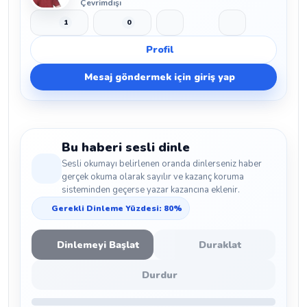
Çevrimdışı
1
0
Beğen
Beğenmeme
Yer İmi
Paylaş
Profil
Mesaj göndermek için giriş yap
Bu haberi sesli dinle
Sesli okumayı belirlenen oranda dinlerseniz haber
gerçek okuma olarak sayılır ve kazanç koruma
sisteminden geçerse yazar kazancına eklenir.
Gerekli Dinleme Yüzdesi: 80%
Dinlemeyi Başlat
Duraklat
Durdur