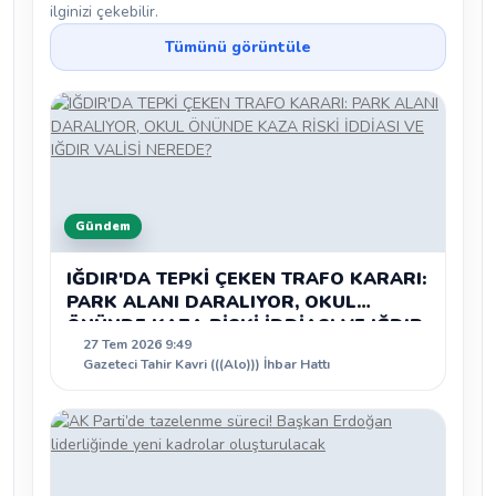
ilginizi çekebilir.
Tümünü görüntüle
Gündem
IĞDIR'DA TEPKİ ÇEKEN TRAFO KARARI:
PARK ALANI DARALIYOR, OKUL
ÖNÜNDE KAZA RİSKİ İDDİASI VE IĞDIR
27 Tem 2026 9:49
VALİSİ NEREDE?
Gazeteci Tahir Kavri (((Alo))) İhbar Hattı