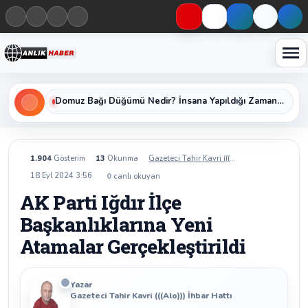
Haberleri keşfet
Domuz Bağı Düğümü Nedir? İnsana Yapıldığı Zaman Yavaş Yavaş Öldüren Ölümcül Düğümün Kan Donduran Gerçekleri
1.904
Gösterim
13
Okunma
Gazeteci Tahir Kavri (((Alo))) İhbar Hattı
18 Eyl 2024 3:56
0
canlı okuyan
AK Parti Iğdır İlçe
Başkanlıklarına Yeni
Atamalar Gerçekleştirildi
Yazar
Gazeteci Tahir Kavri (((Alo))) İhbar Hattı