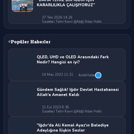
KARARLILIKLA ÇALIŞIYORUZ”
27 Tem 2026 14:26
Gazeteci Tahir Kavri (((Alo))) İhbar Hattı
Popüler Haberler
QLED, UHD ve OLED Arasındaki Fark
Nedir? Hangisi en iyi?
16 May 2022 11:31
AnlıkHaber
Gündem Sağlık! Iğdır Devlet Hastahanesi
Allah'a Amanet Kaldı
21 Eyl 2023 8:38
Gazeteci Tahir Kavri (((Alo))) İhbar Hattı
"Iğdır'da Ali Kemal Ayaz'ın Belediye
Adaylığına İlişkin Sesler