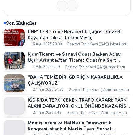
Son Haberler
CHP'de Birlik ve Beraberlik Çağrısı: Cevzet
Kaya'dan Dikkat Çeken Mesaj
6 Ağu 2026 20:00
Gazeteci Tahir Kavri (((Alo))) İhbar Hattı
Iğdır Ticaret ve Sanayi Odası Başkan Adayı
Uğur Artantaş'tan Ticaret Odası'na Sert
Eleştiri: "Nakliyeci Sahipsiz Bırakılamaz"
4 Ağu 2026 9:20
Gazeteci Tahir Kavri (((Alo))) İhbar Hattı
“DAHA TEMİZ BİR IĞDIR İÇİN KARARLILIKLA
ÇALIŞIYORUZ”
27 Tem 2026 14:26
Gazeteci Tahir Kavri (((Alo))) İhbar Hattı
IĞDIR'DA TEPKİ ÇEKEN TRAFO KARARI: PARK
ALANI DARALIYOR, OKUL ÖNÜNDE KAZA RİSKİ
İDDİASI VE IĞDIR VALİSİ NEREDE?
27 Tem 2026 9:49
Gazeteci Tahir Kavri (((Alo))) İhbar Hattı
Iğdır iş insanı ve Halkların Demokratik
Kongresi İstanbul Meclis Üyesi Serhat
Kaya’dan Iğdır Tanıtım Günleri’nde birlik ve