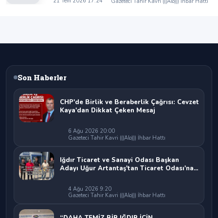
21 Tem 2026 17:24
Gazeteci Tahir Kavri (((Alo))) İhbar Hattı
beraberlik mesajı:
Son Haberler
CHP'de Birlik ve Beraberlik Çağrısı: Cevzet
Kaya'dan Dikkat Çeken Mesaj
6 Ağu 2026 20:00
Gazeteci Tahir Kavri (((Alo))) İhbar Hattı
Iğdır Ticaret ve Sanayi Odası Başkan
Adayı Uğur Artantaş'tan Ticaret Odası'na
Sert Eleştiri: "Nakliyeci Sahipsiz
Bırakılamaz"
4 Ağu 2026 9:20
Gazeteci Tahir Kavri (((Alo))) İhbar Hattı
“DAHA TEMİZ BİR IĞDIR İÇİN