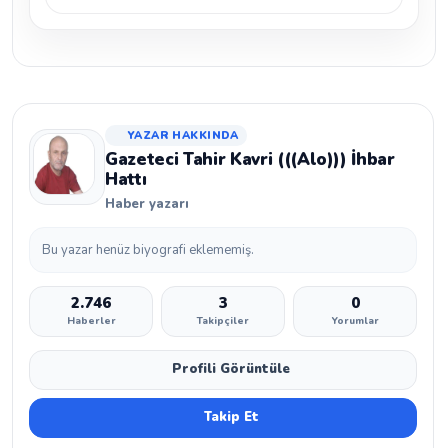
YAZAR HAKKINDA
Gazeteci Tahir Kavri (((Alo))) İhbar
Hattı
Haber yazarı
Bu yazar henüz biyografi eklememiş.
2.746
3
0
Haberler
Takipçiler
Yorumlar
Profili Görüntüle
Takip Et