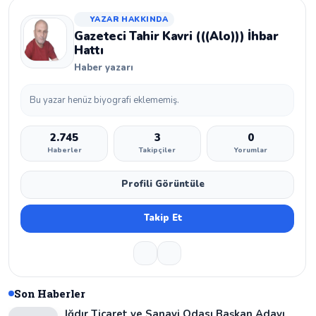
YAZAR HAKKINDA
Gazeteci Tahir Kavri (((Alo))) İhbar
Hattı
Haber yazarı
Bu yazar henüz biyografi eklememiş.
2.745
3
0
Haberler
Takipçiler
Yorumlar
Profili Görüntüle
Takip Et
Son Haberler
Iğdır Ticaret ve Sanayi Odası Başkan Adayı