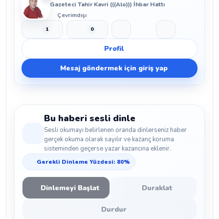
Gazeteci Tahir Kavri (((Alo))) İhbar Hattı
Çevrimdışı
1
0
Beğen
Beğenmeme
Yer İmi
Paylaş
Profil
Mesaj göndermek için giriş yap
Bu haberi sesli dinle
Sesli okumayı belirlenen oranda dinlerseniz haber
gerçek okuma olarak sayılır ve kazanç koruma
sisteminden geçerse yazar kazancına eklenir.
Gerekli Dinleme Yüzdesi: 80%
Dinlemeyi Başlat
Duraklat
Durdur