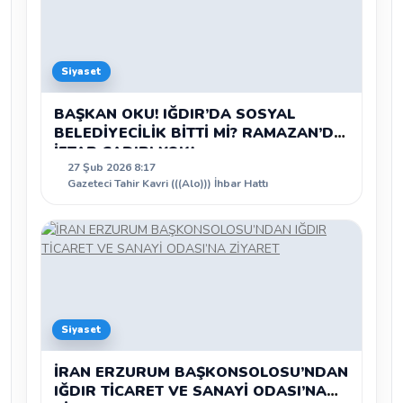
Siyaset
BAŞKAN OKU! IĞDIR’DA SOSYAL
BELEDİYECİLİK BİTTİ Mİ? RAMAZAN’DA
İFTAR ÇADIRI YOK!
27 Şub 2026 8:17
Gazeteci Tahir Kavri (((Alo))) İhbar Hattı
Siyaset
İRAN ERZURUM BAŞKONSOLOSU’NDAN
IĞDIR TİCARET VE SANAYİ ODASI’NA