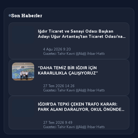
Son Haberler
Iğdır Ticaret ve Sanayi Odası Başkan
Adayı Uğur Artantaş'tan Ticaret Odası'na
Sert Eleştiri: "Nakliyeci Sahipsiz
Bırakılamaz"
4 Ağu 2026 9:20
Gazeteci Tahir Kavri (((Alo))) İhbar Hattı
“DAHA TEMİZ BİR IĞDIR İÇİN
KARARLILIKLA ÇALIŞIYORUZ”
27 Tem 2026 14:26
Gazeteci Tahir Kavri (((Alo))) İhbar Hattı
IĞDIR'DA TEPKİ ÇEKEN TRAFO KARARI:
PARK ALANI DARALIYOR, OKUL ÖNÜNDE
KAZA RİSKİ İDDİASI VE IĞDIR VALİSİ
NEREDE?
27 Tem 2026 9:49
Gazeteci Tahir Kavri (((Alo))) İhbar Hattı