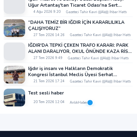
Uğur Artantaş'tan Ticaret Odası'na Sert
Eleştiri: "Nakliyeci Sahipsiz Bırakılamaz"
4 Ağu 2026 9:20
Gazeteci Tahir Kavri (((Alo))) İhbar Hattı
“DAHA TEMİZ BİR IĞDIR İÇİN KARARLILIKLA
ÇALIŞIYORUZ”
27 Tem 2026 14:26
Gazeteci Tahir Kavri (((Alo))) İhbar Hattı
IĞDIR'DA TEPKİ ÇEKEN TRAFO KARARI: PARK
ALANI DARALIYOR, OKUL ÖNÜNDE KAZA RİSKİ
İDDİASI VE IĞDIR VALİSİ NEREDE?
27 Tem 2026 9:49
Gazeteci Tahir Kavri (((Alo))) İhbar Hattı
Iğdır iş insanı ve Halkların Demokratik
Kongresi İstanbul Meclis Üyesi Serhat
Kaya’dan Iğdır Tanıtım Günleri’nde birlik ve
21 Tem 2026 17:24
Gazeteci Tahir Kavri (((Alo))) İhbar Hattı
beraberlik mesajı:
Test sesli haber
20 Tem 2026 12:04
AnlıkHaber