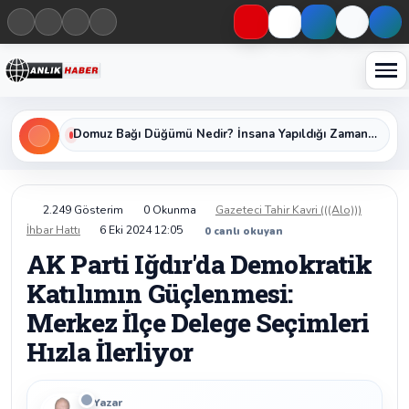
Haberleri keşfet
Domuz Bağı Düğümü Nedir? İnsana Yapıldığı Zaman Yavaş Yavaş Öldüren Ölümcül Düğümün Kan Donduran Gerçekleri
2.249 Gösterim
0 Okunma
Gazeteci Tahir Kavri (((Alo)))
İhbar Hattı
6 Eki 2024 12:05
0
canlı okuyan
AK Parti Iğdır'da Demokratik
Katılımın Güçlenmesi:
Merkez İlçe Delege Seçimleri
Hızla İlerliyor
Yazar