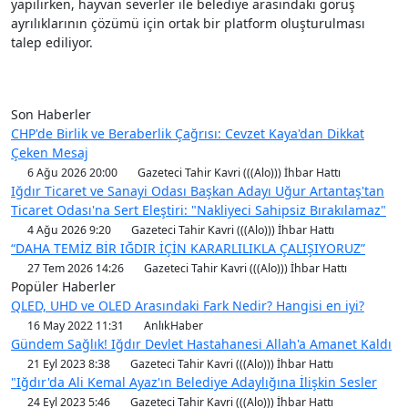
yapılırken, hayvan severler ile belediye arasındaki görüş
ayrılıklarının çözümü için ortak bir platform oluşturulması
talep ediliyor.
Son Haberler
CHP'de Birlik ve Beraberlik Çağrısı: Cevzet Kaya'dan Dikkat
Çeken Mesaj
6 Ağu 2026 20:00
Gazeteci Tahir Kavri (((Alo))) İhbar Hattı
Iğdır Ticaret ve Sanayi Odası Başkan Adayı Uğur Artantaş'tan
Ticaret Odası'na Sert Eleştiri: "Nakliyeci Sahipsiz Bırakılamaz"
4 Ağu 2026 9:20
Gazeteci Tahir Kavri (((Alo))) İhbar Hattı
“DAHA TEMİZ BİR IĞDIR İÇİN KARARLILIKLA ÇALIŞIYORUZ”
27 Tem 2026 14:26
Gazeteci Tahir Kavri (((Alo))) İhbar Hattı
Popüler Haberler
QLED, UHD ve OLED Arasındaki Fark Nedir? Hangisi en iyi?
16 May 2022 11:31
AnlıkHaber
Gündem Sağlık! Iğdır Devlet Hastahanesi Allah'a Amanet Kaldı
21 Eyl 2023 8:38
Gazeteci Tahir Kavri (((Alo))) İhbar Hattı
"Iğdır'da Ali Kemal Ayaz'ın Belediye Adaylığına İlişkin Sesler
24 Eyl 2023 5:46
Gazeteci Tahir Kavri (((Alo))) İhbar Hattı