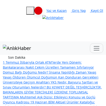
Yaz ve Kazan
Giriş Yap
Kayıt Ol
Haberleri keşfet
Son Dakika
1 Temmuz İtibarıyla Ortak ATM'lerde Yeni Dönem:
Bankalararası Nakit Çekim Ücretleri Tamamen Sıfırlanıyor
Domuz Bağı Düğümü Nedir? İnsana Yapıldığı Zaman Yavaş
Yavaş Öldüren Ölümcül Düğümün Kan Donduran Gerçekleri
Üniversiteye Geçişin Anahtarı YKS Nedir, Başvuru Şartları ve
Sınav Oturumları Nelerdir?
BU KIYAFET DEĞİL TEŞHİRCİLİKTİR,
BAYANLARIN GİYİM TERCİHLERİ ÜZERİNE TOPLUMSAL
TARTIŞMA
Muhtemel Aşk Dizisi: Etkileyici Konusu ve Güçlü
Oyuncu Kadrosu
19 Haziran BİM Aktüel Ürünler Kataloğu: