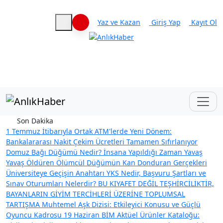
Yaz ve Kazan
Giriş Yap
Kayıt Ol
Haberleri keşfet
Son Dakika
1 Temmuz İtibarıyla Ortak ATM'lerde Yeni Dönem:
Bankalararası Nakit Çekim Ücretleri Tamamen Sıfırlanıyor
Domuz Bağı Düğümü Nedir? İnsana Yapıldığı Zaman Yavaş
Yavaş Öldüren Ölümcül Düğümün Kan Donduran Gerçekleri
Üniversiteye Geçişin Anahtarı YKS Nedir, Başvuru Şartları ve
Sınav Oturumları Nelerdir?
BU KIYAFET DEĞİL TEŞHİRCİLİKTİR,
BAYANLARIN GİYİM TERCİHLERİ ÜZERİNE TOPLUMSAL
TARTIŞMA
Muhtemel Aşk Dizisi: Etkileyici Konusu ve Güçlü
Oyuncu Kadrosu
19 Haziran BİM Aktüel Ürünler Kataloğu: