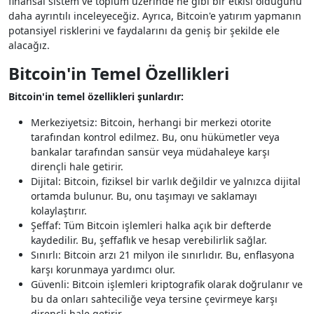
finansal sistem ve toplum üzerinde ne gibi bir etkisi olduğunu
daha ayrıntılı inceleyeceğiz. Ayrıca, Bitcoin'e yatırım yapmanın
potansiyel risklerini ve faydalarını da geniş bir şekilde ele
alacağız.
Bitcoin'in Temel Özellikleri
Bitcoin'in temel özellikleri şunlardır:
Merkeziyetsiz: Bitcoin, herhangi bir merkezi otorite
tarafından kontrol edilmez. Bu, onu hükümetler veya
bankalar tarafından sansür veya müdahaleye karşı
dirençli hale getirir.
Dijital: Bitcoin, fiziksel bir varlık değildir ve yalnızca dijital
ortamda bulunur. Bu, onu taşımayı ve saklamayı
kolaylaştırır.
Şeffaf: Tüm Bitcoin işlemleri halka açık bir defterde
kaydedilir. Bu, şeffaflık ve hesap verebilirlik sağlar.
Sınırlı: Bitcoin arzı 21 milyon ile sınırlıdır. Bu, enflasyona
karşı korunmaya yardımcı olur.
Güvenli: Bitcoin işlemleri kriptografik olarak doğrulanır ve
bu da onları sahteciliğe veya tersine çevirmeye karşı
dirençli hale getirir.