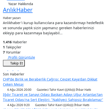
Yazar Hakkında
AnlıkHaber
Haber yazarı
Anlikhaber'i kurup kullanıcılara para kazandırmayı hedefledik
ve sonunda yaptık sizin yapmanız gereken haberlerinizi
ekleyip para kazanmaya başlayabil...
1.416
Haberler
1
Takipçiler
7
Yorumlar
Profili Görüntüle
Takip Et
Son Haberler
CHP'de Birlik ve Beraberlik Çağrısı: Cevzet Kaya'dan Dikkat
Çeken Mesaj
6 Ağu 2026 20:00
Gazeteci Tahir Kavri (((Alo))) İhbar Hattı
Iğdır Ticaret ve Sanayi Odası Başkan Adayı Uğur Artantaş'tan
Ticaret Odası'na Sert Eleştiri: "Nakliyeci Sahipsiz Bırakılamaz"
4 Ağu 2026 9:20
Gazeteci Tahir Kavri (((Alo))) İhbar Hattı