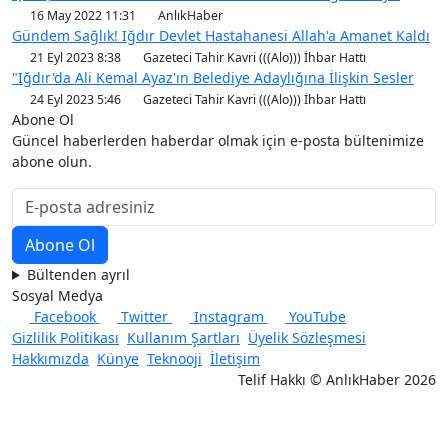
16 May 2022 11:31
AnlıkHaber
Gündem Sağlık! Iğdır Devlet Hastahanesi Allah'a Amanet Kaldı
21 Eyl 2023 8:38
Gazeteci Tahir Kavri (((Alo))) İhbar Hattı
"Iğdır'da Ali Kemal Ayaz'ın Belediye Adaylığına İlişkin Sesler
24 Eyl 2023 5:46
Gazeteci Tahir Kavri (((Alo))) İhbar Hattı
Abone Ol
Güncel haberlerden haberdar olmak için e-posta bültenimize
abone olun.
Bültenden ayrıl
Sosyal Medya
Facebook
Twitter
Instagram
YouTube
Gizlilik Politikası
Kullanım Şartları
Üyelik Sözleşmesi
Hakkımızda
Künye
Teknooji
İletişim
Telif Hakkı © AnlıkHaber 2026