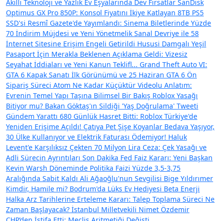
Akıllı Teknoloji ve Yazlık Ev Eşyalarında Dev Fırsatlar
SanDisk
Optimus GX Pro 850P: Konsol Fiyatını İkiye Katlayan 8TB PS5
SSD'si
Resmî Gazete'de Yayımlandı: Sinema Biletlerinde Yüzde
70 İndirim Müjdesi ve Yeni Yönetmelik
Sanal Devriye ile 58
İnternet Sitesine Erişim Engeli Getirildi
Hususi Damgalı Yeşil
Pasaport İçin Merakla Beklenen Açıklama Geldi: Vizesiz
Seyahat İddiaları ve Yeni Kanun Teklifl...
Grand Theft Auto VI:
GTA 6 Kapak Sanatı İlk Görünümü ve 25 Haziran GTA 6 Ön
Sipariş Süreci
Atom Ne Kadar Küçüktür Videolu Anlatım:
Evrenin Temel Yapı Taşına Bilimsel Bir Bakış
Roblox Yasağı
Bitiyor mu? Bakan Göktaş'ın Sildiği 'Yaş Doğrulama' Tweeti
Gündem Yarattı
680 Günlük Hasret Bitti: Roblox Türkiye'de
Yeniden Erişime Açıldı!
Çatıya Pet Şişe Koyanlar Bedava Yaşıyor,
30 Ülke Kullanıyor ve Elektrik Faturası Ödemiyor!
Haluk
Levent'e Karşılıksız Çekten 70 Milyon Lira Ceza: Çek Yasağı ve
Adli Sürecin Ayrıntıları
Son Dakika Fed Faiz Kararı: Yeni Başkan
Kevin Warsh Döneminde Politika Faizi Yüzde 3,5-3,75
Aralığında Sabit Kaldı
Ali Ağaoğlu'nun Sevgilisi Bige Yıldırımer
Kimdir, Hamile mi? Bodrum'da Lüks Ev Hediyesi
Beta Enerji
Halka Arz Tarihlerine Erteleme Kararı: Talep Toplama Süreci Ne
Zaman Başlayacak?
İstanbul Milletvekili Nimet Özdemir
CHP’den İstifa Etti: Meclis Aritmetiği Değişti