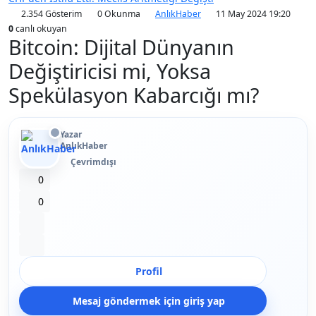
2.354 Gösterim
0 Okunma
AnlıkHaber
11 May 2024 19:20
0
canlı okuyan
Bitcoin: Dijital Dünyanın
Değiştiricisi mi, Yoksa
Spekülasyon Kabarcığı mı?
Yazar
AnlıkHaber
Çevrimdışı
Beğen
0
Beğenmeme
0
Yer İmi
Paylaş
Profil
Mesaj göndermek için giriş yap