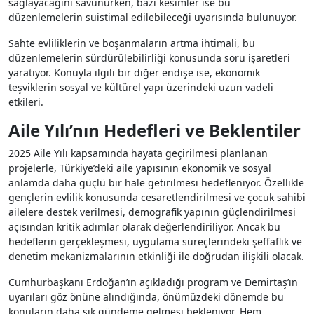
sağlayacağını savunurken, bazı kesimler ise bu
düzenlemelerin suistimal edilebileceği uyarısında bulunuyor.
Sahte evliliklerin ve boşanmaların artma ihtimali, bu
düzenlemelerin sürdürülebilirliği konusunda soru işaretleri
yaratıyor. Konuyla ilgili bir diğer endişe ise, ekonomik
teşviklerin sosyal ve kültürel yapı üzerindeki uzun vadeli
etkileri.
Aile Yılı’nın Hedefleri ve Beklentiler
2025 Aile Yılı kapsamında hayata geçirilmesi planlanan
projelerle, Türkiye’deki aile yapısının ekonomik ve sosyal
anlamda daha güçlü bir hale getirilmesi hedefleniyor. Özellikle
gençlerin evlilik konusunda cesaretlendirilmesi ve çocuk sahibi
ailelere destek verilmesi, demografik yapının güçlendirilmesi
açısından kritik adımlar olarak değerlendiriliyor. Ancak bu
hedeflerin gerçekleşmesi, uygulama süreçlerindeki şeffaflık ve
denetim mekanizmalarının etkinliği ile doğrudan ilişkili olacak.
Cumhurbaşkanı Erdoğan’ın açıkladığı program ve Demirtaş’ın
uyarıları göz önüne alındığında, önümüzdeki dönemde bu
konuların daha sık gündeme gelmesi bekleniyor. Hem