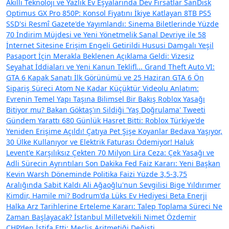
Akıllı Teknoloji ve Yazlık Ev Eşyalarında Dev Fırsatlar
SanDisk
Optimus GX Pro 850P: Konsol Fiyatını İkiye Katlayan 8TB PS5
SSD'si
Resmî Gazete'de Yayımlandı: Sinema Biletlerinde Yüzde
70 İndirim Müjdesi ve Yeni Yönetmelik
Sanal Devriye ile 58
İnternet Sitesine Erişim Engeli Getirildi
Hususi Damgalı Yeşil
Pasaport İçin Merakla Beklenen Açıklama Geldi: Vizesiz
Seyahat İddiaları ve Yeni Kanun Teklifl...
Grand Theft Auto VI:
GTA 6 Kapak Sanatı İlk Görünümü ve 25 Haziran GTA 6 Ön
Sipariş Süreci
Atom Ne Kadar Küçüktür Videolu Anlatım:
Evrenin Temel Yapı Taşına Bilimsel Bir Bakış
Roblox Yasağı
Bitiyor mu? Bakan Göktaş'ın Sildiği 'Yaş Doğrulama' Tweeti
Gündem Yarattı
680 Günlük Hasret Bitti: Roblox Türkiye'de
Yeniden Erişime Açıldı!
Çatıya Pet Şişe Koyanlar Bedava Yaşıyor,
30 Ülke Kullanıyor ve Elektrik Faturası Ödemiyor!
Haluk
Levent'e Karşılıksız Çekten 70 Milyon Lira Ceza: Çek Yasağı ve
Adli Sürecin Ayrıntıları
Son Dakika Fed Faiz Kararı: Yeni Başkan
Kevin Warsh Döneminde Politika Faizi Yüzde 3,5-3,75
Aralığında Sabit Kaldı
Ali Ağaoğlu'nun Sevgilisi Bige Yıldırımer
Kimdir, Hamile mi? Bodrum'da Lüks Ev Hediyesi
Beta Enerji
Halka Arz Tarihlerine Erteleme Kararı: Talep Toplama Süreci Ne
Zaman Başlayacak?
İstanbul Milletvekili Nimet Özdemir
CHP’den İstifa Etti: Meclis Aritmetiği Değişti