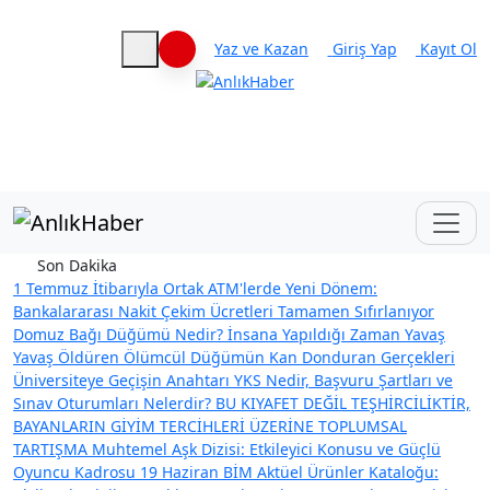
Yaz ve Kazan
Giriş Yap
Kayıt Ol
Haberleri keşfet
Son Dakika
1 Temmuz İtibarıyla Ortak ATM'lerde Yeni Dönem:
Bankalararası Nakit Çekim Ücretleri Tamamen Sıfırlanıyor
Domuz Bağı Düğümü Nedir? İnsana Yapıldığı Zaman Yavaş
Yavaş Öldüren Ölümcül Düğümün Kan Donduran Gerçekleri
Üniversiteye Geçişin Anahtarı YKS Nedir, Başvuru Şartları ve
Sınav Oturumları Nelerdir?
BU KIYAFET DEĞİL TEŞHİRCİLİKTİR,
BAYANLARIN GİYİM TERCİHLERİ ÜZERİNE TOPLUMSAL
TARTIŞMA
Muhtemel Aşk Dizisi: Etkileyici Konusu ve Güçlü
Oyuncu Kadrosu
19 Haziran BİM Aktüel Ürünler Kataloğu: