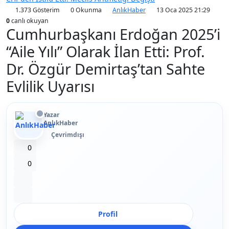
1.373 Gösterim
0 Okunma
AnlıkHaber
13 Oca 2025 21:29
0
canlı okuyan
Cumhurbaşkanı Erdoğan 2025’i
“Aile Yılı” Olarak İlan Etti: Prof.
Dr. Özgür Demirtaş’tan Sahte
Evlilik Uyarısı
Yazar
AnlıkHaber
Çevrimdışı
Beğen
0
Beğenmeme
0
Yer İmi
Paylaş
Profil