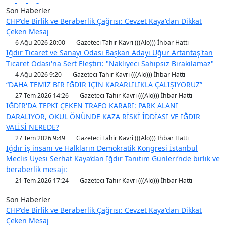
Son Haberler
CHP'de Birlik ve Beraberlik Çağrısı: Cevzet Kaya'dan Dikkat
Çeken Mesaj
6 Ağu 2026 20:00
Gazeteci Tahir Kavri (((Alo))) İhbar Hattı
Iğdır Ticaret ve Sanayi Odası Başkan Adayı Uğur Artantaş'tan
Ticaret Odası'na Sert Eleştiri: "Nakliyeci Sahipsiz Bırakılamaz"
4 Ağu 2026 9:20
Gazeteci Tahir Kavri (((Alo))) İhbar Hattı
“DAHA TEMİZ BİR IĞDIR İÇİN KARARLILIKLA ÇALIŞIYORUZ”
27 Tem 2026 14:26
Gazeteci Tahir Kavri (((Alo))) İhbar Hattı
IĞDIR'DA TEPKİ ÇEKEN TRAFO KARARI: PARK ALANI
DARALIYOR, OKUL ÖNÜNDE KAZA RİSKİ İDDİASI VE IĞDIR
VALİSİ NEREDE?
27 Tem 2026 9:49
Gazeteci Tahir Kavri (((Alo))) İhbar Hattı
Iğdır iş insanı ve Halkların Demokratik Kongresi İstanbul
Meclis Üyesi Serhat Kaya’dan Iğdır Tanıtım Günleri’nde birlik ve
beraberlik mesajı:
21 Tem 2026 17:24
Gazeteci Tahir Kavri (((Alo))) İhbar Hattı
Son Haberler
CHP'de Birlik ve Beraberlik Çağrısı: Cevzet Kaya'dan Dikkat
Çeken Mesaj