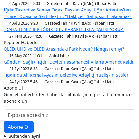
6 Ağu 2026 20:00
Gazeteci Tahir Kavri (((Alo))) İhbar Hattı
Iğdır Ticaret ve Sanayi Odası Başkan Adayı Uğur Artantaş'tan
Ticaret Odası'na Sert Eleştiri: "Nakliyeci Sahipsiz Bırakılamaz"
4 Ağu 2026 9:20
Gazeteci Tahir Kavri (((Alo))) İhbar Hattı
“DAHA TEMİZ BİR IĞDIR İÇİN KARARLILIKLA ÇALIŞIYORUZ”
27 Tem 2026 14:26
Gazeteci Tahir Kavri (((Alo))) İhbar Hattı
Popüler Haberler
QLED, UHD ve OLED Arasındaki Fark Nedir? Hangisi en iyi?
16 May 2022 11:31
AnlıkHaber
Gündem Sağlık! Iğdır Devlet Hastahanesi Allah'a Amanet Kaldı
21 Eyl 2023 8:38
Gazeteci Tahir Kavri (((Alo))) İhbar Hattı
"Iğdır'da Ali Kemal Ayaz'ın Belediye Adaylığına İlişkin Sesler
24 Eyl 2023 5:46
Gazeteci Tahir Kavri (((Alo))) İhbar Hattı
Abone Ol
Güncel haberlerden haberdar olmak için e-posta bültenimize
abone olun.
Bültenden ayrıl