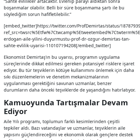
“Sahte evlilikler artacaktır. Evlenip parayı aldıktan sonra
boşanmalar olabilir. Belli bir süre boşanmama şartı ile bu
söylediğim sorun hafifletilebilir.”
[embed_twitter]https://twitter.com/ProfDemirtas/status/187879
ref_src=twsrc%5Etfw%7Ctwcamp%5Etweetembed%7Ctwterm%5E
erdogan-aile-yilini-duyurmustu-prof-dr-ozgur-demirtas-tan-
sahte-evlilik-uyarisi-110107194208[/embed_twitter]
Ekonomist Demirtaş’ın bu uyarısı, programın uygulama
süreçlerinde dikkat edilmesi gereken potansiyel risklere işaret
ediyor. Bu tür teşviklerin kötüye kullanımını önlemek için daha
sıkı düzenlemelerin ve denetim mekanizmalarının
uygulanması gerektiğini savunan uzmanlar, benzer
durumların daha önceki teşviklerde de yaşandığını hatırlatıyor.
Kamuoyunda Tartışmalar Devam
Ediyor
Aile Yılı programı, toplumun farklı kesimlerinden çeşitli
tepkiler aldı. Bazı vatandaşlar ve uzmanlar, teşviklerin aile
yapısını güçlendireceğini ve ekonomik olarak gençlere destek