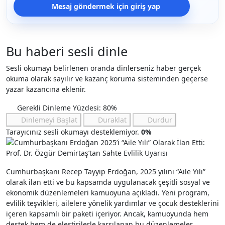
Mesaj göndermek için giriş yap
Bu haberi sesli dinle
Sesli okumayı belirlenen oranda dinlerseniz haber gerçek
okuma olarak sayılır ve kazanç koruma sisteminden geçerse
yazar kazancına eklenir.
Gerekli Dinleme Yüzdesi: 80%
Dinlemeyi Başlat
Duraklat
Durdur
Tarayıcınız sesli okumayı desteklemiyor.
0%
Cumhurbaşkanı Recep Tayyip Erdoğan, 2025 yılını “Aile Yılı”
olarak ilan etti ve bu kapsamda uygulanacak çeşitli sosyal ve
ekonomik düzenlemeleri kamuoyuna açıkladı. Yeni program,
evlilik teşvikleri, ailelere yönelik yardımlar ve çocuk desteklerini
içeren kapsamlı bir paketi içeriyor. Ancak, kamuoyunda hem
destek hem de eleştirilerle karşılanan bu düzenlemeler