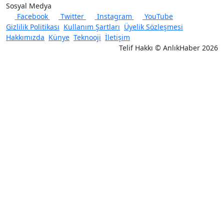
Sosyal Medya
Facebook
Twitter
Instagram
YouTube
Gizlilik Politikası
Kullanım Şartları
Üyelik Sözleşmesi
Hakkımızda
Künye
Teknooji
İletişim
Telif Hakkı © AnlıkHaber 2026