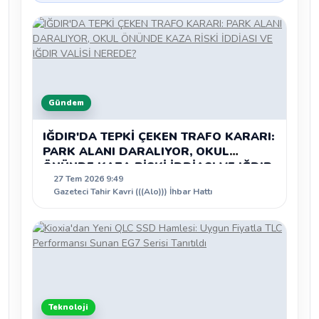
Gündem
IĞDIR'DA TEPKİ ÇEKEN TRAFO KARARI:
PARK ALANI DARALIYOR, OKUL
ÖNÜNDE KAZA RİSKİ İDDİASI VE IĞDIR
27 Tem 2026 9:49
VALİSİ NEREDE?
Gazeteci Tahir Kavri (((Alo))) İhbar Hattı
Teknoloji