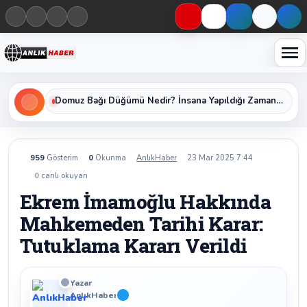
Haberleri keşfet
Domuz Bağı Düğümü Nedir? İnsana Yapıldığı Zaman Yavaş Yavaş Öldüren Ölümcül Düğümün Kan Donduran Gerçekleri
959
Gösterim
0
Okunma
AnlıkHaber
23 Mar 2025 7:44
0
canlı okuyan
Ekrem İmamoğlu Hakkında
Mahkemeden Tarihi Karar:
Tutuklama Kararı Verildi
Yazar
AnlıkHaber