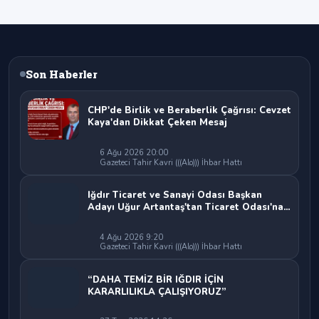
Son Haberler
CHP'de Birlik ve Beraberlik Çağrısı: Cevzet
Kaya'dan Dikkat Çeken Mesaj
6 Ağu 2026 20:00
Gazeteci Tahir Kavri (((Alo))) İhbar Hattı
Iğdır Ticaret ve Sanayi Odası Başkan
Adayı Uğur Artantaş'tan Ticaret Odası'na
Sert Eleştiri: "Nakliyeci Sahipsiz
Bırakılamaz"
4 Ağu 2026 9:20
Gazeteci Tahir Kavri (((Alo))) İhbar Hattı
“DAHA TEMİZ BİR IĞDIR İÇİN
KARARLILIKLA ÇALIŞIYORUZ”