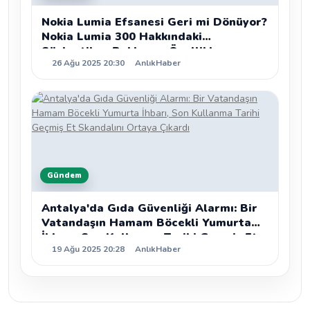
Nokia Lumia Efsanesi Geri mi Dönüyor?
Nokia Lumia 300 Hakkındaki
Söylentiler, Beklenen Özellikler ve
26 Ağu 2025 20:30
AnlıkHaber
Detaylı Analiz
Gündem
Antalya'da Gıda Güvenliği Alarmı: Bir
Vatandaşın Hamam Böcekli Yumurta
İhbarı, Son Kullanma Tarihi Geçmiş Et
19 Ağu 2025 20:28
AnlıkHaber
Skandalını Ortaya Çıkardı