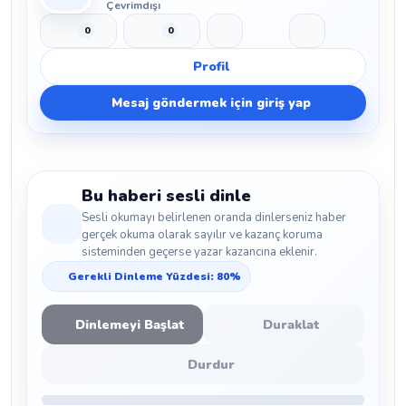
Çevrimdışı
0
0
Beğen
Beğenmeme
Yer İmi
Paylaş
Profil
Mesaj göndermek için giriş yap
Bu haberi sesli dinle
Sesli okumayı belirlenen oranda dinlerseniz haber
gerçek okuma olarak sayılır ve kazanç koruma
sisteminden geçerse yazar kazancına eklenir.
Gerekli Dinleme Yüzdesi: 80%
Dinlemeyi Başlat
Duraklat
Durdur