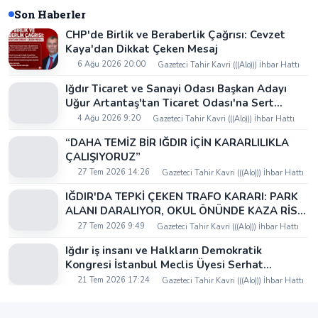
Son Haberler
CHP'de Birlik ve Beraberlik Çağrısı: Cevzet
Kaya'dan Dikkat Çeken Mesaj
6 Ağu 2026 20:00
Gazeteci Tahir Kavri (((Alo))) İhbar Hattı
Iğdır Ticaret ve Sanayi Odası Başkan Adayı
Uğur Artantaş'tan Ticaret Odası'na Sert
Eleştiri: "Nakliyeci Sahipsiz Bırakılamaz"
4 Ağu 2026 9:20
Gazeteci Tahir Kavri (((Alo))) İhbar Hattı
“DAHA TEMİZ BİR IĞDIR İÇİN KARARLILIKLA
ÇALIŞIYORUZ”
27 Tem 2026 14:26
Gazeteci Tahir Kavri (((Alo))) İhbar Hattı
IĞDIR'DA TEPKİ ÇEKEN TRAFO KARARI: PARK
ALANI DARALIYOR, OKUL ÖNÜNDE KAZA RİSKİ
İDDİASI VE IĞDIR VALİSİ NEREDE?
27 Tem 2026 9:49
Gazeteci Tahir Kavri (((Alo))) İhbar Hattı
Iğdır iş insanı ve Halkların Demokratik
Kongresi İstanbul Meclis Üyesi Serhat
Kaya’dan Iğdır Tanıtım Günleri’nde birlik ve
21 Tem 2026 17:24
Gazeteci Tahir Kavri (((Alo))) İhbar Hattı
beraberlik mesajı: