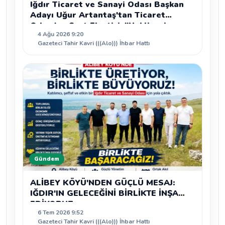
Iğdır Ticaret ve Sanayi Odası Başkan
Adayı Uğur Artantaş'tan Ticaret
Odası'na Sert Eleştiri: "Nakliyeci
4 Ağu 2026 9:20
Sahipsiz Bırakılamaz"
Gazeteci Tahir Kavri (((Alo))) İhbar Hattı
Gündem
ALİBEY KÖYÜ'NDEN GÜÇLÜ MESAJ:
IĞDIR'IN GELECEĞİNİ BİRLİKTE İNŞA
EDİYORUZ
6 Tem 2026 9:52
Gazeteci Tahir Kavri (((Alo))) İhbar Hattı