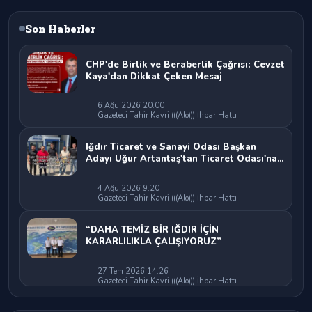
Son Haberler
CHP'de Birlik ve Beraberlik Çağrısı: Cevzet
Kaya'dan Dikkat Çeken Mesaj
6 Ağu 2026 20:00
Gazeteci Tahir Kavri (((Alo))) İhbar Hattı
Iğdır Ticaret ve Sanayi Odası Başkan
Adayı Uğur Artantaş'tan Ticaret Odası'na
Sert Eleştiri: "Nakliyeci Sahipsiz
Bırakılamaz"
4 Ağu 2026 9:20
Gazeteci Tahir Kavri (((Alo))) İhbar Hattı
“DAHA TEMİZ BİR IĞDIR İÇİN
KARARLILIKLA ÇALIŞIYORUZ”
27 Tem 2026 14:26
Gazeteci Tahir Kavri (((Alo))) İhbar Hattı