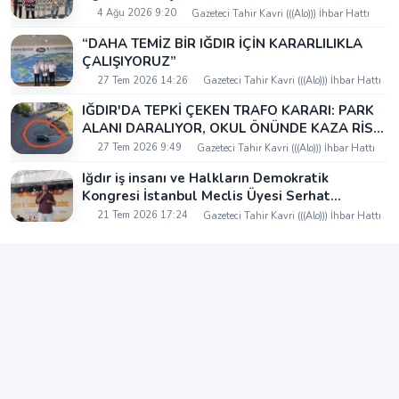
Eleştiri: "Nakliyeci Sahipsiz Bırakılamaz"
4 Ağu 2026 9:20
Gazeteci Tahir Kavri (((Alo))) İhbar Hattı
“DAHA TEMİZ BİR IĞDIR İÇİN KARARLILIKLA
ÇALIŞIYORUZ”
27 Tem 2026 14:26
Gazeteci Tahir Kavri (((Alo))) İhbar Hattı
IĞDIR'DA TEPKİ ÇEKEN TRAFO KARARI: PARK
ALANI DARALIYOR, OKUL ÖNÜNDE KAZA RİSKİ
İDDİASI VE IĞDIR VALİSİ NEREDE?
27 Tem 2026 9:49
Gazeteci Tahir Kavri (((Alo))) İhbar Hattı
Iğdır iş insanı ve Halkların Demokratik
Kongresi İstanbul Meclis Üyesi Serhat
Kaya’dan Iğdır Tanıtım Günleri’nde birlik ve
21 Tem 2026 17:24
Gazeteci Tahir Kavri (((Alo))) İhbar Hattı
beraberlik mesajı: