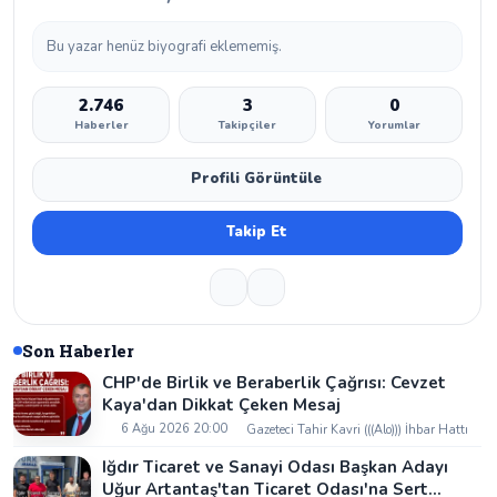
Bu yazar henüz biyografi eklememiş.
2.746
3
0
Haberler
Takipçiler
Yorumlar
Profili Görüntüle
Takip Et
Son Haberler
CHP'de Birlik ve Beraberlik Çağrısı: Cevzet
Kaya'dan Dikkat Çeken Mesaj
6 Ağu 2026 20:00
Gazeteci Tahir Kavri (((Alo))) İhbar Hattı
Iğdır Ticaret ve Sanayi Odası Başkan Adayı
Uğur Artantaş'tan Ticaret Odası'na Sert