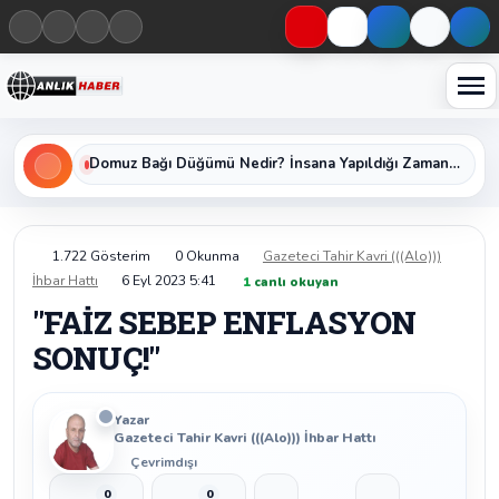
Haberleri keşfet
Üniversiteye Geçişin Anahtarı YKS Nedir, Başvuru Şartları ve Sınav Oturumları Nelerdir?
1.722 Gösterim
0 Okunma
Gazeteci Tahir Kavri (((Alo)))
İhbar Hattı
6 Eyl 2023 5:41
1
canlı okuyan
"FAİZ SEBEP ENFLASYON
SONUÇ!"
Yazar
Gazeteci Tahir Kavri (((Alo))) İhbar Hattı
Çevrimdışı
0
0