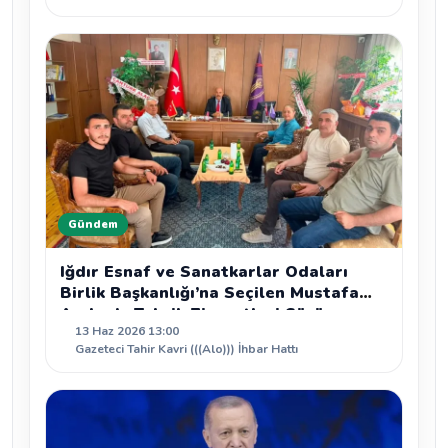
Gündem
Iğdır Esnaf ve Sanatkarlar Odaları
Birlik Başkanlığı’na Seçilen Mustafa
Arslan’a Tebrik Ziyaretleri Sürüyor
13 Haz 2026 13:00
Gazeteci Tahir Kavri (((Alo))) İhbar Hattı