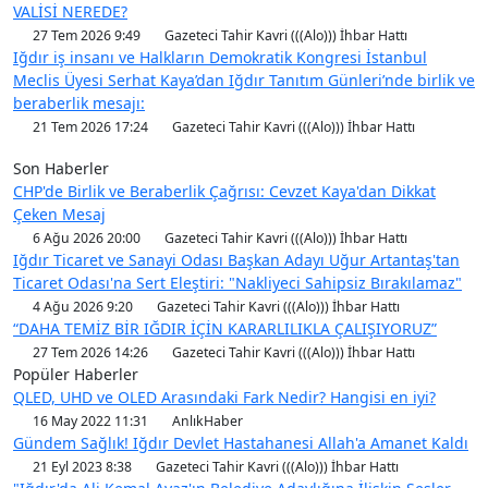
VALİSİ NEREDE?
27 Tem 2026 9:49
Gazeteci Tahir Kavri (((Alo))) İhbar Hattı
Iğdır iş insanı ve Halkların Demokratik Kongresi İstanbul
Meclis Üyesi Serhat Kaya’dan Iğdır Tanıtım Günleri’nde birlik ve
beraberlik mesajı:
21 Tem 2026 17:24
Gazeteci Tahir Kavri (((Alo))) İhbar Hattı
Son Haberler
CHP'de Birlik ve Beraberlik Çağrısı: Cevzet Kaya'dan Dikkat
Çeken Mesaj
6 Ağu 2026 20:00
Gazeteci Tahir Kavri (((Alo))) İhbar Hattı
Iğdır Ticaret ve Sanayi Odası Başkan Adayı Uğur Artantaş'tan
Ticaret Odası'na Sert Eleştiri: "Nakliyeci Sahipsiz Bırakılamaz"
4 Ağu 2026 9:20
Gazeteci Tahir Kavri (((Alo))) İhbar Hattı
“DAHA TEMİZ BİR IĞDIR İÇİN KARARLILIKLA ÇALIŞIYORUZ”
27 Tem 2026 14:26
Gazeteci Tahir Kavri (((Alo))) İhbar Hattı
Popüler Haberler
QLED, UHD ve OLED Arasındaki Fark Nedir? Hangisi en iyi?
16 May 2022 11:31
AnlıkHaber
Gündem Sağlık! Iğdır Devlet Hastahanesi Allah'a Amanet Kaldı
21 Eyl 2023 8:38
Gazeteci Tahir Kavri (((Alo))) İhbar Hattı