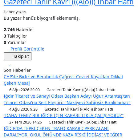
Gazeteci Tahir Kavri (((Alo))) İhbar Hattı
Haber yazarı
Bu yazar henüz biyografi eklememiş.
2.746
Haberler
3
Takipçiler
0
Yorumlar
Profili Görüntüle
Takip Et
Son Haberler
CHP'de Birlik ve Beraberlik Çağrısı: Cevzet Kaya'dan Dikkat
Çeken Mesaj
6 Ağu 2026 20:00
Gazeteci Tahir Kavri (((Alo))) İhbar Hattı
Iğdır Ticaret ve Sanayi Odası Başkan Adayı Uğur Artantaş'tan
Ticaret Odası'na Sert Eleştiri: "Nakliyeci Sahipsiz Bırakılamaz"
4 Ağu 2026 9:20
Gazeteci Tahir Kavri (((Alo))) İhbar Hattı
“DAHA TEMİZ BİR IĞDIR İÇİN KARARLILIKLA ÇALIŞIYORUZ”
27 Tem 2026 14:26
Gazeteci Tahir Kavri (((Alo))) İhbar Hattı
IĞDIR'DA TEPKİ ÇEKEN TRAFO KARARI: PARK ALANI
DARALIYOR, OKUL ÖNÜNDE KAZA RİSKİ İDDİASI VE IĞDIR