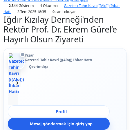
2.344
Gösterim
1
Okunma
Gazeteci Tahir Kavri (((Alo))) İhbar
Hattı
3 Tem 2025 18:35
0
canlı okuyan
Iğdır Kızılay Derneği'nden
Rektör Prof. Dr. Ekrem Gürel’e
Hayırlı Olsun Ziyareti
Yazar
Gazeteci Tahir Kavri (((Alo))) İhbar Hattı
Çevrimdışı
Beğen
1
Beğenmeme
0
Yer İmi
Paylaş
Profil
Mesaj göndermek için giriş yap