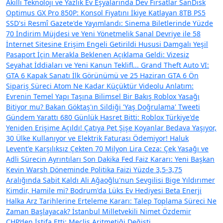
Akıllı Teknoloji ve Yazlık Ev Eşyalarında Dev Fırsatlar
SanDisk
Optimus GX Pro 850P: Konsol Fiyatını İkiye Katlayan 8TB PS5
SSD'si
Resmî Gazete'de Yayımlandı: Sinema Biletlerinde Yüzde
70 İndirim Müjdesi ve Yeni Yönetmelik
Sanal Devriye ile 58
İnternet Sitesine Erişim Engeli Getirildi
Hususi Damgalı Yeşil
Pasaport İçin Merakla Beklenen Açıklama Geldi: Vizesiz
Seyahat İddiaları ve Yeni Kanun Teklifl...
Grand Theft Auto VI:
GTA 6 Kapak Sanatı İlk Görünümü ve 25 Haziran GTA 6 Ön
Sipariş Süreci
Atom Ne Kadar Küçüktür Videolu Anlatım:
Evrenin Temel Yapı Taşına Bilimsel Bir Bakış
Roblox Yasağı
Bitiyor mu? Bakan Göktaş'ın Sildiği 'Yaş Doğrulama' Tweeti
Gündem Yarattı
680 Günlük Hasret Bitti: Roblox Türkiye'de
Yeniden Erişime Açıldı!
Çatıya Pet Şişe Koyanlar Bedava Yaşıyor,
30 Ülke Kullanıyor ve Elektrik Faturası Ödemiyor!
Haluk
Levent'e Karşılıksız Çekten 70 Milyon Lira Ceza: Çek Yasağı ve
Adli Sürecin Ayrıntıları
Son Dakika Fed Faiz Kararı: Yeni Başkan
Kevin Warsh Döneminde Politika Faizi Yüzde 3,5-3,75
Aralığında Sabit Kaldı
Ali Ağaoğlu'nun Sevgilisi Bige Yıldırımer
Kimdir, Hamile mi? Bodrum'da Lüks Ev Hediyesi
Beta Enerji
Halka Arz Tarihlerine Erteleme Kararı: Talep Toplama Süreci Ne
Zaman Başlayacak?
İstanbul Milletvekili Nimet Özdemir
CHP’den İstifa Etti: Meclis Aritmetiği Değişti