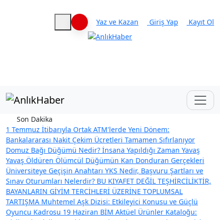
Yaz ve Kazan
Giriş Yap
Kayıt Ol
Haberleri keşfet
Son Dakika
1 Temmuz İtibarıyla Ortak ATM'lerde Yeni Dönem:
Bankalararası Nakit Çekim Ücretleri Tamamen Sıfırlanıyor
Domuz Bağı Düğümü Nedir? İnsana Yapıldığı Zaman Yavaş
Yavaş Öldüren Ölümcül Düğümün Kan Donduran Gerçekleri
Üniversiteye Geçişin Anahtarı YKS Nedir, Başvuru Şartları ve
Sınav Oturumları Nelerdir?
BU KIYAFET DEĞİL TEŞHİRCİLİKTİR,
BAYANLARIN GİYİM TERCİHLERİ ÜZERİNE TOPLUMSAL
TARTIŞMA
Muhtemel Aşk Dizisi: Etkileyici Konusu ve Güçlü
Oyuncu Kadrosu
19 Haziran BİM Aktüel Ürünler Kataloğu: