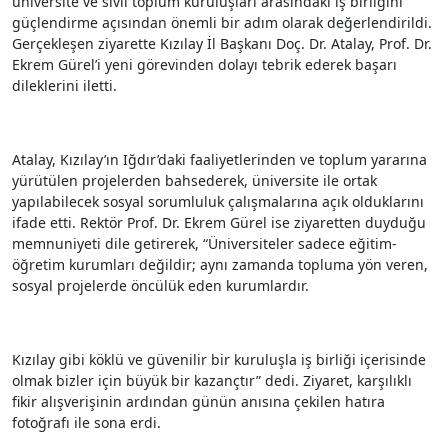
üniversite ve sivil toplum kuruluşları arasındaki iş birliğini
güçlendirme açısından önemli bir adım olarak değerlendirildi.
Gerçekleşen ziyarette Kızılay İl Başkanı Doç. Dr. Atalay, Prof. Dr.
Ekrem Gürel’i yeni görevinden dolayı tebrik ederek başarı
dileklerini iletti.
Atalay, Kızılay’ın Iğdır’daki faaliyetlerinden ve toplum yararına
yürütülen projelerden bahsederek, üniversite ile ortak
yapılabilecek sosyal sorumluluk çalışmalarına açık olduklarını
ifade etti. Rektör Prof. Dr. Ekrem Gürel ise ziyaretten duyduğu
memnuniyeti dile getirerek, “Üniversiteler sadece eğitim-
öğretim kurumları değildir; aynı zamanda topluma yön veren,
sosyal projelerde öncülük eden kurumlardır.
Kızılay gibi köklü ve güvenilir bir kuruluşla iş birliği içerisinde
olmak bizler için büyük bir kazançtır” dedi. Ziyaret, karşılıklı
fikir alışverişinin ardından günün anısına çekilen hatıra
fotoğrafı ile sona erdi.