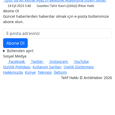
"Iğdır'da Ali Kemal Ayaz'ın Belediye Adaylığına İlişkin Sesler
24 Eyl 2023 5:46
Gazeteci Tahir Kavri (((Alo))) İhbar Hattı
Abone Ol
Güncel haberlerden haberdar olmak için e-posta bültenimize
abone olun.
Bültenden ayrıl
Sosyal Medya
Facebook
Twitter
Instagram
YouTube
Gizlilik Politikası
Kullanım Şartları
Üyelik Sözleşmesi
Hakkımızda
Künye
Teknooji
İletişim
Telif Hakkı © AnlıkHaber 2026