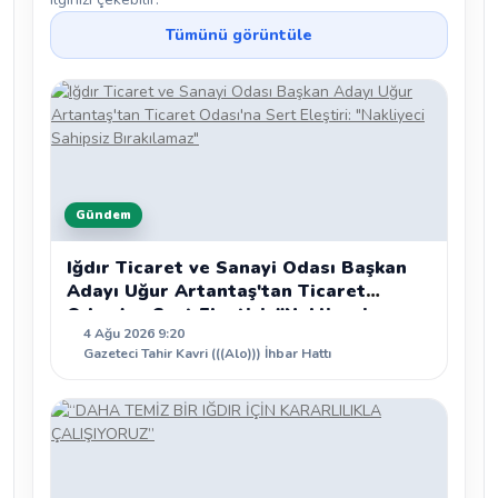
Tümünü görüntüle
Gündem
Iğdır Ticaret ve Sanayi Odası Başkan
Adayı Uğur Artantaş'tan Ticaret
Odası'na Sert Eleştiri: "Nakliyeci
4 Ağu 2026 9:20
Sahipsiz Bırakılamaz"
Gazeteci Tahir Kavri (((Alo))) İhbar Hattı