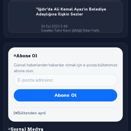
"Iğdır'da Ali Kemal Ayaz'ın Belediye
Adaylığına İlişkin Sesler
24 Eyl 2023 5:46
Gazeteci Tahir Kavri (((Alo))) İhbar Hattı
Abone Ol
Güncel haberlerden haberdar olmak için e-posta bültenimize
abone olun.
Bültenden ayrıl
Sosyal Medya