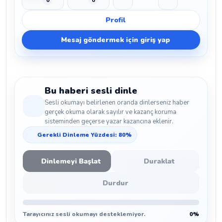
0
0
Beğen
Beğenmeme
Yer İmi
Paylaş
Profil
Mesaj göndermek için giriş yap
Bu haberi sesli dinle
Sesli okumayı belirlenen oranda dinlerseniz haber
gerçek okuma olarak sayılır ve kazanç koruma
sisteminden geçerse yazar kazancına eklenir.
Gerekli Dinleme Yüzdesi: 80%
Dinlemeyi Başlat
Duraklat
Durdur
Tarayıcınız sesli okumayı desteklemiyor.
0%