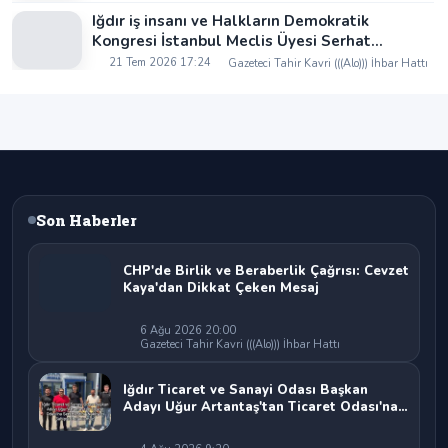
Iğdır iş insanı ve Halkların Demokratik
Kongresi İstanbul Meclis Üyesi Serhat
Kaya’dan Iğdır Tanıtım Günleri’nde birlik ve
21 Tem 2026 17:24
Gazeteci Tahir Kavri (((Alo))) İhbar Hattı
beraberlik mesajı:
Son Haberler
CHP'de Birlik ve Beraberlik Çağrısı: Cevzet
Kaya'dan Dikkat Çeken Mesaj
6 Ağu 2026 20:00
Gazeteci Tahir Kavri (((Alo))) İhbar Hattı
Iğdır Ticaret ve Sanayi Odası Başkan
Adayı Uğur Artantaş'tan Ticaret Odası'na
Sert Eleştiri: "Nakliyeci Sahipsiz
Bırakılamaz"