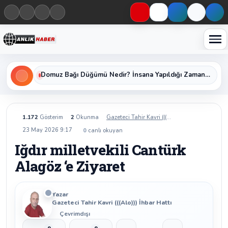
Haberleri keşfet
Domuz Bağı Düğümü Nedir? İnsana Yapıldığı Zaman Yavaş Yavaş Öldüren Ölümcül Düğümün Kan Donduran Gerçekleri
1.172
Gösterim
2
Okunma
Gazeteci Tahir Kavri (((Alo))) İhbar Hattı
23 May 2026 9:17
0
canlı okuyan
Iğdır milletvekili Cantürk
Alagöz ‘e Ziyaret
Yazar
Gazeteci Tahir Kavri (((Alo))) İhbar Hattı
Çevrimdışı