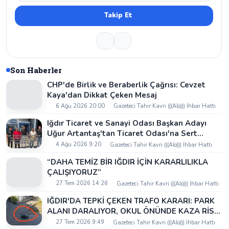
Takip Et
Son Haberler
CHP'de Birlik ve Beraberlik Çağrısı: Cevzet
Kaya'dan Dikkat Çeken Mesaj
6 Ağu 2026 20:00
Gazeteci Tahir Kavri (((Alo))) İhbar Hattı
Iğdır Ticaret ve Sanayi Odası Başkan Adayı
Uğur Artantaş'tan Ticaret Odası'na Sert
Eleştiri: "Nakliyeci Sahipsiz Bırakılamaz"
4 Ağu 2026 9:20
Gazeteci Tahir Kavri (((Alo))) İhbar Hattı
“DAHA TEMİZ BİR IĞDIR İÇİN KARARLILIKLA
ÇALIŞIYORUZ”
27 Tem 2026 14:26
Gazeteci Tahir Kavri (((Alo))) İhbar Hattı
IĞDIR'DA TEPKİ ÇEKEN TRAFO KARARI: PARK
ALANI DARALIYOR, OKUL ÖNÜNDE KAZA RİSKİ
İDDİASI VE IĞDIR VALİSİ NEREDE?
27 Tem 2026 9:49
Gazeteci Tahir Kavri (((Alo))) İhbar Hattı