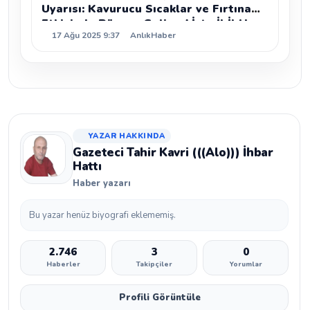
Uyarısı: Kavurucu Sıcaklar ve Fırtına
Etkisinde Rüzgar Geliyor! İşte İl İl Hava
17 Ağu 2025 9:37
AnlıkHaber
Durumu
YAZAR HAKKINDA
Gazeteci Tahir Kavri (((Alo))) İhbar
Hattı
Haber yazarı
Bu yazar henüz biyografi eklememiş.
2.746
3
0
Haberler
Takipçiler
Yorumlar
Profili Görüntüle