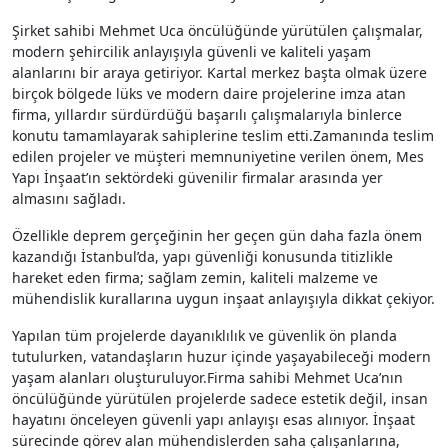
Şirket sahibi Mehmet Uca öncülüğünde yürütülen çalışmalar,
modern şehircilik anlayışıyla güvenli ve kaliteli yaşam
alanlarını bir araya getiriyor. Kartal merkez başta olmak üzere
birçok bölgede lüks ve modern daire projelerine imza atan
firma, yıllardır sürdürdüğü başarılı çalışmalarıyla binlerce
konutu tamamlayarak sahiplerine teslim etti.
Zamanında teslim
edilen projeler ve müşteri memnuniyetine verilen önem, Mes
Yapı İnşaat’ın sektördeki güvenilir firmalar arasında yer
almasını sağladı.
Özellikle deprem gerçeğinin her geçen gün daha fazla önem
kazandığı İstanbul’da, yapı güvenliği konusunda titizlikle
hareket eden firma; sağlam zemin, kaliteli malzeme ve
mühendislik kurallarına uygun inşaat anlayışıyla dikkat çekiyor.
Yapılan tüm projelerde dayanıklılık ve güvenlik ön planda
tutulurken, vatandaşların huzur içinde yaşayabileceği modern
yaşam alanları oluşturuluyor.
Firma sahibi Mehmet Uca’nın
öncülüğünde yürütülen projelerde sadece estetik değil, insan
hayatını önceleyen güvenli yapı anlayışı esas alınıyor. İnşaat
sürecinde görev alan mühendislerden saha çalışanlarına,