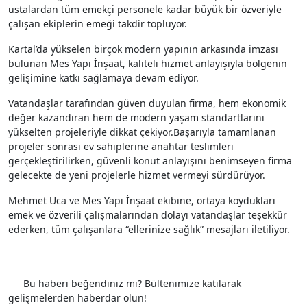
ustalardan tüm emekçi personele kadar büyük bir özveriyle
çalışan ekiplerin emeği takdir topluyor.
Kartal’da yükselen birçok modern yapının arkasında imzası
bulunan Mes Yapı İnşaat, kaliteli hizmet anlayışıyla bölgenin
gelişimine katkı sağlamaya devam ediyor.
Vatandaşlar tarafından güven duyulan firma, hem ekonomik
değer kazandıran hem de modern yaşam standartlarını
yükselten projeleriyle dikkat çekiyor.
Başarıyla tamamlanan
projeler sonrası ev sahiplerine anahtar teslimleri
gerçekleştirilirken, güvenli konut anlayışını benimseyen firma
gelecekte de yeni projelerle hizmet vermeyi sürdürüyor.
Mehmet Uca ve Mes Yapı İnşaat ekibine, ortaya koydukları
emek ve özverili çalışmalarından dolayı vatandaşlar teşekkür
ederken, tüm çalışanlara “ellerinize sağlık” mesajları iletiliyor.
Etiketler
Sağlık
Ekonomi
Deprem
Mes Yapı Nşaat
Mes Yapı
Yapı Nşaat
Mehmet Uca
Mehmet Uca Mes
Bu haberi beğendiniz mi? Bültenimize katılarak
gelişmelerden haberdar olun!