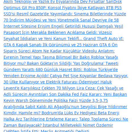
Akıllı Teknoloji ve Yazlık Ev Eşyalarında Dev Fırsatlar
SanDisk
Optimus GX Pro 850P: Konsol Fiyatını İkiye Katlayan 8TB PS5
SSD'si
Resmî Gazete'de Yayımlandı: Sinema Biletlerinde Yüzde
70 İndirim Müjdesi ve Yeni Yönetmelik
Sanal Devriye ile 58
İnternet Sitesine Erişim Engeli Getirildi
Hususi Damgalı Yeşil
Pasaport İçin Merakla Beklenen Açıklama Geldi: Vizesiz
Seyahat İddiaları ve Yeni Kanun Teklifl...
Grand Theft Auto VI:
GTA 6 Kapak Sanatı İlk Görünümü ve 25 Haziran GTA 6 Ön
Sipariş Süreci
Atom Ne Kadar Küçüktür Videolu Anlatım:
Evrenin Temel Yapı Taşına Bilimsel Bir Bakış
Roblox Yasağı
Bitiyor mu? Bakan Göktaş'ın Sildiği 'Yaş Doğrulama' Tweeti
Gündem Yarattı
680 Günlük Hasret Bitti: Roblox Türkiye'de
Yeniden Erişime Açıldı!
Çatıya Pet Şişe Koyanlar Bedava Yaşıyor,
30 Ülke Kullanıyor ve Elektrik Faturası Ödemiyor!
Haluk
Levent'e Karşılıksız Çekten 70 Milyon Lira Ceza: Çek Yasağı ve
Adli Sürecin Ayrıntıları
Son Dakika Fed Faiz Kararı: Yeni Başkan
Kevin Warsh Döneminde Politika Faizi Yüzde 3,5-3,75
Aralığında Sabit Kaldı
Ali Ağaoğlu'nun Sevgilisi Bige Yıldırımer
Kimdir, Hamile mi? Bodrum'da Lüks Ev Hediyesi
Beta Enerji
Halka Arz Tarihlerine Erteleme Kararı: Talep Toplama Süreci Ne
Zaman Başlayacak?
İstanbul Milletvekili Nimet Özdemir
CHP’den İstifa Etti: Meclis Aritmetiği Değişti