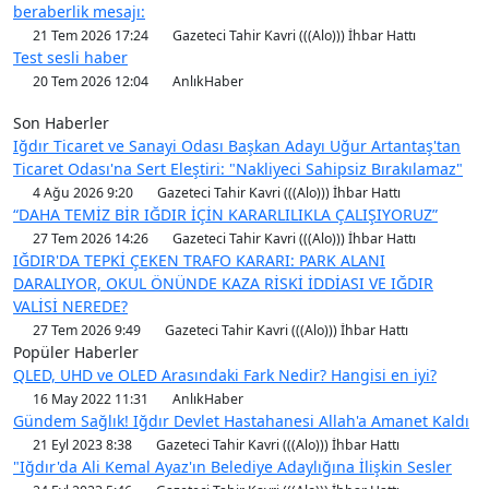
beraberlik mesajı:
21 Tem 2026 17:24
Gazeteci Tahir Kavri (((Alo))) İhbar Hattı
Test sesli haber
20 Tem 2026 12:04
AnlıkHaber
Son Haberler
Iğdır Ticaret ve Sanayi Odası Başkan Adayı Uğur Artantaş'tan
Ticaret Odası'na Sert Eleştiri: "Nakliyeci Sahipsiz Bırakılamaz"
4 Ağu 2026 9:20
Gazeteci Tahir Kavri (((Alo))) İhbar Hattı
“DAHA TEMİZ BİR IĞDIR İÇİN KARARLILIKLA ÇALIŞIYORUZ”
27 Tem 2026 14:26
Gazeteci Tahir Kavri (((Alo))) İhbar Hattı
IĞDIR'DA TEPKİ ÇEKEN TRAFO KARARI: PARK ALANI
DARALIYOR, OKUL ÖNÜNDE KAZA RİSKİ İDDİASI VE IĞDIR
VALİSİ NEREDE?
27 Tem 2026 9:49
Gazeteci Tahir Kavri (((Alo))) İhbar Hattı
Popüler Haberler
QLED, UHD ve OLED Arasındaki Fark Nedir? Hangisi en iyi?
16 May 2022 11:31
AnlıkHaber
Gündem Sağlık! Iğdır Devlet Hastahanesi Allah'a Amanet Kaldı
21 Eyl 2023 8:38
Gazeteci Tahir Kavri (((Alo))) İhbar Hattı
"Iğdır'da Ali Kemal Ayaz'ın Belediye Adaylığına İlişkin Sesler