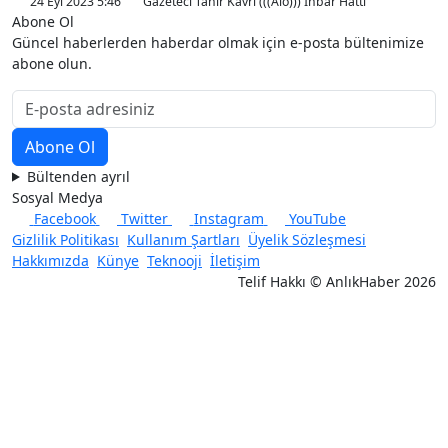
24 Eyl 2023 5:46
Gazeteci Tahir Kavri (((Alo))) İhbar Hattı
Abone Ol
Güncel haberlerden haberdar olmak için e-posta bültenimize
abone olun.
Bültenden ayrıl
Sosyal Medya
Facebook
Twitter
Instagram
YouTube
Gizlilik Politikası
Kullanım Şartları
Üyelik Sözleşmesi
Hakkımızda
Künye
Teknooji
İletişim
Telif Hakkı © AnlıkHaber 2026