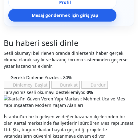
Profil
Mesaj göndermek için giriş yap
Bu haberi sesli dinle
Sesli okumayı belirlenen oranda dinlerseniz haber gerçek
okuma olarak sayılır ve kazanç koruma sisteminden geçerse
yazar kazancına eklenir.
Gerekli Dinleme Yüzdesi: 80%
Dinlemeyi Başlat
Duraklat
Durdur
Tarayıcınız sesli okumayı desteklemiyor.
0%
İstanbul’un hızla gelişen ve değer kazanan ilçelerinden biri
olan Kartal merkezinde faaliyetlerini sürdüren Mes Yapı İnşaat
Ltd. Şti., bugüne kadar hayata geçirdiği projelerle
vatandaşların güvenini kazanmaya devam ediyor.