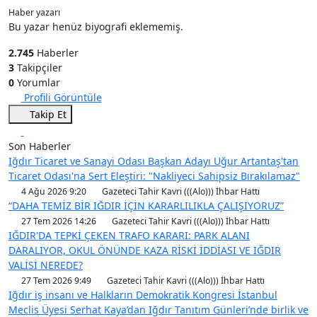
Haber yazarı
Bu yazar henüz biyografi eklememiş.
2.745
Haberler
3
Takipçiler
0
Yorumlar
Profili Görüntüle
Takip Et
Son Haberler
Iğdır Ticaret ve Sanayi Odası Başkan Adayı Uğur Artantaş'tan
Ticaret Odası'na Sert Eleştiri: "Nakliyeci Sahipsiz Bırakılamaz"
4 Ağu 2026 9:20
Gazeteci Tahir Kavri (((Alo))) İhbar Hattı
“DAHA TEMİZ BİR IĞDIR İÇİN KARARLILIKLA ÇALIŞIYORUZ”
27 Tem 2026 14:26
Gazeteci Tahir Kavri (((Alo))) İhbar Hattı
IĞDIR'DA TEPKİ ÇEKEN TRAFO KARARI: PARK ALANI
DARALIYOR, OKUL ÖNÜNDE KAZA RİSKİ İDDİASI VE IĞDIR
VALİSİ NEREDE?
27 Tem 2026 9:49
Gazeteci Tahir Kavri (((Alo))) İhbar Hattı
Iğdır iş insanı ve Halkların Demokratik Kongresi İstanbul
Meclis Üyesi Serhat Kaya’dan Iğdır Tanıtım Günleri’nde birlik ve