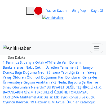
Yaz ve Kazan
Giriş Yap
Kayıt Ol
Haberleri keşfet
Son Dakika
1 Temmuz İtibarıyla Ortak ATM'lerde Yeni Dönem:
Bankalararası Nakit Çekim Ücretleri Tamamen Sıfırlanıyor
Domuz Bağı Düğümü Nedir? İnsana Yapıldığı Zaman Yavaş
Yavaş Öldüren Ölümcül Düğümün Kan Donduran Gerçekleri
Üniversiteye Geçişin Anahtarı YKS Nedir, Başvuru Şartları ve
Sınav Oturumları Nelerdir?
BU KIYAFET DEĞİL TEŞHİRCİLİKTİR,
BAYANLARIN GİYİM TERCİHLERİ ÜZERİNE TOPLUMSAL
TARTIŞMA
Muhtemel Aşk Dizisi: Etkileyici Konusu ve Güçlü
Oyuncu Kadrosu
19 Haziran BİM Aktüel Ürünler Kataloğu: