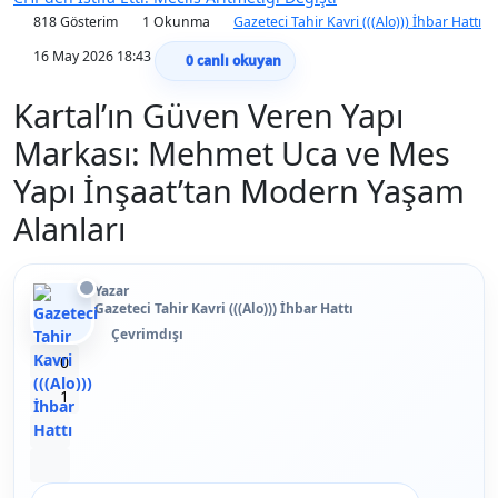
818 Gösterim
1 Okunma
Gazeteci Tahir Kavri (((Alo))) İhbar Hattı
16 May 2026 18:43
0
canlı okuyan
Kartal’ın Güven Veren Yapı
Markası: Mehmet Uca ve Mes
Yapı İnşaat’tan Modern Yaşam
Alanları
Yazar
Gazeteci Tahir Kavri (((Alo))) İhbar Hattı
Çevrimdışı
Beğen
0
Beğenmeme
1
Yer İmi
Paylaş