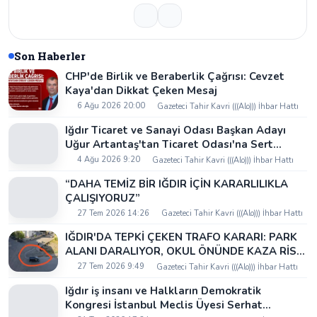
Son Haberler
CHP'de Birlik ve Beraberlik Çağrısı: Cevzet
Kaya'dan Dikkat Çeken Mesaj
6 Ağu 2026 20:00
Gazeteci Tahir Kavri (((Alo))) İhbar Hattı
Iğdır Ticaret ve Sanayi Odası Başkan Adayı
Uğur Artantaş'tan Ticaret Odası'na Sert
Eleştiri: "Nakliyeci Sahipsiz Bırakılamaz"
4 Ağu 2026 9:20
Gazeteci Tahir Kavri (((Alo))) İhbar Hattı
“DAHA TEMİZ BİR IĞDIR İÇİN KARARLILIKLA
ÇALIŞIYORUZ”
27 Tem 2026 14:26
Gazeteci Tahir Kavri (((Alo))) İhbar Hattı
IĞDIR'DA TEPKİ ÇEKEN TRAFO KARARI: PARK
ALANI DARALIYOR, OKUL ÖNÜNDE KAZA RİSKİ
İDDİASI VE IĞDIR VALİSİ NEREDE?
27 Tem 2026 9:49
Gazeteci Tahir Kavri (((Alo))) İhbar Hattı
Iğdır iş insanı ve Halkların Demokratik
Kongresi İstanbul Meclis Üyesi Serhat