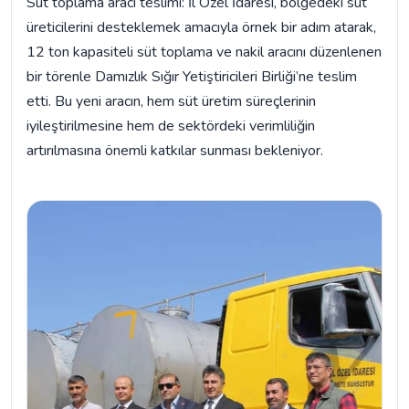
Süt toplama aracı teslimi: İl Özel İdaresi, bölgedeki süt
üreticilerini desteklemek amacıyla örnek bir adım atarak,
12 ton kapasiteli süt toplama ve nakil aracını düzenlenen
bir törenle Damızlık Sığır Yetiştiricileri Birliği’ne teslim
etti. Bu yeni aracın, hem süt üretim süreçlerinin
iyileştirilmesine hem de sektördeki verimliliğin
artırılmasına önemli katkılar sunması bekleniyor.