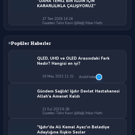
“DAHA TEMİZ BİR IĞDIR İÇİN
KARARLILIKLA ÇALIŞIYORUZ”
27 Tem 2026 14:26
Gazeteci Tahir Kavri (((Alo))) İhbar Hattı
Popüler Haberler
QLED, UHD ve OLED Arasındaki Fark
Nedir? Hangisi en iyi?
16 May 2022 11:31
AnlıkHaber
Gündem Sağlık! Iğdır Devlet Hastahanesi
Allah'a Amanet Kaldı
21 Eyl 2023 8:38
Gazeteci Tahir Kavri (((Alo))) İhbar Hattı
"Iğdır'da Ali Kemal Ayaz'ın Belediye
Adaylığına İlişkin Sesler