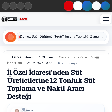
Haberleri keşfet
Domuz Bağı Düğümü Nedir? İnsana Yapıldığı Zaman Yavaş Yavaş Öldüren Ölümcül Düğümün Kan Donduran Gerçekleri
1.677 Gösterim
1 Okunma
Gazeteci Tahir Kavri (((Alo)))
İhbar Hattı
24 Eyl 2024 10:27
0
canlı okuyan
İl Özel İdaresi’nden Süt
Üreticilerine 12 Tonluk Süt
Toplama ve Nakil Aracı
Desteği
Yazar