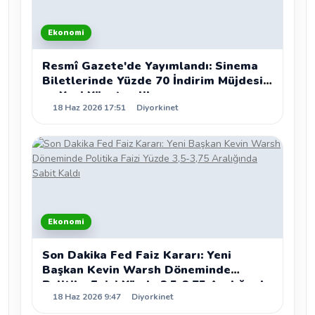
Ekonomi
Resmî Gazete'de Yayımlandı: Sinema
Biletlerinde Yüzde 70 İndirim Müjdesi
ve Yeni Yönetmelik
18 Haz 2026 17:51
Diyorkinet
Ekonomi
Son Dakika Fed Faiz Kararı: Yeni
Başkan Kevin Warsh Döneminde
Politika Faizi Yüzde 3,5-3,75 Aralığında
18 Haz 2026 9:47
Diyorkinet
Sabit Kaldı