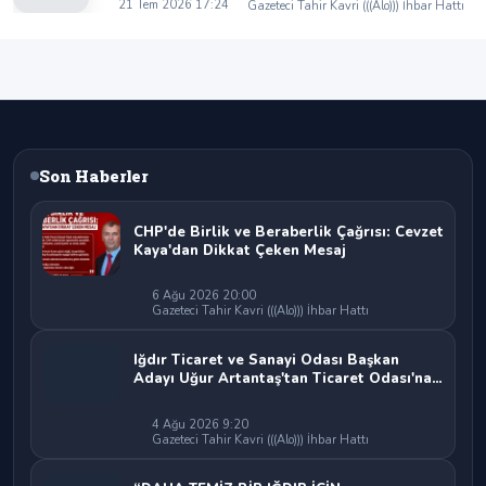
Kaya’dan Iğdır Tanıtım Günleri’nde birlik ve
21 Tem 2026 17:24
Gazeteci Tahir Kavri (((Alo))) İhbar Hattı
beraberlik mesajı:
Son Haberler
CHP'de Birlik ve Beraberlik Çağrısı: Cevzet
Kaya'dan Dikkat Çeken Mesaj
6 Ağu 2026 20:00
Gazeteci Tahir Kavri (((Alo))) İhbar Hattı
Iğdır Ticaret ve Sanayi Odası Başkan
Adayı Uğur Artantaş'tan Ticaret Odası'na
Sert Eleştiri: "Nakliyeci Sahipsiz
Bırakılamaz"
4 Ağu 2026 9:20
Gazeteci Tahir Kavri (((Alo))) İhbar Hattı