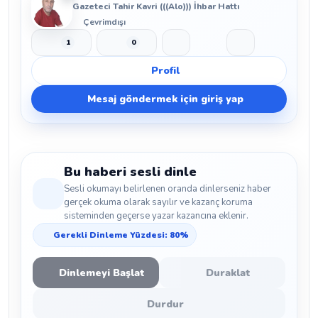
Gazeteci Tahir Kavri (((Alo))) İhbar Hattı
Çevrimdışı
1
0
Beğen
Beğenmeme
Yer İmi
Paylaş
Profil
Mesaj göndermek için giriş yap
Bu haberi sesli dinle
Sesli okumayı belirlenen oranda dinlerseniz haber
gerçek okuma olarak sayılır ve kazanç koruma
sisteminden geçerse yazar kazancına eklenir.
Gerekli Dinleme Yüzdesi: 80%
Dinlemeyi Başlat
Duraklat
Durdur