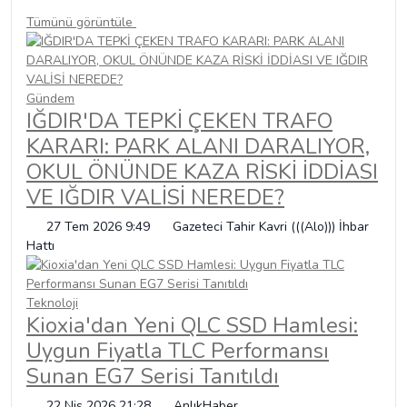
Tümünü görüntüle
Gündem
IĞDIR'DA TEPKİ ÇEKEN TRAFO
KARARI: PARK ALANI DARALIYOR,
OKUL ÖNÜNDE KAZA RİSKİ İDDİASI
VE IĞDIR VALİSİ NEREDE?
27 Tem 2026 9:49
Gazeteci Tahir Kavri (((Alo))) İhbar
Hattı
Teknoloji
Kioxia'dan Yeni QLC SSD Hamlesi:
Uygun Fiyatla TLC Performansı
Sunan EG7 Serisi Tanıtıldı
22 Nis 2026 21:28
AnlıkHaber