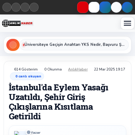
Haberleri keşfet
Üniversiteye Geçişin Anahtarı YKS Nedir, Başvuru Şartları ve Sınav Oturumları Nelerdir?
614 Gösterim
0 Okunma
AnlıkHaber
22 Mar 2025 19:17
0
canlı okuyan
İstanbul'da Eylem Yasağı
Uzatıldı, Şehir Giriş
Çıkışlarına Kısıtlama
Getirildi
Yazar