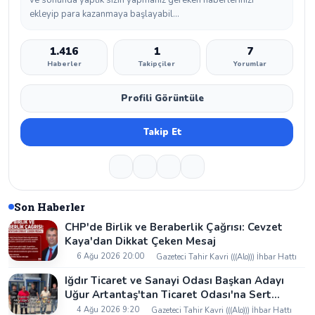
ve sonunda yaptık sizin yapmanız gereken haberlerinizi
ekleyip para kazanmaya başlayabil...
1.416
1
7
Haberler
Takipçiler
Yorumlar
Profili Görüntüle
Takip Et
Son Haberler
CHP'de Birlik ve Beraberlik Çağrısı: Cevzet
Kaya'dan Dikkat Çeken Mesaj
6 Ağu 2026 20:00
Gazeteci Tahir Kavri (((Alo))) İhbar Hattı
Iğdır Ticaret ve Sanayi Odası Başkan Adayı
Uğur Artantaş'tan Ticaret Odası'na Sert
Eleştiri: "Nakliyeci Sahipsiz Bırakılamaz"
4 Ağu 2026 9:20
Gazeteci Tahir Kavri (((Alo))) İhbar Hattı