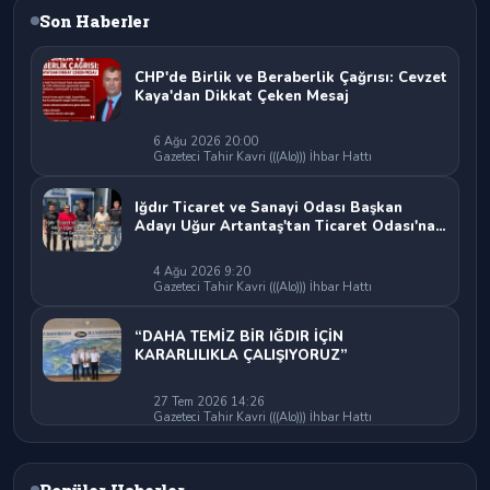
Son Haberler
CHP'de Birlik ve Beraberlik Çağrısı: Cevzet
Kaya'dan Dikkat Çeken Mesaj
6 Ağu 2026 20:00
Gazeteci Tahir Kavri (((Alo))) İhbar Hattı
Iğdır Ticaret ve Sanayi Odası Başkan
Adayı Uğur Artantaş'tan Ticaret Odası'na
Sert Eleştiri: "Nakliyeci Sahipsiz
Bırakılamaz"
4 Ağu 2026 9:20
Gazeteci Tahir Kavri (((Alo))) İhbar Hattı
“DAHA TEMİZ BİR IĞDIR İÇİN
KARARLILIKLA ÇALIŞIYORUZ”
27 Tem 2026 14:26
Gazeteci Tahir Kavri (((Alo))) İhbar Hattı
Popüler Haberler