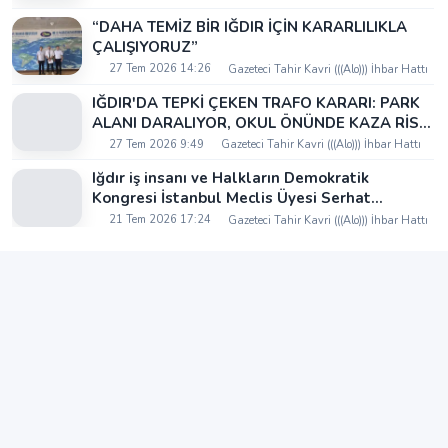
“DAHA TEMİZ BİR IĞDIR İÇİN KARARLILIKLA
ÇALIŞIYORUZ”
27 Tem 2026 14:26
Gazeteci Tahir Kavri (((Alo))) İhbar Hattı
IĞDIR'DA TEPKİ ÇEKEN TRAFO KARARI: PARK
ALANI DARALIYOR, OKUL ÖNÜNDE KAZA RİSKİ
İDDİASI VE IĞDIR VALİSİ NEREDE?
27 Tem 2026 9:49
Gazeteci Tahir Kavri (((Alo))) İhbar Hattı
Iğdır iş insanı ve Halkların Demokratik
Kongresi İstanbul Meclis Üyesi Serhat
Kaya’dan Iğdır Tanıtım Günleri’nde birlik ve
21 Tem 2026 17:24
Gazeteci Tahir Kavri (((Alo))) İhbar Hattı
beraberlik mesajı: