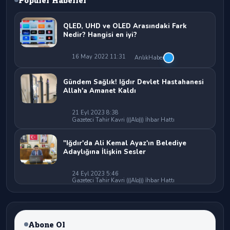
QLED, UHD ve OLED Arasındaki Fark
Nedir? Hangisi en iyi?
16 May 2022 11:31
AnlıkHaber
Gündem Sağlık! Iğdır Devlet Hastahanesi
Allah'a Amanet Kaldı
21 Eyl 2023 8:38
Gazeteci Tahir Kavri (((Alo))) İhbar Hattı
"Iğdır'da Ali Kemal Ayaz'ın Belediye
Adaylığına İlişkin Sesler
24 Eyl 2023 5:46
Gazeteci Tahir Kavri (((Alo))) İhbar Hattı
Abone Ol