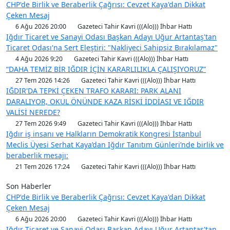
CHP'de Birlik ve Beraberlik Çağrısı: Cevzet Kaya'dan Dikkat
Çeken Mesaj
6 Ağu 2026 20:00
Gazeteci Tahir Kavri (((Alo))) İhbar Hattı
Iğdır Ticaret ve Sanayi Odası Başkan Adayı Uğur Artantaş'tan
Ticaret Odası'na Sert Eleştiri: "Nakliyeci Sahipsiz Bırakılamaz"
4 Ağu 2026 9:20
Gazeteci Tahir Kavri (((Alo))) İhbar Hattı
“DAHA TEMİZ BİR IĞDIR İÇİN KARARLILIKLA ÇALIŞIYORUZ”
27 Tem 2026 14:26
Gazeteci Tahir Kavri (((Alo))) İhbar Hattı
IĞDIR'DA TEPKİ ÇEKEN TRAFO KARARI: PARK ALANI
DARALIYOR, OKUL ÖNÜNDE KAZA RİSKİ İDDİASI VE IĞDIR
VALİSİ NEREDE?
27 Tem 2026 9:49
Gazeteci Tahir Kavri (((Alo))) İhbar Hattı
Iğdır iş insanı ve Halkların Demokratik Kongresi İstanbul
Meclis Üyesi Serhat Kaya’dan Iğdır Tanıtım Günleri’nde birlik ve
beraberlik mesajı:
21 Tem 2026 17:24
Gazeteci Tahir Kavri (((Alo))) İhbar Hattı
Son Haberler
CHP'de Birlik ve Beraberlik Çağrısı: Cevzet Kaya'dan Dikkat
Çeken Mesaj
6 Ağu 2026 20:00
Gazeteci Tahir Kavri (((Alo))) İhbar Hattı
Iğdır Ticaret ve Sanayi Odası Başkan Adayı Uğur Artantaş'tan