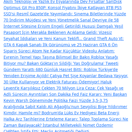
Akıllı Teknoloji ve Yazlık Ev Eşyalarında Dev Fırsatlar
SanDisk
Optimus GX Pro 850P: Konsol Fiyatını İkiye Katlayan 8TB PS5
SSD'si
Resmî Gazete'de Yayımlandı: Sinema Biletlerinde Yüzde
70 İndirim Müjdesi ve Yeni Yönetmelik
Sanal Devriye ile 58
İnternet Sitesine Erişim Engeli Getirildi
Hususi Damgalı Yeşil
Pasaport İçin Merakla Beklenen Açıklama Geldi: Vizesiz
Seyahat İddiaları ve Yeni Kanun Teklifl...
Grand Theft Auto VI:
GTA 6 Kapak Sanatı İlk Görünümü ve 25 Haziran GTA 6 Ön
Sipariş Süreci
Atom Ne Kadar Küçüktür Videolu Anlatım:
Evrenin Temel Yapı Taşına Bilimsel Bir Bakış
Roblox Yasağı
Bitiyor mu? Bakan Göktaş'ın Sildiği 'Yaş Doğrulama' Tweeti
Gündem Yarattı
680 Günlük Hasret Bitti: Roblox Türkiye'de
Yeniden Erişime Açıldı!
Çatıya Pet Şişe Koyanlar Bedava Yaşıyor,
30 Ülke Kullanıyor ve Elektrik Faturası Ödemiyor!
Haluk
Levent'e Karşılıksız Çekten 70 Milyon Lira Ceza: Çek Yasağı ve
Adli Sürecin Ayrıntıları
Son Dakika Fed Faiz Kararı: Yeni Başkan
Kevin Warsh Döneminde Politika Faizi Yüzde 3,5-3,75
Aralığında Sabit Kaldı
Ali Ağaoğlu'nun Sevgilisi Bige Yıldırımer
Kimdir, Hamile mi? Bodrum'da Lüks Ev Hediyesi
Beta Enerji
Halka Arz Tarihlerine Erteleme Kararı: Talep Toplama Süreci Ne
Zaman Başlayacak?
İstanbul Milletvekili Nimet Özdemir
CHP’den İstifa Etti: Meclis Aritmetiği Değişti