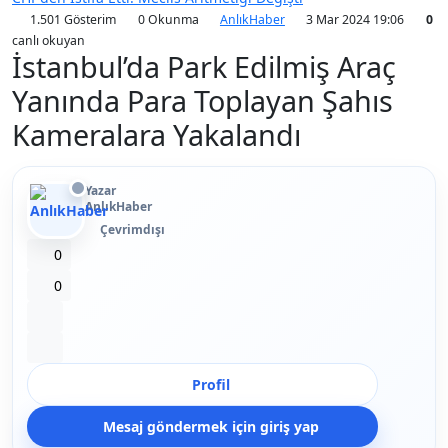
1.501 Gösterim
0 Okunma
AnlıkHaber
3 Mar 2024 19:06
0
canlı okuyan
İstanbul’da Park Edilmiş Araç
Yanında Para Toplayan Şahıs
Kameralara Yakalandı
Yazar
AnlıkHaber
Çevrimdışı
Beğen
0
Beğenmeme
0
Yer İmi
Paylaş
Profil
Mesaj göndermek için giriş yap