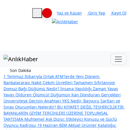
Yaz ve Kazan
Giriş Yap
Kayıt Ol
Haberleri keşfet
Son Dakika
1 Temmuz İtibarıyla Ortak ATM'lerde Yeni Dönem:
Bankalararası Nakit Çekim Ücretleri Tamamen Sıfırlanıyor
Domuz Bağı Düğümü Nedir? İnsana Yapıldığı Zaman Yavaş
Yavaş Öldüren Ölümcül Düğümün Kan Donduran Gerçekleri
Üniversiteye Geçişin Anahtarı YKS Nedir, Başvuru Şartları ve
Sınav Oturumları Nelerdir?
BU KIYAFET DEĞİL TEŞHİRCİLİKTİR,
BAYANLARIN GİYİM TERCİHLERİ ÜZERİNE TOPLUMSAL
TARTIŞMA
Muhtemel Aşk Dizisi: Etkileyici Konusu ve Güçlü
Oyuncu Kadrosu
19 Haziran BİM Aktüel Ürünler Kataloğu: