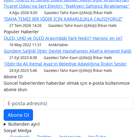
Ticaret Odası'na Sert Eleştiri: "Nakliyeci Sahipsiz Bırakılamaz"
4 Ağu 2026 9:20
Gazeteci Tahir Kavri (((Alo))) İhbar Hattı
“DAHA TEMİZ BİR IĞDIR İÇİN KARARLILIKLA ÇALIŞIYORUZ”
27 Tem 2026 14:26
Gazeteci Tahir Kavri (((Alo))) İhbar Hattı
Popüler Haberler
QLED, UHD ve OLED Arasındaki Fark Nedir? Hangisi en iyi?
16 May 2022 11:31
AnlıkHaber
Gündem Sağlık! Iğdır Devlet Hastahanesi Allah'a Amanet Kaldı
21 Eyl 2023 8:38
Gazeteci Tahir Kavri (((Alo))) İhbar Hattı
"Iğdır'da Ali Kemal Ayaz'ın Belediye Adaylığına İlişkin Sesler
24 Eyl 2023 5:46
Gazeteci Tahir Kavri (((Alo))) İhbar Hattı
Abone Ol
Güncel haberlerden haberdar olmak için e-posta bültenimize
abone olun.
Bültenden ayrıl
Sosyal Medya
Facebook
Twitter
Instagram
YouTube