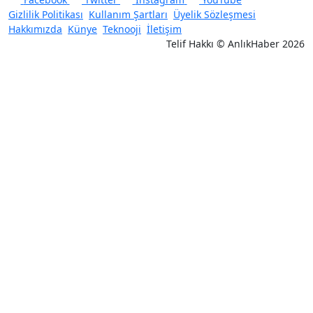
Gizlilik Politikası
Kullanım Şartları
Üyelik Sözleşmesi
Hakkımızda
Künye
Teknooji
İletişim
Telif Hakkı © AnlıkHaber 2026