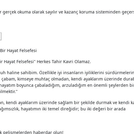
er gerçek okuma olarak sayılır ve kazanç koruma sisteminden geçer
r Hayat Felsefesi" Herkes Tahir Kavri Olamaz.
uh haline sahibim. Özellikle iyi insanların iyiliklerini sürdürmeleri
ün çabam, kimseye muhtaç olmadan, kendi ayaklarım üzerinde dura
 hayatım boyunca çabaladığım, arzuladığım en önemli şeylerden bir
lmektir."
, kendi ayaklarım üzerinde sağlam bir şekilde durmak ve kendi k
ğımsızlık, hayatımın iki temel direğidir; bu iki değeri bir arada
ak gelişmelerden haberdar olun!