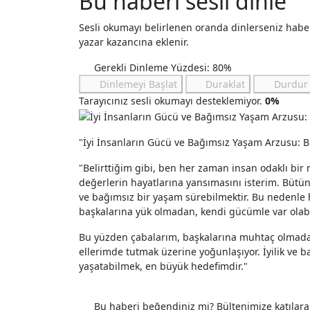
Bu haberi sesli dinle
Sesli okumayı belirlenen oranda dinlerseniz hab
yazar kazancına eklenir.
Gerekli Dinleme Yüzdesi: 80%
Dinlemeyi Başlat
Duraklat
Durdur
Tarayıcınız sesli okumayı desteklemiyor.
0%
"İyi İnsanların Gücü ve Bağımsız Yaşam Arzusu: Bi
"Belirttiğim gibi, ben her zaman insan odaklı bir r
değerlerin hayatlarına yansımasını isterim. Büt
ve bağımsız bir yaşam sürebilmektir. Bu nedenle
başkalarına yük olmadan, kendi gücümle var olabi
Bu yüzden çabalarım, başkalarına muhtaç olmadan
ellerimde tutmak üzerine yoğunlaşıyor. İyilik ve ba
yaşatabilmek, en büyük hedefimdir."
Etiketler
Bu haberi beğendiniz mi? Bültenimize katılar