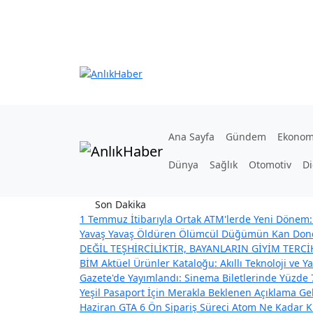
Ana Sayfa
Gündem
Ekonom
Dünya
Sağlık
Otomotiv
Di
Son Dakika
1 Temmuz İtibarıyla Ortak ATM'lerde Yeni Dönem: 
Yavaş Yavaş Öldüren Ölümcül Düğümün Kan Dond
DEĞİL TEŞHİRCİLİKTİR, BAYANLARIN GİYİM TERC
BİM Aktüel Ürünler Kataloğu: Akıllı Teknoloji ve Ya
Gazete'de Yayımlandı: Sinema Biletlerinde Yüzde 
Yeşil Pasaport İçin Merakla Beklenen Açıklama Geldi
Haziran GTA 6 Ön Sipariş Süreci
Atom Ne Kadar Kü