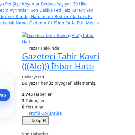
ya Pet Şişe Koyanlar Bedava Yaşıyor, 30 Ülke
ecin Ayrıntıları
Son Dakika Fed Faiz Kararı: Yeni
ıldırımer Kimdir, Hamile mi? Bodrum'da Lüks Ev
letvekili Nimet Özdemir CHP’den İstifa Etti: Meclis
Yazar Hakkında
Gazeteci Tahir Kavri
(((Alo))) İhbar Hattı
Haber yazarı
Bu yazar henüz biyografi eklememiş.
2.745
Haberler
yap
3
Takipçiler
0
Yorumlar
Profili Görüntüle
Takip Et
Son Haberler