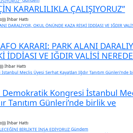
Gündem
ÇİN KARARLILIKLA ÇALIŞIYORUZ”
o))) İhbar Hattı
RAFO KARARI: PARK ALANI DARALI
 İDDİASI VE IĞDIR VALİSİ NEREDE
))) İhbar Hattı
ın Demokratik Kongresi İstanbul Mec
r Tanıtım Günleri’nde birlik ve
o))) İhbar Hattı
Gündem