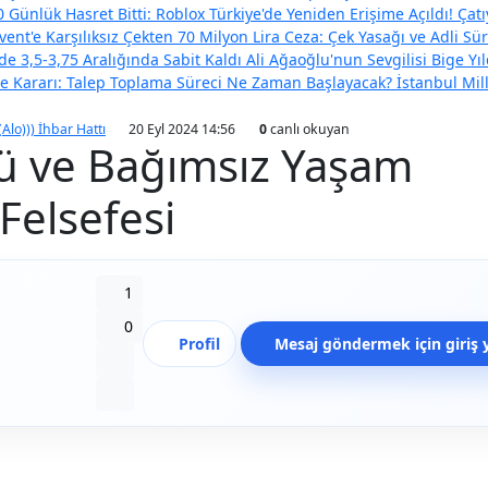
 Günlük Hasret Bitti: Roblox Türkiye'de Yeniden Erişime Açıldı!
Çatı
vent'e Karşılıksız Çekten 70 Milyon Lira Ceza: Çek Yasağı ve Adli Sür
e 3,5-3,75 Aralığında Sabit Kaldı
Ali Ağaoğlu'nun Sevgilisi Bige Y
eme Kararı: Talep Toplama Süreci Ne Zaman Başlayacak?
İstanbul Mil
(Alo))) İhbar Hattı
20 Eyl 2024 14:56
0
canlı okuyan
cü ve Bağımsız Yaşam
Felsefesi
Beğen
1
Beğenmeme
0
Profil
Mesaj göndermek için giriş 
Yer İmi
Paylaş