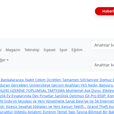
Haberl
i
Magazin
Teknoloji
Siyaset
Spor
Eğitim
ğer
Bankalararası Nakit Çekim Ücretleri Tamamen Sıfırlanıyor
Domuz B
uran Gerçekleri
Üniversiteye Geçişin Anahtarı YKS Nedir, Başvuru 
İHLERİ ÜZERİNE TOPLUMSAL TARTIŞMA
Muhtemel Aşk Dizisi: Etkil
zlık Ev Eşyalarında Dev Fırsatlar
SanDisk Optimus GX Pro 850P: Konso
70 İndirim Müjdesi ve Yeni Yönetmelik
Sanal Devriye ile 58 İnternet
: Vizesiz Seyahat İddiaları ve Yeni Kanun Teklifl...
Grand Theft Aut
çüktür Videolu Anlatım: Evrenin Temel Yapı Taşına Bilimsel Bir Ba