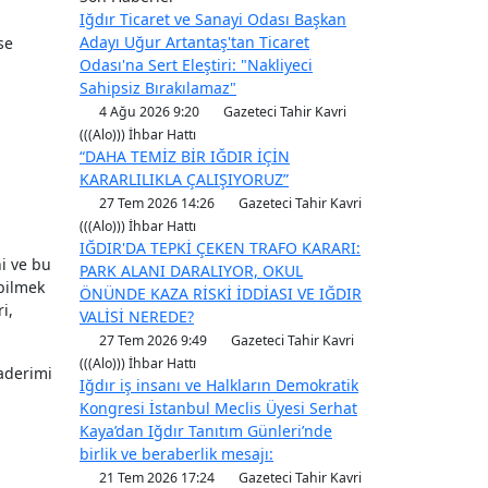
Iğdır Ticaret ve Sanayi Odası Başkan
Adayı Uğur Artantaş'tan Ticaret
se
Odası'na Sert Eleştiri: "Nakliyeci
Sahipsiz Bırakılamaz"
4 Ağu 2026 9:20
Gazeteci Tahir Kavri
(((Alo))) İhbar Hattı
“DAHA TEMİZ BİR IĞDIR İÇİN
KARARLILIKLA ÇALIŞIYORUZ”
27 Tem 2026 14:26
Gazeteci Tahir Kavri
(((Alo))) İhbar Hattı
IĞDIR'DA TEPKİ ÇEKEN TRAFO KARARI:
ni ve bu
PARK ALANI DARALIYOR, OKUL
bilmek
ÖNÜNDE KAZA RİSKİ İDDİASI VE IĞDIR
i,
VALİSİ NEREDE?
27 Tem 2026 9:49
Gazeteci Tahir Kavri
(((Alo))) İhbar Hattı
aderimi
Iğdır iş insanı ve Halkların Demokratik
Kongresi İstanbul Meclis Üyesi Serhat
Kaya’dan Iğdır Tanıtım Günleri’nde
birlik ve beraberlik mesajı:
21 Tem 2026 17:24
Gazeteci Tahir Kavri