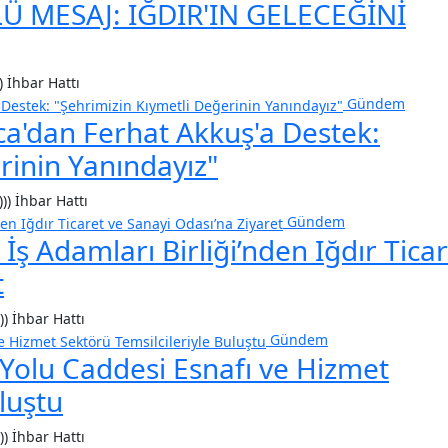
 MESAJ: IĞDIR'IN GELECEĞİNİ
) İhbar Hattı
Gündem
ca'dan Ferhat Akkuş'a Destek:
rinin Yanındayız"
))) İhbar Hattı
Gündem
İş Adamları Birliği’nden Iğdır Ticar
t
)) İhbar Hattı
Gündem
 Yolu Caddesi Esnafı ve Hizmet
luştu
)) İhbar Hattı