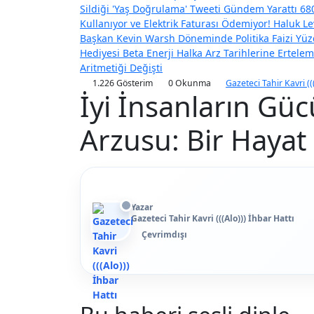
Sildiği 'Yaş Doğrulama' Tweeti Gündem Yarattı
680
Kullanıyor ve Elektrik Faturası Ödemiyor!
Haluk Le
Başkan Kevin Warsh Döneminde Politika Faizi Yüzd
Hediyesi
Beta Enerji Halka Arz Tarihlerine Ertel
Aritmetiği Değişti
1.226 Gösterim
0 Okunma
Gazeteci Tahir Kavri ((
İyi İnsanların Gü
Arzusu: Bir Hayat 
Yazar
Gazeteci Tahir Kavri (((Alo))) İhbar Hattı
Çevrimdışı