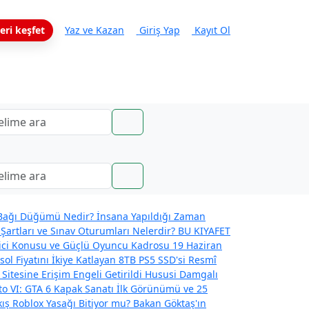
eri keşfet
Yaz ve Kazan
Giriş Yap
Kayıt Ol
ağı Düğümü Nedir? İnsana Yapıldığı Zaman
Şartları ve Sınav Oturumları Nelerdir?
BU KIYAFET
eyici Konusu ve Güçlü Oyuncu Kadrosu
19 Haziran
l Fiyatını İkiye Katlayan 8TB PS5 SSD'si
Resmî
 Sitesine Erişim Engeli Getirildi
Hususi Damgalı
o VI: GTA 6 Kapak Sanatı İlk Görünümü ve 25
kış
Roblox Yasağı Bitiyor mu? Bakan Göktaş'ın