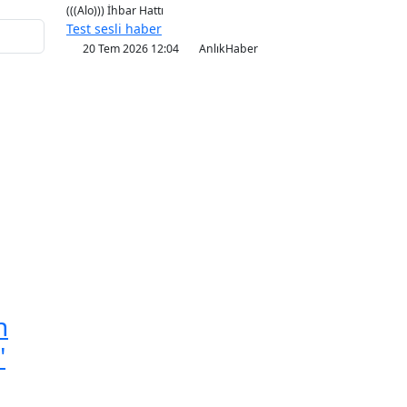
(((Alo))) İhbar Hattı
Test sesli haber
20 Tem 2026 12:04
AnlıkHaber
n
"