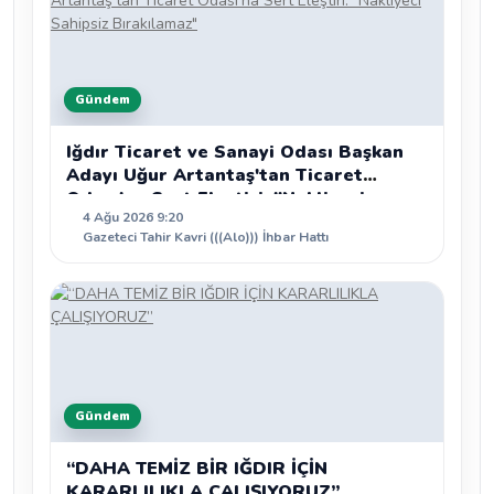
Gündem
Iğdır Ticaret ve Sanayi Odası Başkan
Adayı Uğur Artantaş'tan Ticaret
Odası'na Sert Eleştiri: "Nakliyeci
4 Ağu 2026 9:20
Sahipsiz Bırakılamaz"
Gazeteci Tahir Kavri (((Alo))) İhbar Hattı
Gündem
“DAHA TEMİZ BİR IĞDIR İÇİN
KARARLILIKLA ÇALIŞIYORUZ”