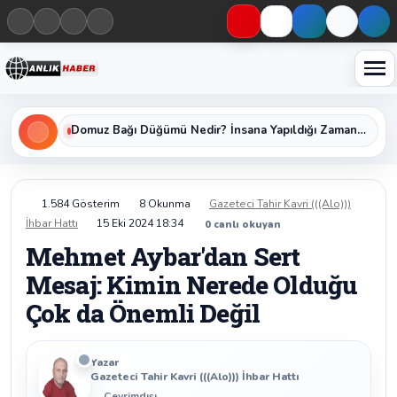
Haberleri keşfet
Domuz Bağı Düğümü Nedir? İnsana Yapıldığı Zaman Yavaş Yavaş Öldüren Ölümcül Düğümün Kan Donduran Gerçekleri
1.584 Gösterim
8 Okunma
Gazeteci Tahir Kavri (((Alo)))
İhbar Hattı
15 Eki 2024 18:34
0
canlı okuyan
Mehmet Aybar'dan Sert
Mesaj: Kimin Nerede Olduğu
Çok da Önemli Değil
Yazar
Gazeteci Tahir Kavri (((Alo))) İhbar Hattı
Çevrimdışı