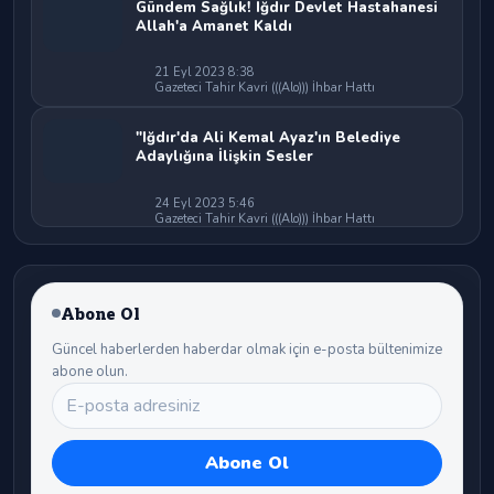
Gündem Sağlık! Iğdır Devlet Hastahanesi
Allah'a Amanet Kaldı
21 Eyl 2023 8:38
Gazeteci Tahir Kavri (((Alo))) İhbar Hattı
"Iğdır'da Ali Kemal Ayaz'ın Belediye
Adaylığına İlişkin Sesler
24 Eyl 2023 5:46
Gazeteci Tahir Kavri (((Alo))) İhbar Hattı
Abone Ol
Güncel haberlerden haberdar olmak için e-posta bültenimize
abone olun.