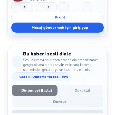
1
0
Beğen
Beğenmeme
Yer İmi
Paylaş
Profil
Mesaj göndermek için giriş yap
Bu haberi sesli dinle
Sesli okumayı belirlenen oranda dinlerseniz haber
gerçek okuma olarak sayılır ve kazanç koruma
sisteminden geçerse yazar kazancına eklenir.
Gerekli Dinleme Yüzdesi: 80%
Dinlemeyi Başlat
Duraklat
Durdur