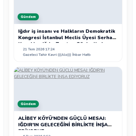
Gündem
Iğdır iş insanı ve Halkların Demokratik
Kongresi İstanbul Meclis Üyesi Serhat
Kaya’dan Iğdır Tanıtım Günleri’nde
21 Tem 2026 17:24
birlik ve beraberlik mesajı:
Gazeteci Tahir Kavri (((Alo))) İhbar Hattı
Gündem
ALİBEY KÖYÜ'NDEN GÜÇLÜ MESAJ:
IĞDIR'IN GELECEĞİNİ BİRLİKTE İNŞA
EDİYORUZ