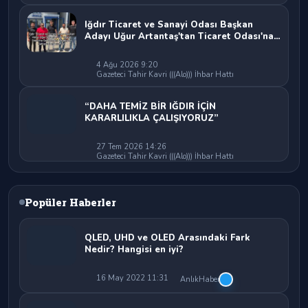
Iğdır Ticaret ve Sanayi Odası Başkan
Adayı Uğur Artantaş'tan Ticaret Odası'na
Sert Eleştiri: "Nakliyeci Sahipsiz
Bırakılamaz"
4 Ağu 2026 9:20
Gazeteci Tahir Kavri (((Alo))) İhbar Hattı
“DAHA TEMİZ BİR IĞDIR İÇİN
KARARLILIKLA ÇALIŞIYORUZ”
27 Tem 2026 14:26
Gazeteci Tahir Kavri (((Alo))) İhbar Hattı
Popüler Haberler
QLED, UHD ve OLED Arasındaki Fark
Nedir? Hangisi en iyi?
16 May 2022 11:31
AnlıkHaber