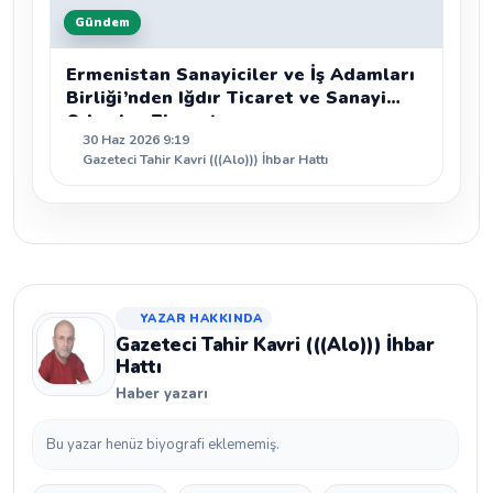
Gündem
Ermenistan Sanayiciler ve İş Adamları
Birliği’nden Iğdır Ticaret ve Sanayi
Odası’na Ziyaret
30 Haz 2026 9:19
Gazeteci Tahir Kavri (((Alo))) İhbar Hattı
YAZAR HAKKINDA
Gazeteci Tahir Kavri (((Alo))) İhbar
Hattı
Haber yazarı
Bu yazar henüz biyografi eklememiş.