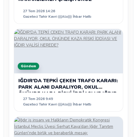
27 Tem 2026 14:26
Gazeteci Tahir Kavri (((Alo))) İhbar Hattı
Gündem
IĞDIR'DA TEPKİ ÇEKEN TRAFO KARARI:
PARK ALANI DARALIYOR, OKUL
ÖNÜNDE KAZA RİSKİ İDDİASI VE IĞDIR
27 Tem 2026 9:49
VALİSİ NEREDE?
Gazeteci Tahir Kavri (((Alo))) İhbar Hattı