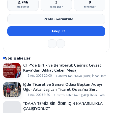
2.746
3
0
Haberler
Takipçiler
Yorumlar
Profili Görüntüle
Takip Et
Son Haberler
CHP'de Birlik ve Beraberlik Çağrısı: Cevzet
Kaya'dan Dikkat Çeken Mesaj
6 Ağu 2026 20:00
Gazeteci Tahir Kavri (((Alo))) İhbar Hattı
Iğdır Ticaret ve Sanayi Odası Başkan Adayı
Uğur Artantaş'tan Ticaret Odası'na Sert
Eleştiri: "Nakliyeci Sahipsiz Bırakılamaz"
4 Ağu 2026 9:20
Gazeteci Tahir Kavri (((Alo))) İhbar Hattı
“DAHA TEMİZ BİR IĞDIR İÇİN KARARLILIKLA
ÇALIŞIYORUZ”