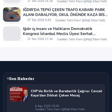
27 Tem 2026 14:26
Gazeteci Tahir Kavri (((Alo))) İhbar Hattı
IĞDIR'DA TEPKİ ÇEKEN TRAFO KARARI: PARK
ALANI DARALIYOR, OKUL ÖNÜNDE KAZA RİSKİ
İDDİASI VE IĞDIR VALİSİ NEREDE?
27 Tem 2026 9:49
Gazeteci Tahir Kavri (((Alo))) İhbar Hattı
Iğdır iş insanı ve Halkların Demokratik
Kongresi İstanbul Meclis Üyesi Serhat
Kaya’dan Iğdır Tanıtım Günleri’nde birlik ve
21 Tem 2026 17:24
Gazeteci Tahir Kavri (((Alo))) İhbar Hattı
beraberlik mesajı:
Son Haberler
CHP'de Birlik ve Beraberlik Çağrısı: Cevzet
Kaya'dan Dikkat Çeken Mesaj
6 Ağu 2026 20:00
Gazeteci Tahir Kavri (((Alo))) İhbar Hattı