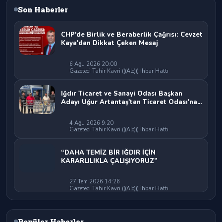
Son Haberler
CHP'de Birlik ve Beraberlik Çağrısı: Cevzet
Kaya'dan Dikkat Çeken Mesaj
6 Ağu 2026 20:00
Gazeteci Tahir Kavri (((Alo))) İhbar Hattı
Iğdır Ticaret ve Sanayi Odası Başkan
Adayı Uğur Artantaş'tan Ticaret Odası'na
Sert Eleştiri: "Nakliyeci Sahipsiz
Bırakılamaz"
4 Ağu 2026 9:20
Gazeteci Tahir Kavri (((Alo))) İhbar Hattı
“DAHA TEMİZ BİR IĞDIR İÇİN
KARARLILIKLA ÇALIŞIYORUZ”
27 Tem 2026 14:26
Gazeteci Tahir Kavri (((Alo))) İhbar Hattı
Popüler Haberler