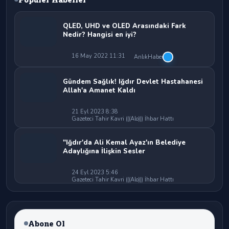
QLED, UHD ve OLED Arasındaki Fark
Nedir? Hangisi en iyi?
16 May 2022 11:31
AnlıkHaber
Gündem Sağlık! Iğdır Devlet Hastahanesi
Allah'a Amanet Kaldı
21 Eyl 2023 8:38
Gazeteci Tahir Kavri (((Alo))) İhbar Hattı
"Iğdır'da Ali Kemal Ayaz'ın Belediye
Adaylığına İlişkin Sesler
24 Eyl 2023 5:46
Gazeteci Tahir Kavri (((Alo))) İhbar Hattı
Abone Ol