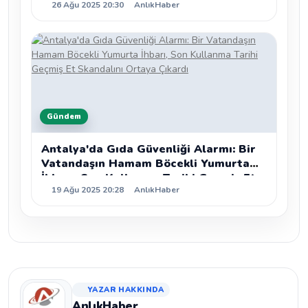
26 Ağu 2025 20:30
AnlıkHaber
Detaylı Analiz
Gündem
Antalya'da Gıda Güvenliği Alarmı: Bir
Vatandaşın Hamam Böcekli Yumurta
İhbarı, Son Kullanma Tarihi Geçmiş Et
19 Ağu 2025 20:28
AnlıkHaber
Skandalını Ortaya Çıkardı
YAZAR HAKKINDA
AnlıkHaber