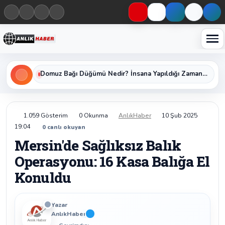
Haberleri keşfet
Domuz Bağı Düğümü Nedir? İnsana Yapıldığı Zaman Yavaş Yavaş Öldüren Ölümcül Düğümün Kan Donduran Gerçekleri
1.059 Gösterim
0 Okunma
AnlıkHaber
10 Şub 2025
19:04
0
canlı okuyan
Mersin'de Sağlıksız Balık
Operasyonu: 16 Kasa Balığa El
Konuldu
Yazar
AnlıkHaber