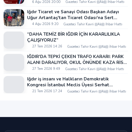
6 Ağu 2026 20:00
Gazeteci Tahir Kavri (((Alo))) İhbar Hattı
Iğdır Ticaret ve Sanayi Odası Başkan Adayı
Uğur Artantaş'tan Ticaret Odası'na Sert
Eleştiri: "Nakliyeci Sahipsiz Bırakılamaz"
4 Ağu 2026 9:20
Gazeteci Tahir Kavri (((Alo))) İhbar Hattı
“DAHA TEMİZ BİR IĞDIR İÇİN KARARLILIKLA
ÇALIŞIYORUZ”
27 Tem 2026 14:26
Gazeteci Tahir Kavri (((Alo))) İhbar Hattı
IĞDIR'DA TEPKİ ÇEKEN TRAFO KARARI: PARK
ALANI DARALIYOR, OKUL ÖNÜNDE KAZA RİSKİ
İDDİASI VE IĞDIR VALİSİ NEREDE?
27 Tem 2026 9:49
Gazeteci Tahir Kavri (((Alo))) İhbar Hattı
Iğdır iş insanı ve Halkların Demokratik
Kongresi İstanbul Meclis Üyesi Serhat
Kaya’dan Iğdır Tanıtım Günleri’nde birlik ve
21 Tem 2026 17:24
Gazeteci Tahir Kavri (((Alo))) İhbar Hattı
beraberlik mesajı: