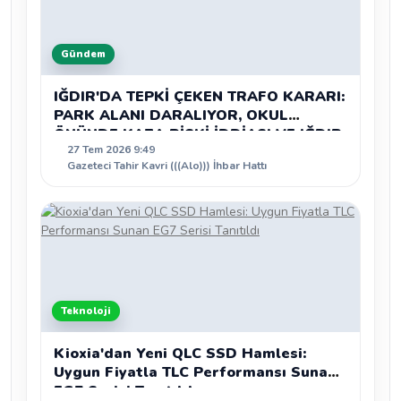
Gündem
IĞDIR'DA TEPKİ ÇEKEN TRAFO KARARI:
PARK ALANI DARALIYOR, OKUL
ÖNÜNDE KAZA RİSKİ İDDİASI VE IĞDIR
27 Tem 2026 9:49
VALİSİ NEREDE?
Gazeteci Tahir Kavri (((Alo))) İhbar Hattı
Teknoloji
Kioxia'dan Yeni QLC SSD Hamlesi:
Uygun Fiyatla TLC Performansı Sunan
EG7 Serisi Tanıtıldı