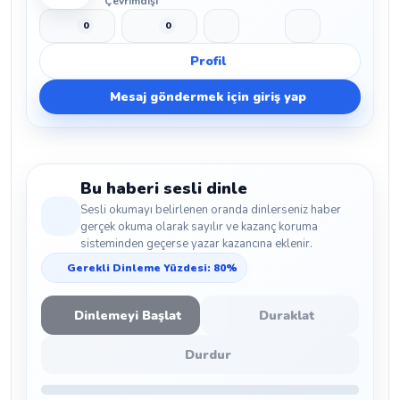
Çevrimdışı
0
0
Beğen
Beğenmeme
Yer İmi
Paylaş
Profil
Mesaj göndermek için giriş yap
Bu haberi sesli dinle
Sesli okumayı belirlenen oranda dinlerseniz haber
gerçek okuma olarak sayılır ve kazanç koruma
sisteminden geçerse yazar kazancına eklenir.
Gerekli Dinleme Yüzdesi: 80%
Dinlemeyi Başlat
Duraklat
Durdur