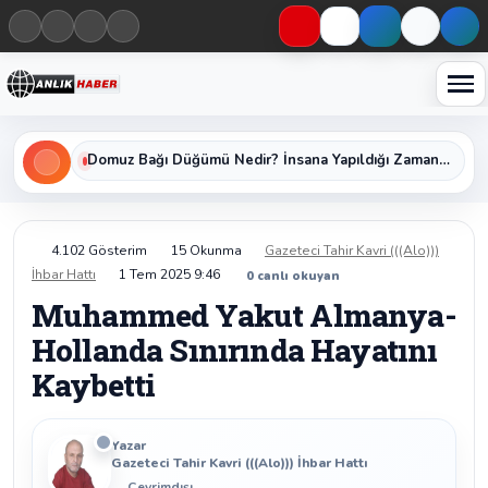
Haberleri keşfet
Domuz Bağı Düğümü Nedir? İnsana Yapıldığı Zaman Yavaş Yavaş Öldüren Ölümcül Düğümün Kan Donduran Gerçekleri
4.102 Gösterim
15 Okunma
Gazeteci Tahir Kavri (((Alo)))
İhbar Hattı
1 Tem 2025 9:46
0
canlı okuyan
Muhammed Yakut Almanya-
Hollanda Sınırında Hayatını
Kaybetti
Yazar
Gazeteci Tahir Kavri (((Alo))) İhbar Hattı
Çevrimdışı