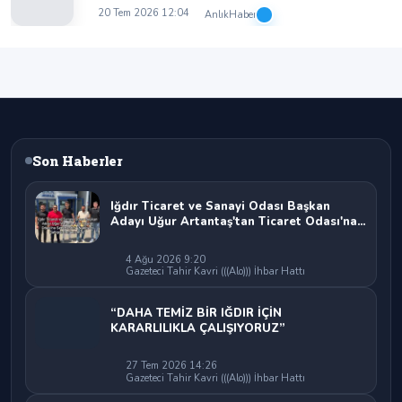
20 Tem 2026 12:04
AnlıkHaber
Son Haberler
Iğdır Ticaret ve Sanayi Odası Başkan
Adayı Uğur Artantaş'tan Ticaret Odası'na
Sert Eleştiri: "Nakliyeci Sahipsiz
Bırakılamaz"
4 Ağu 2026 9:20
Gazeteci Tahir Kavri (((Alo))) İhbar Hattı
“DAHA TEMİZ BİR IĞDIR İÇİN
KARARLILIKLA ÇALIŞIYORUZ”
27 Tem 2026 14:26
Gazeteci Tahir Kavri (((Alo))) İhbar Hattı