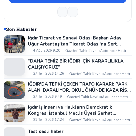
Son Haberler
Iğdır Ticaret ve Sanayi Odası Başkan Adayı
Uğur Artantaş'tan Ticaret Odası'na Sert
Eleştiri: "Nakliyeci Sahipsiz Bırakılamaz"
4 Ağu 2026 9:20
Gazeteci Tahir Kavri (((Alo))) İhbar Hattı
“DAHA TEMİZ BİR IĞDIR İÇİN KARARLILIKLA
ÇALIŞIYORUZ”
27 Tem 2026 14:26
Gazeteci Tahir Kavri (((Alo))) İhbar Hattı
IĞDIR'DA TEPKİ ÇEKEN TRAFO KARARI: PARK
ALANI DARALIYOR, OKUL ÖNÜNDE KAZA RİSKİ
İDDİASI VE IĞDIR VALİSİ NEREDE?
27 Tem 2026 9:49
Gazeteci Tahir Kavri (((Alo))) İhbar Hattı
Iğdır iş insanı ve Halkların Demokratik
Kongresi İstanbul Meclis Üyesi Serhat
Kaya’dan Iğdır Tanıtım Günleri’nde birlik ve
21 Tem 2026 17:24
Gazeteci Tahir Kavri (((Alo))) İhbar Hattı
beraberlik mesajı:
Test sesli haber