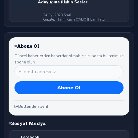
Adaylığına İlişkin Sesler
24 Eyl 2023 5:46
Gazeteci Tahir Kavri (((Alo))) İhbar Hattı
Abone Ol
Güncel haberlerden haberdar olmak için e-posta bültenimize
abone olun.
Bültenden ayrıl
Sosyal Medya
Facebook