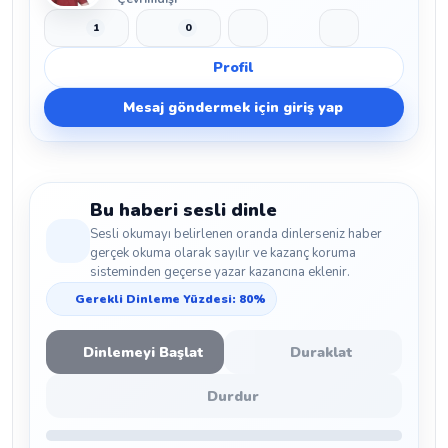
1
0
Beğen
Beğenmeme
Yer İmi
Paylaş
Profil
Mesaj göndermek için giriş yap
Bu haberi sesli dinle
Sesli okumayı belirlenen oranda dinlerseniz haber
gerçek okuma olarak sayılır ve kazanç koruma
sisteminden geçerse yazar kazancına eklenir.
Gerekli Dinleme Yüzdesi: 80%
Dinlemeyi Başlat
Duraklat
Durdur