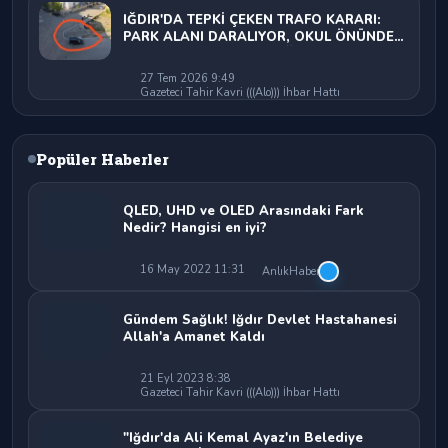
IĞDIR'DA TEPKİ ÇEKEN TRAFO KARARI:
PARK ALANI DARALIYOR, OKUL ÖNÜNDE
KAZA RİSKİ İDDİASI VE IĞDIR VALİSİ
NEREDE?
27 Tem 2026 9:49
Gazeteci Tahir Kavri (((Alo))) İhbar Hattı
Popüler Haberler
QLED, UHD ve OLED Arasındaki Fark
Nedir? Hangisi en iyi?
16 May 2022 11:31
AnlıkHaber
Gündem Sağlık! Iğdır Devlet Hastahanesi
Allah'a Amanet Kaldı
21 Eyl 2023 8:38
Gazeteci Tahir Kavri (((Alo))) İhbar Hattı
"Iğdır'da Ali Kemal Ayaz'ın Belediye