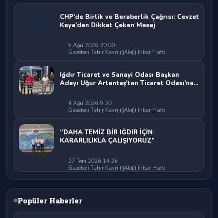
CHP'de Birlik ve Beraberlik Çağrısı: Cevzet
Kaya'dan Dikkat Çeken Mesaj
6 Ağu 2026 20:00
Gazeteci Tahir Kavri (((Alo))) İhbar Hattı
Iğdır Ticaret ve Sanayi Odası Başkan
Adayı Uğur Artantaş'tan Ticaret Odası'na
Sert Eleştiri: "Nakliyeci Sahipsiz
Bırakılamaz"
4 Ağu 2026 9:20
Gazeteci Tahir Kavri (((Alo))) İhbar Hattı
“DAHA TEMİZ BİR IĞDIR İÇİN
KARARLILIKLA ÇALIŞIYORUZ”
27 Tem 2026 14:26
Gazeteci Tahir Kavri (((Alo))) İhbar Hattı
Popüler Haberler