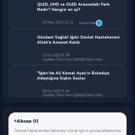
QLED, UHD ve OLED Arasındaki Fark
Nedir? Hangisi en iyi?
16 May 2022 11:31
AnlıkHaber
Gündem Sağlık! Iğdır Devlet Hastahanesi
Allah'a Amanet Kaldı
21 Eyl 2023 8:38
Gazeteci Tahir Kavri (((Alo))) İhbar Hattı
"Iğdır'da Ali Kemal Ayaz'ın Belediye
Adaylığına İlişkin Sesler
24 Eyl 2023 5:46
Gazeteci Tahir Kavri (((Alo))) İhbar Hattı
Abone Ol
Güncel haberlerden haberdar olmak için e-posta bültenimize