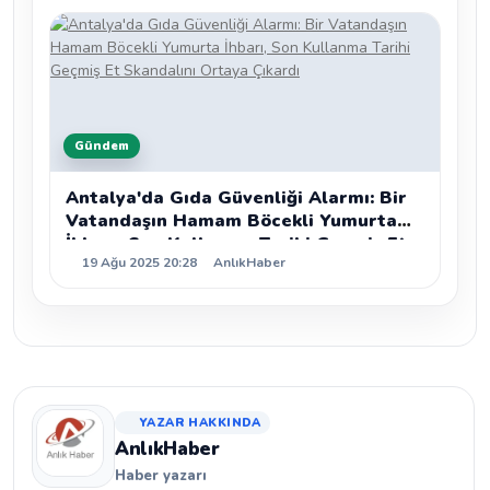
Gündem
Antalya'da Gıda Güvenliği Alarmı: Bir
Vatandaşın Hamam Böcekli Yumurta
İhbarı, Son Kullanma Tarihi Geçmiş Et
19 Ağu 2025 20:28
AnlıkHaber
Skandalını Ortaya Çıkardı
YAZAR HAKKINDA
AnlıkHaber
Haber yazarı