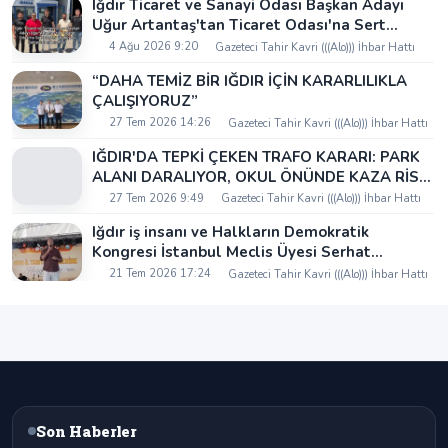
Iğdır Ticaret ve Sanayi Odası Başkan Adayı
Uğur Artantaş'tan Ticaret Odası'na Sert
Eleştiri: "Nakliyeci Sahipsiz Bırakılamaz"
4 Ağu 2026 9:20
Gazeteci Tahir Kavri (((Alo))) İhbar Hattı
“DAHA TEMİZ BİR IĞDIR İÇİN KARARLILIKLA
ÇALIŞIYORUZ”
27 Tem 2026 14:26
Gazeteci Tahir Kavri (((Alo))) İhbar Hattı
IĞDIR'DA TEPKİ ÇEKEN TRAFO KARARI: PARK
ALANI DARALIYOR, OKUL ÖNÜNDE KAZA RİSKİ
İDDİASI VE IĞDIR VALİSİ NEREDE?
27 Tem 2026 9:49
Gazeteci Tahir Kavri (((Alo))) İhbar Hattı
Iğdır iş insanı ve Halkların Demokratik
Kongresi İstanbul Meclis Üyesi Serhat
Kaya’dan Iğdır Tanıtım Günleri’nde birlik ve
21 Tem 2026 17:24
Gazeteci Tahir Kavri (((Alo))) İhbar Hattı
beraberlik mesajı:
Son Haberler