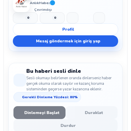
AnlıkHaber
Çevrimdışı
0
0
Beğen
Beğenmeme
Yer İmi
Paylaş
Profil
Mesaj göndermek için giriş yap
Bu haberi sesli dinle
Sesli okumayı belirlenen oranda dinlerseniz haber
gerçek okuma olarak sayılır ve kazanç koruma
sisteminden geçerse yazar kazancına eklenir.
Gerekli Dinleme Yüzdesi: 80%
Dinlemeyi Başlat
Duraklat
Durdur