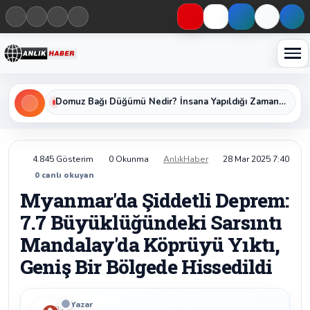
Haberleri keşfet
Domuz Bağı Düğümü Nedir? İnsana Yapıldığı Zaman Yavaş Yavaş Öldüren Ölümcül Düğümün Kan Donduran Gerçekleri
4.845 Gösterim
0 Okunma
AnlıkHaber
28 Mar 2025 7:40
0
canlı okuyan
Myanmar'da Şiddetli Deprem:
7.7 Büyüklüğündeki Sarsıntı
Mandalay'da Köprüyü Yıktı,
Geniş Bir Bölgede Hissedildi
Yazar