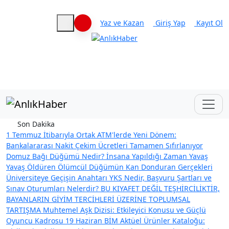
Yaz ve Kazan
Giriş Yap
Kayıt Ol
Haberleri keşfet
Son Dakika
1 Temmuz İtibarıyla Ortak ATM'lerde Yeni Dönem:
Bankalararası Nakit Çekim Ücretleri Tamamen Sıfırlanıyor
Domuz Bağı Düğümü Nedir? İnsana Yapıldığı Zaman Yavaş
Yavaş Öldüren Ölümcül Düğümün Kan Donduran Gerçekleri
Üniversiteye Geçişin Anahtarı YKS Nedir, Başvuru Şartları ve
Sınav Oturumları Nelerdir?
BU KIYAFET DEĞİL TEŞHİRCİLİKTİR,
BAYANLARIN GİYİM TERCİHLERİ ÜZERİNE TOPLUMSAL
TARTIŞMA
Muhtemel Aşk Dizisi: Etkileyici Konusu ve Güçlü
Oyuncu Kadrosu
19 Haziran BİM Aktüel Ürünler Kataloğu: