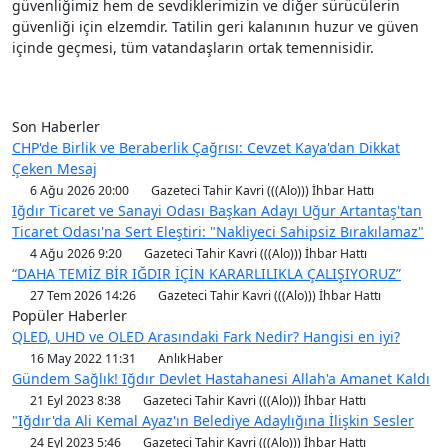
güvenliğimiz hem de sevdiklerimizin ve diğer sürücülerin
güvenliği için elzemdir. Tatilin geri kalanının huzur ve güven
içinde geçmesi, tüm vatandaşların ortak temennisidir.
Son Haberler
CHP'de Birlik ve Beraberlik Çağrısı: Cevzet Kaya'dan Dikkat
Çeken Mesaj
6 Ağu 2026 20:00
Gazeteci Tahir Kavri (((Alo))) İhbar Hattı
Iğdır Ticaret ve Sanayi Odası Başkan Adayı Uğur Artantaş'tan
Ticaret Odası'na Sert Eleştiri: "Nakliyeci Sahipsiz Bırakılamaz"
4 Ağu 2026 9:20
Gazeteci Tahir Kavri (((Alo))) İhbar Hattı
“DAHA TEMİZ BİR IĞDIR İÇİN KARARLILIKLA ÇALIŞIYORUZ”
27 Tem 2026 14:26
Gazeteci Tahir Kavri (((Alo))) İhbar Hattı
Popüler Haberler
QLED, UHD ve OLED Arasındaki Fark Nedir? Hangisi en iyi?
16 May 2022 11:31
AnlıkHaber
Gündem Sağlık! Iğdır Devlet Hastahanesi Allah'a Amanet Kaldı
21 Eyl 2023 8:38
Gazeteci Tahir Kavri (((Alo))) İhbar Hattı
"Iğdır'da Ali Kemal Ayaz'ın Belediye Adaylığına İlişkin Sesler
24 Eyl 2023 5:46
Gazeteci Tahir Kavri (((Alo))) İhbar Hattı