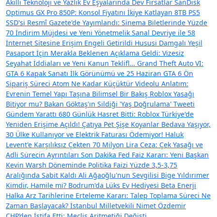
Akıllı Teknoloji ve Yazlık Ev Eşyalarında Dev Fırsatlar
SanDisk
Optimus GX Pro 850P: Konsol Fiyatını İkiye Katlayan 8TB PS5
SSD'si
Resmî Gazete'de Yayımlandı: Sinema Biletlerinde Yüzde
70 İndirim Müjdesi ve Yeni Yönetmelik
Sanal Devriye ile 58
İnternet Sitesine Erişim Engeli Getirildi
Hususi Damgalı Yeşil
Pasaport İçin Merakla Beklenen Açıklama Geldi: Vizesiz
Seyahat İddiaları ve Yeni Kanun Teklifl...
Grand Theft Auto VI:
GTA 6 Kapak Sanatı İlk Görünümü ve 25 Haziran GTA 6 Ön
Sipariş Süreci
Atom Ne Kadar Küçüktür Videolu Anlatım:
Evrenin Temel Yapı Taşına Bilimsel Bir Bakış
Roblox Yasağı
Bitiyor mu? Bakan Göktaş'ın Sildiği 'Yaş Doğrulama' Tweeti
Gündem Yarattı
680 Günlük Hasret Bitti: Roblox Türkiye'de
Yeniden Erişime Açıldı!
Çatıya Pet Şişe Koyanlar Bedava Yaşıyor,
30 Ülke Kullanıyor ve Elektrik Faturası Ödemiyor!
Haluk
Levent'e Karşılıksız Çekten 70 Milyon Lira Ceza: Çek Yasağı ve
Adli Sürecin Ayrıntıları
Son Dakika Fed Faiz Kararı: Yeni Başkan
Kevin Warsh Döneminde Politika Faizi Yüzde 3,5-3,75
Aralığında Sabit Kaldı
Ali Ağaoğlu'nun Sevgilisi Bige Yıldırımer
Kimdir, Hamile mi? Bodrum'da Lüks Ev Hediyesi
Beta Enerji
Halka Arz Tarihlerine Erteleme Kararı: Talep Toplama Süreci Ne
Zaman Başlayacak?
İstanbul Milletvekili Nimet Özdemir
CHP’den İstifa Etti: Meclis Aritmetiği Değişti