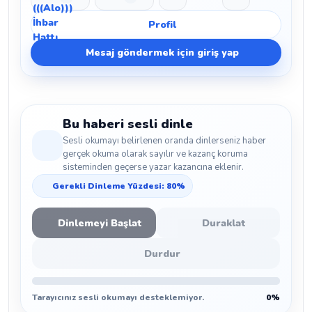
Beğen
Beğenmeme
Yer İmi
Paylaş
Profil
Mesaj göndermek için giriş yap
Bu haberi sesli dinle
Sesli okumayı belirlenen oranda dinlerseniz haber
gerçek okuma olarak sayılır ve kazanç koruma
sisteminden geçerse yazar kazancına eklenir.
Gerekli Dinleme Yüzdesi: 80%
Dinlemeyi Başlat
Duraklat
Durdur
Tarayıcınız sesli okumayı desteklemiyor.
0%