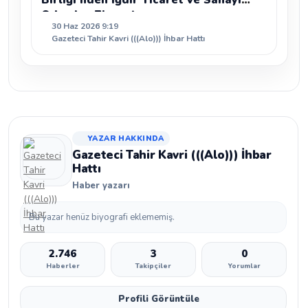
Birliği’nden Iğdır Ticaret ve Sanayi
Odası’na Ziyaret
30 Haz 2026 9:19
Gazeteci Tahir Kavri (((Alo))) İhbar Hattı
YAZAR HAKKINDA
Gazeteci Tahir Kavri (((Alo))) İhbar
Hattı
Haber yazarı
Bu yazar henüz biyografi eklememiş.
2.746
3
0
Haberler
Takipçiler
Yorumlar
Profili Görüntüle