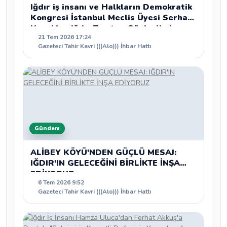
Iğdır iş insanı ve Halkların Demokratik
Kongresi İstanbul Meclis Üyesi Serhat
Kaya’dan Iğdır Tanıtım Günleri’nde
21 Tem 2026 17:24
birlik ve beraberlik mesajı:
Gazeteci Tahir Kavri (((Alo))) İhbar Hattı
Gündem
ALİBEY KÖYÜ'NDEN GÜÇLÜ MESAJ:
IĞDIR'IN GELECEĞİNİ BİRLİKTE İNŞA
EDİYORUZ
6 Tem 2026 9:52
Gazeteci Tahir Kavri (((Alo))) İhbar Hattı