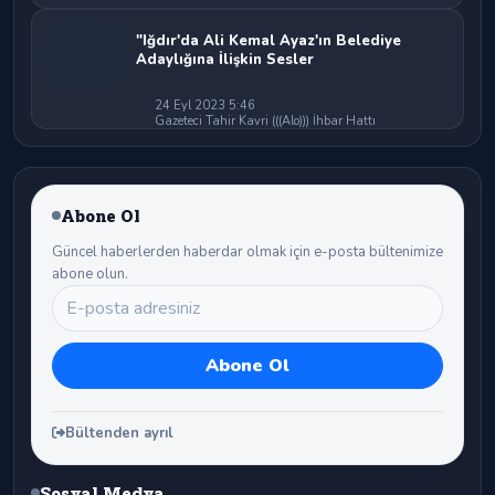
"Iğdır'da Ali Kemal Ayaz'ın Belediye
Adaylığına İlişkin Sesler
24 Eyl 2023 5:46
Gazeteci Tahir Kavri (((Alo))) İhbar Hattı
Abone Ol
Güncel haberlerden haberdar olmak için e-posta bültenimize
abone olun.
Bültenden ayrıl
Sosyal Medya