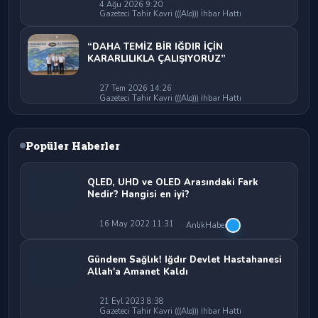
4 Ağu 2026 9:20
Gazeteci Tahir Kavri (((Alo))) İhbar Hattı
“DAHA TEMİZ BİR IĞDIR İÇİN
KARARLILIKLA ÇALIŞIYORUZ”
27 Tem 2026 14:26
Gazeteci Tahir Kavri (((Alo))) İhbar Hattı
Popüler Haberler
QLED, UHD ve OLED Arasındaki Fark
Nedir? Hangisi en iyi?
16 May 2022 11:31
AnlıkHaber
Gündem Sağlık! Iğdır Devlet Hastahanesi
Allah'a Amanet Kaldı
21 Eyl 2023 8:38
Gazeteci Tahir Kavri (((Alo))) İhbar Hattı