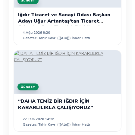
Gündem
Iğdır Ticaret ve Sanayi Odası Başkan
Adayı Uğur Artantaş'tan Ticaret
Odası'na Sert Eleştiri: "Nakliyeci
4 Ağu 2026 9:20
Sahipsiz Bırakılamaz"
Gazeteci Tahir Kavri (((Alo))) İhbar Hattı
Gündem
“DAHA TEMİZ BİR IĞDIR İÇİN
KARARLILIKLA ÇALIŞIYORUZ”
27 Tem 2026 14:26
Gazeteci Tahir Kavri (((Alo))) İhbar Hattı