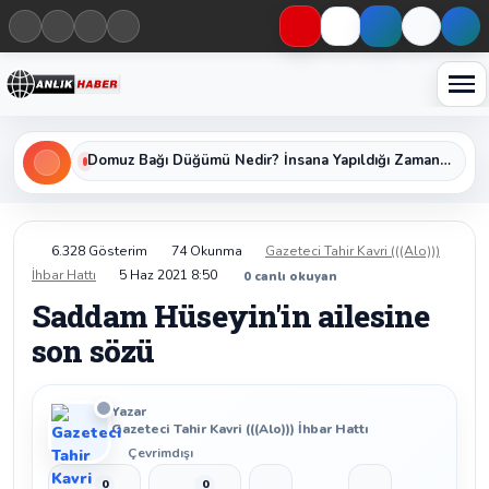
Haberleri keşfet
Domuz Bağı Düğümü Nedir? İnsana Yapıldığı Zaman Yavaş Yavaş Öldüren Ölümcül Düğümün Kan Donduran Gerçekleri
6.328 Gösterim
74 Okunma
Gazeteci Tahir Kavri (((Alo)))
İhbar Hattı
5 Haz 2021 8:50
0
canlı okuyan
Saddam Hüseyin'in ailesine
son sözü
Yazar
Gazeteci Tahir Kavri (((Alo))) İhbar Hattı
Çevrimdışı
0
0