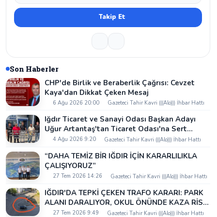
Takip Et
Son Haberler
CHP'de Birlik ve Beraberlik Çağrısı: Cevzet
Kaya'dan Dikkat Çeken Mesaj
6 Ağu 2026 20:00
Gazeteci Tahir Kavri (((Alo))) İhbar Hattı
Iğdır Ticaret ve Sanayi Odası Başkan Adayı
Uğur Artantaş'tan Ticaret Odası'na Sert
Eleştiri: "Nakliyeci Sahipsiz Bırakılamaz"
4 Ağu 2026 9:20
Gazeteci Tahir Kavri (((Alo))) İhbar Hattı
“DAHA TEMİZ BİR IĞDIR İÇİN KARARLILIKLA
ÇALIŞIYORUZ”
27 Tem 2026 14:26
Gazeteci Tahir Kavri (((Alo))) İhbar Hattı
IĞDIR'DA TEPKİ ÇEKEN TRAFO KARARI: PARK
ALANI DARALIYOR, OKUL ÖNÜNDE KAZA RİSKİ
İDDİASI VE IĞDIR VALİSİ NEREDE?
27 Tem 2026 9:49
Gazeteci Tahir Kavri (((Alo))) İhbar Hattı