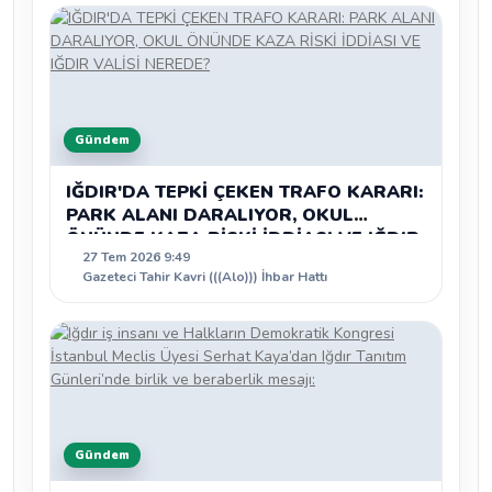
Gündem
IĞDIR'DA TEPKİ ÇEKEN TRAFO KARARI:
PARK ALANI DARALIYOR, OKUL
ÖNÜNDE KAZA RİSKİ İDDİASI VE IĞDIR
27 Tem 2026 9:49
VALİSİ NEREDE?
Gazeteci Tahir Kavri (((Alo))) İhbar Hattı
Gündem