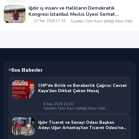
Iğdır iş insanı ve Halkların Demokratik
Kongresi İstanbul Meclis Üyesi Serhat
Kaya’dan Iğdır Tanıtım Günleri’nde birlik ve
21 Tem 2026 17:24
Gazeteci Tahir Kavri (((Alo))) İhbar Hattı
beraberlik mesajı:
Son Haberler
CHP'de Birlik ve Beraberlik Çağrısı: Cevzet
Kaya'dan Dikkat Çeken Mesaj
6 Ağu 2026 20:00
Gazeteci Tahir Kavri (((Alo))) İhbar Hattı
Iğdır Ticaret ve Sanayi Odası Başkan
Adayı Uğur Artantaş'tan Ticaret Odası'na
Sert Eleştiri: "Nakliyeci Sahipsiz
Bırakılamaz"