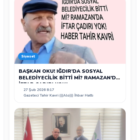
Siyaset
BAŞKAN OKU! IĞDIR’DA SOSYAL
BELEDİYECİLİK BİTTİ Mİ? RAMAZAN’DA
İFTAR ÇADIRI YOK!
27 Şub 2026 8:17
Gazeteci Tahir Kavri (((Alo))) İhbar Hattı