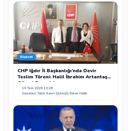
Siyaset
CHP Iğdır İl Başkanlığı’nda Devir
Teslim Töreni: Halil İbrahim Artantaş
Görevi Devraldı
19 Tem 2026 13:28
Gazeteci Tahir Kavri (((Alo))) İhbar Hattı