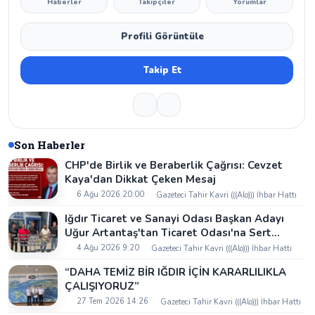
Haberler
Takipçiler
Yorumlar
Profili Görüntüle
Takip Et
Son Haberler
CHP'de Birlik ve Beraberlik Çağrısı: Cevzet
Kaya'dan Dikkat Çeken Mesaj
6 Ağu 2026 20:00
Gazeteci Tahir Kavri (((Alo))) İhbar Hattı
Iğdır Ticaret ve Sanayi Odası Başkan Adayı
Uğur Artantaş'tan Ticaret Odası'na Sert
Eleştiri: "Nakliyeci Sahipsiz Bırakılamaz"
4 Ağu 2026 9:20
Gazeteci Tahir Kavri (((Alo))) İhbar Hattı
“DAHA TEMİZ BİR IĞDIR İÇİN KARARLILIKLA
ÇALIŞIYORUZ”
27 Tem 2026 14:26
Gazeteci Tahir Kavri (((Alo))) İhbar Hattı