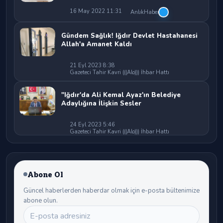
16 May 2022 11:31
AnlıkHaber
Gündem Sağlık! Iğdır Devlet Hastahanesi
Allah'a Amanet Kaldı
21 Eyl 2023 8:38
Gazeteci Tahir Kavri (((Alo))) İhbar Hattı
"Iğdır'da Ali Kemal Ayaz'ın Belediye
Adaylığına İlişkin Sesler
24 Eyl 2023 5:46
Gazeteci Tahir Kavri (((Alo))) İhbar Hattı
Abone Ol
Güncel haberlerden haberdar olmak için e-posta bültenimize
abone olun.