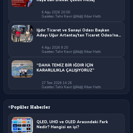
6 Ağu 2026 20:00
Gazeteci Tahir Kavri (((Alo))) İhbar Hattı
Iğdır Ticaret ve Sanayi Odası Başkan
Adayı Uğur Artantaş'tan Ticaret Odası'na
Sert Eleştiri: "Nakliyeci Sahipsiz
Bırakılamaz"
4 Ağu 2026 9:20
Gazeteci Tahir Kavri (((Alo))) İhbar Hattı
“DAHA TEMİZ BİR IĞDIR İÇİN
KARARLILIKLA ÇALIŞIYORUZ”
27 Tem 2026 14:26
Gazeteci Tahir Kavri (((Alo))) İhbar Hattı
Popüler Haberler
QLED, UHD ve OLED Arasındaki Fark
Nedir? Hangisi en iyi?