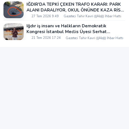
IĞDIR'DA TEPKİ ÇEKEN TRAFO KARARI: PARK
ALANI DARALIYOR, OKUL ÖNÜNDE KAZA RİSKİ
İDDİASI VE IĞDIR VALİSİ NEREDE?
27 Tem 2026 9:49
Gazeteci Tahir Kavri (((Alo))) İhbar Hattı
Iğdır iş insanı ve Halkların Demokratik
Kongresi İstanbul Meclis Üyesi Serhat
Kaya’dan Iğdır Tanıtım Günleri’nde birlik ve
21 Tem 2026 17:24
Gazeteci Tahir Kavri (((Alo))) İhbar Hattı
beraberlik mesajı: