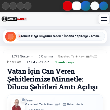
Haberleri keşfet
Üniversiteye Geçişin Anahtarı YKS Nedir, Başvuru Şartları ve Sınav Oturumları Nelerdir?
1.778 Gösterim
0 Okunma
Gazeteci Tahir Kavri (((Alo)))
İhbar Hattı
15 Eyl 2024 9:34
1
canlı okuyan
Vatan İçin Can Veren
Şehitlerimize Minnetle:
Dilucu Şehitleri Anıtı Açılışı
Yazar
Gazeteci Tahir Kavri (((Alo))) İhbar Hattı
Çevrimdışı