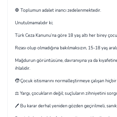
🛑 Toplumun adalet inancı zedelenmektedir.
Unutulmamalıdır ki;
Türk Ceza Kanunu’na göre 18 yaş altı her birey çocu
Rızası olup olmadığına bakılmaksızın, 15-18 yaş aralı
Mağdurun görüntüsüne, davranışına ya da kıyafetine
ihlalidir.
🧒 Çocuk istismarını normalleştirmeye çalışan hiçbir
⚖️ Yargı, çocukların değil; suçluların zihniyetini sorg
🖊️ Bu karar derhal yeniden gözden geçirilmeli, sanıkl