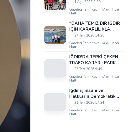
Uğur Artantaş'tan
4 Ağu 2026 9:20
Ticaret Odası'na Sert
Gazeteci Tahir Kavri (((Alo))) İhbar
Eleştiri: "Nakliyeci
Hattı
Sahipsiz Bırakılamaz"
“DAHA TEMİZ BİR IĞDIR
İÇİN KARARLILIKLA
ÇALIŞIYORUZ”
27 Tem 2026 14:26
Gazeteci Tahir Kavri (((Alo))) İhbar
Hattı
IĞDIR'DA TEPKİ ÇEKEN
TRAFO KARARI: PARK
ALANI DARALIYOR,
27 Tem 2026 9:49
OKUL ÖNÜNDE KAZA
Gazeteci Tahir Kavri (((Alo))) İhbar
RİSKİ İDDİASI VE IĞDIR
Hattı
VALİSİ NEREDE?
Iğdır iş insanı ve
Halkların Demokratik
Kongresi İstanbul Meclis
21 Tem 2026 17:24
Üyesi Serhat Kaya’dan
Gazeteci Tahir Kavri (((Alo))) İhbar
Iğdır Tanıtım
Hattı
Günleri’nde birlik ve
beraberlik mesajı: