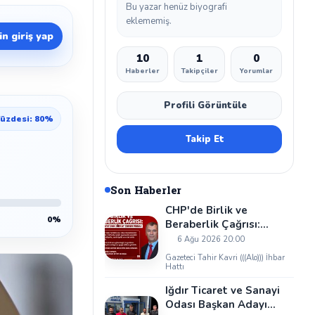
Bu yazar henüz biyografi
eklememiş.
n giriş yap
10
1
0
Haberler
Takipçiler
Yorumlar
Profili Görüntüle
üzdesi: 80%
Takip Et
Son Haberler
CHP'de Birlik ve
0%
Beraberlik Çağrısı:
Cevzet Kaya'dan Dikkat
6 Ağu 2026 20:00
Çeken Mesaj
Gazeteci Tahir Kavri (((Alo))) İhbar
Hattı
Iğdır Ticaret ve Sanayi
Odası Başkan Adayı