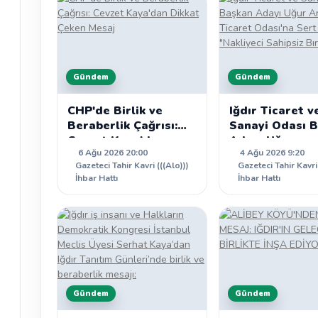
Gündem
Gündem
CHP'de Birlik ve
Iğdır Ticaret v
Beraberlik Çağrısı:
Sanayi Odası 
Cevzet Kaya'dan
Adayı Uğur
6 Ağu 2026 20:00
4 Ağu 2026 9:20
Dikkat Çeken Mesaj
Artantaş'tan T
Gazeteci Tahir Kavri (((Alo)))
Gazeteci Tahir Kavri 
Odası'na Sert
İhbar Hattı
İhbar Hattı
Eleştiri: "Nakli
Sahipsiz Bırak
Gündem
Gündem