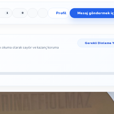
Profil
Mesaj göndermek içi
1
0
Beğen
Beğenmeme
Yer İmi
Paylaş
Gerekli Dinleme Y
k okuma olarak sayılır ve kazanç koruma