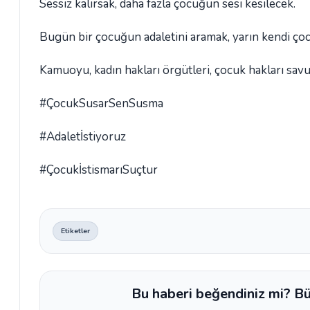
Sessiz kalırsak, daha fazla çocuğun sesi kesilecek.
Bugün bir çocuğun adaletini aramak, yarın kendi ço
Kamuoyu, kadın hakları örgütleri, çocuk hakları sav
#ÇocukSusarSenSusma
#Adaletİstiyoruz
#ÇocukİstismarıSuçtur
Etiketler
Bu haberi beğendiniz mi? Bü