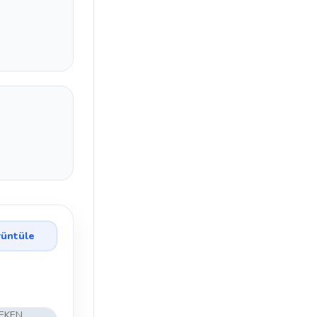
üntüle