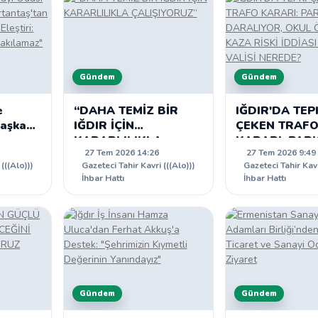
Gündem
Gündem
e
“DAHA TEMİZ BİR
IĞDIR'DA TEP
Başkan
IĞDIR İÇİN
ÇEKEN TRAF
KARARLILIKLA
KARARI: PAR
27 Tem 2026 14:26
27 Tem 2026 9:49
icaret
ÇALIŞIYORUZ”
DARALIYOR, 
(((Alo)))
Gazeteci Tahir Kavri (((Alo)))
Gazeteci Tahir Kavr
ÖNÜNDE KAZA
İhbar Hattı
İhbar Hattı
yeci
İDDİASI VE IĞ
ılamaz"
VALİSİ NERED
Gündem
Gündem