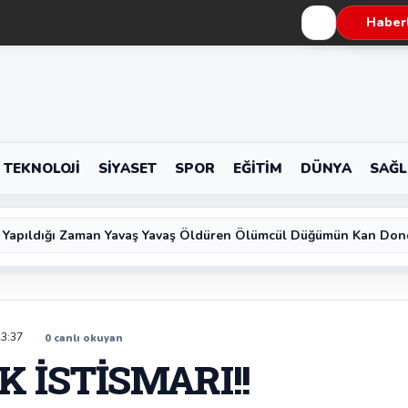
Haberl
TEKNOLOJI
SIYASET
SPOR
EĞITIM
DÜNYA
SAĞL
 Yapıldığı Zaman Yavaş Yavaş Öldüren Ölümcül Düğümün Kan Don
23:37
0
canlı okuyan
K İSTİSMARI!!