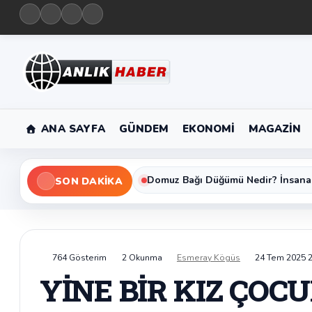
ANA SAYFA
GÜNDEM
EKONOMI
MAGAZIN
Domuz Bağı Düğümü Nedir? İnsana
SON DAKIKA
764 Gösterim
2 Okunma
Esmeray Kögüs
24 Tem 2025 
YİNE BİR KIZ ÇOCU